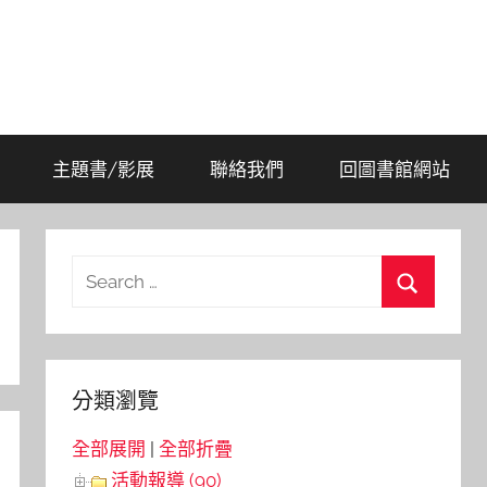
主題書/影展
聯絡我們
回圖書館網站
Search
for:
Search
分類瀏覽
全部展開
|
全部折疊
活動報導 (90)