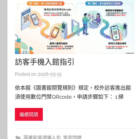
訪客手機入館指引
Posted on
2026-03-31
b
y
依本館《圖書館閱覽規則》規定，校外訪客進出館
c
須使用數位門禁QRcode，申請步驟如下： 1.掃
h
描 進出館處之QRcode圖示，進入申請網站 2.依
h
繼續閱讀
照 網站指引操作直至「註冊申請完成」 3.點選 返回
e
r
登入後，再次輸入手機號碼，取得 「入館審核專用
QRcode」 4.感應 QR Code 進館 小提醒：
圖書館資源懶人包
,
常見問題