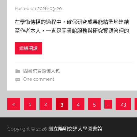
圖
Posted on
2026-03-20
b
y
在學術傳播的過程中，確保研究成果能精準地連結
湯
至作者本人，一直是圖書館服務與研究資源管理的
春
核心。ORCID 於2026年1月發布了名為 「ORCID
枝
繼續閱讀
2030：推進研究的未來 (Advancing the Future of
Research)」的四年（2026-2029）策略計畫。這份
計畫不僅延續了
圖書館資源懶人包
One comment
文
Previous
«
1
2
3
4
5
...
23
Posts
章
導
Copyright © 2026
國立陽明交通大學圖書館
覽