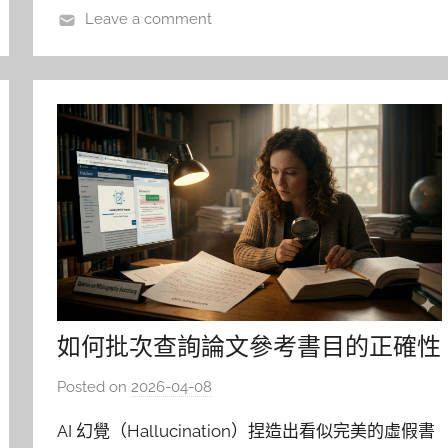
幫
Leave a comment
如何批次查詢論文參考書目的正確性
Posted on
2026-04-08
b
y
AI 幻覺（Hallucination）捏造出看似完美的虛假書
c