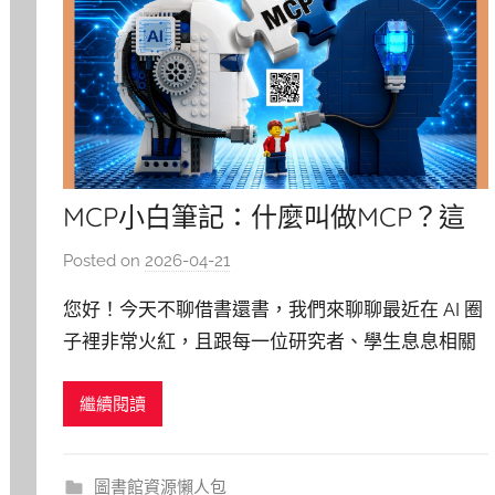
MCP小白筆記：什麼叫做MCP？這
跟我有什麼關係？
Posted on
2026-04-21
b
y
您好！今天不聊借書還書，我們來聊聊最近在 AI 圈
湯
子裡非常火紅，且跟每一位研究者、學生息息相關
春
的概念MCP(Model Context Protocol)。 想像一
枝
繼續閱讀
下，你請了一位全世界最聰明的私人秘書（AI），
但他卻被關在一間沒有窗戶的辦公室裡，完全看不
到你手邊的檔案、聯絡人或行程表。每次你想請他
圖書館資源懶人包