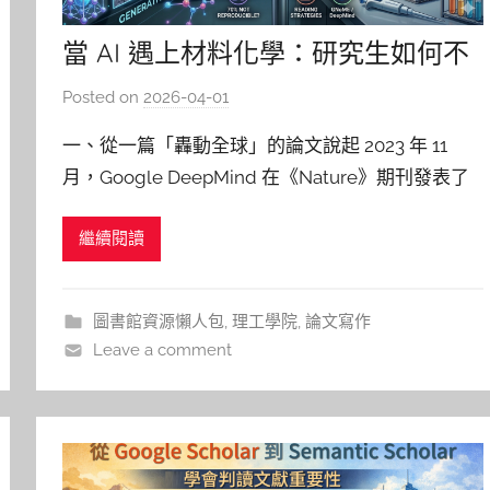
當 AI 遇上材料化學：研究生如何不
被「看起來很厲害」的論文誤導？
Posted on
2026-04-01
b
y
一、從一篇「轟動全球」的論文說起 2023 年 11
p
月，Google DeepMind 在《Nature》期刊發表了
i
一篇引發廣泛討論的研究（Merchant et al.,
n
繼續閱讀
2023）。該論文描述了一套以圖神經網路（Graph
g
Neural Networks）大規模訓練的模型
GNoME（Grap
圖書館資源懶人包
,
理工學院
,
論文寫作
Leave a comment