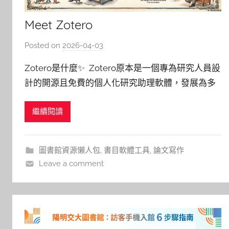
Meet Zotero
Posted on
2026-04-03
b
y
Zotero是什麼✨ Zotero原本是一個專為研究人員設
湯
計的開源且免費的個人化研究助理軟體，發展為多
春
人團隊協作的書目管理工具，旨在簡化文獻處理的
枝
繼續閱讀
繁瑣流程。該平台具備高度自動化功能，使用者只
需點擊即可收集與分類各種學術資源，並能跨裝置
同步資料以利隨時存取。最核心的優勢在於其強大
圖書館資源懶人包
,
書目軟體工具
,
論文寫作
的引文生成能力，支援
Leave a comment