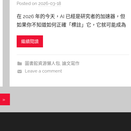
獻聲明」，別踩學術誠信紅線
Posted on
2026-03-18
b
y
在 2026 年的今天，AI 已經是研究者的加速器，但
p
如果你不知道如何正確「標註」它，它就可能成為
i
你畢業路上的絆腳石。根據 Committee on
n
繼續閱讀
Publication Ethics (COPE出版倫理委員會) 的相關
g
指引，『未揭露的 AI 生成內容』可能被視為學術不
當（misrepresent
圖書館資源懶人包
,
論文寫作
Leave a comment
Next
»
Posts