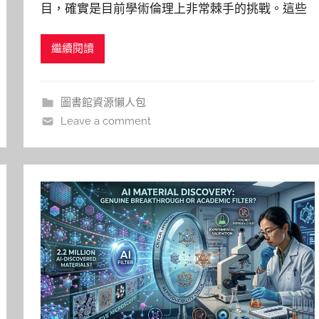
目，確實是目前學術倫理上非常棘手的挑戰。這些
y
假書目通常格式正確、作者也是該領域的真實學
n
繼續閱讀
者，但這篇文章根本不存在。 目前市面上還沒有一
t
h
個可以「一鍵百分之百自動抓出所有 AI 假文獻」的
i
完美工具，但可以透過以下幾種具備「批次查詢」
圖書館資源懶人包
a
或「自動比對
Leave a comment