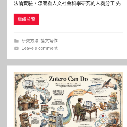
法論實驗，怎麼看人文社會科學研究的人機分工 先
文
承認一件事：很多人不是不想用 AI，而是不知道怎
仁
繼續閱讀
麼用才不會出問題 如果你是人文社會科學的師生，
AI大爆發的這幾年大概都想過同一件事 － 文獻這麼
多、資料這麼雜、進度有點卡，AI 如果真那麼厲
研究方法
,
論文寫作
害，應該能幫
Leave a comment