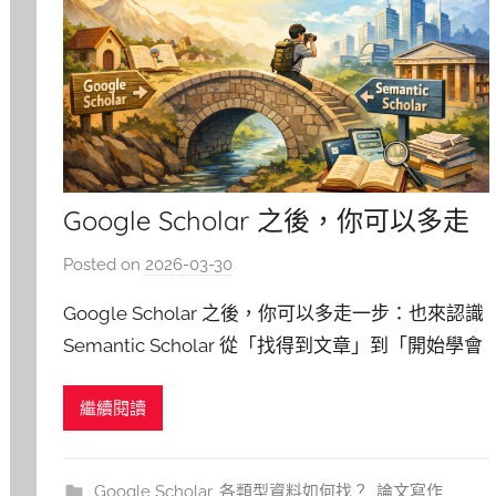
Google Scholar 之後，你可以多走
一步：也來認識 Semantic Scholar
Posted on
2026-03-30
b
y
Google Scholar 之後，你可以多走一步：也來認識
柯
Semantic Scholar 從「找得到文章」到「開始學會
文
判讀文章重不重要」，讓文獻蒐集不只停在第一步
仁
繼續閱讀
先承認一件事：大家都是從 Google Scholar 開始的
如果你現在是研究生，或至少是個會寫報告、做專
題、交文獻回顧的人，那
Google Scholar
,
各類型資料如何找？
,
論文寫作