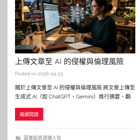
上傳文章至 AI 的侵權與倫理風險
Posted on
2026-04-23
b
y
關於上傳文章至 AI 的侵權與倫理風險 將文章上傳至
c
生成式 AI（如 ChatGPT、Gemini）進行摘要、翻
y
譯或分析，主要牽涉學術倫理、著作權法以及商業
n
繼續閱讀
合約三個層面的規範。 一、 依據《中央研究院使用
t
h
生成式 AI 之參考指引》 中研院對於研究與行政人員
i
使用 AI 的核心態度是「負責任的研究行為」
圖書館資源懶人包
a