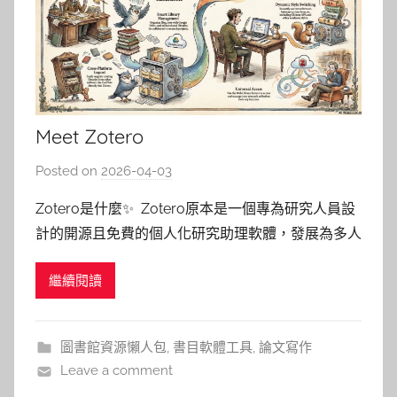
Meet Zotero
Posted on
2026-04-03
b
y
Zotero是什麼✨ Zotero原本是一個專為研究人員設
湯
計的開源且免費的個人化研究助理軟體，發展為多人
春
團隊協作的書目管理工具，旨在簡化文獻處理的繁瑣
枝
繼續閱讀
流程。該平台具備高度自動化功能，使用者只需點擊
即可收集與分類各種學術資源，並能跨裝置同步資料
以利隨時存取。最核心的優勢在於其強大的引文生成
圖書館資源懶人包
,
書目軟體工具
,
論文寫作
能力，支援
Leave a comment