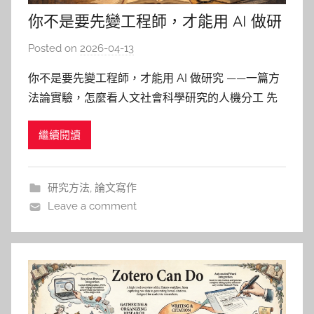
你不是要先變工程師，才能用 AI 做研
究
Posted on
2026-04-13
b
y
你不是要先變工程師，才能用 AI 做研究 ——一篇方
柯
法論實驗，怎麼看人文社會科學研究的人機分工 先
文
承認一件事：很多人不是不想用 AI，而是不知道怎
仁
繼續閱讀
麼用才不會出問題 如果你是人文社會科學的師生，
AI大爆發的這幾年大概都想過同一件事 － 文獻這麼
多、資料這麼雜、進度有點卡，AI 如果真那麼厲
研究方法
,
論文寫作
害，應該能幫
Leave a comment