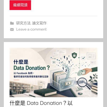
仁
繼續閱讀
覺的影子；畢竟 AI 幻覺一旦出現在你的研究或是參
考文獻裡，輕則尷尬，重則可能讓你在口試現場體驗
學術版社死，投稿時也徒增不必要的風險。 不過這
研究方法
,
論文寫作
篇文章
Leave a comment
什麼是 Data Donation？以