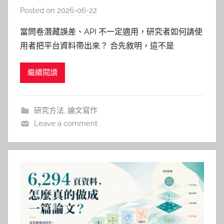
Facebook 為例，看研究者如何取得
Posted on
2026-06-22
b
使用者的數位足跡
y
當問卷潛藏誤差、API 不一定適用，研究者如何請使
柯
用者把平台資料帶出來？ 合先敘明，這不是
文
Facebook 備份教學 這不是一篇教你如何下載
仁
繼續閱讀
Facebook 資料的操作文，更不是要鼓勵大家把個人
資料隨便交出去，而是思考一個傳播與科技研究裡越
來越重要的問題： 當研究者想研究社群媒體使用行
研究方法
,
論文寫作
為時，資料
Leave a comment