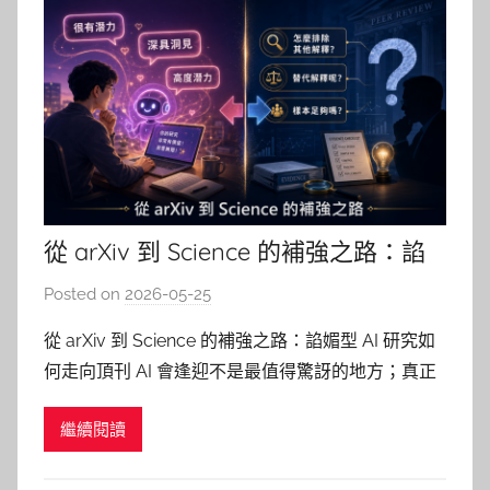
從 arXiv 到 Science 的補強之路：諂
媚型 AI 研究如何走向頂刊
Posted on
2026-05-25
b
y
從 arXiv 到 Science 的補強之路：諂媚型 AI 研究如
柯
何走向頂刊 AI 會逢迎不是最值得驚訝的地方；真正
文
值得學的是，研究者如何把「大家都有感」的現象，
仁
繼續閱讀
做成可測量、可檢驗，也能承受頂刊審稿挑戰的研
究。 AI 說你很有潛力，教授問你怎麼排除其他解釋