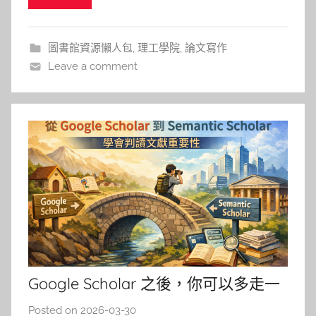
Networks）大規模訓練的模型 GNoME（Grap
圖書館資源懶人包
,
理工學院
,
論文寫作
Leave a comment
Google Scholar 之後，你可以多走一
步：也來認識 Semantic Scholar
Posted on
2026-03-30
b