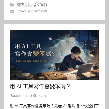
AI 說：「這是一個很有潛力的研究題目，
研究方法
,
論文寫作
Leave a comment
用 AI 工具寫作會變笨嗎？
Posted on
2026-05-11
b
y
用 AI 工具寫作會變笨嗎？先看 AI 離場後，你還剩下
柯