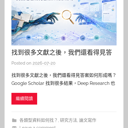
找到很多文獻之後，我們還看得見答
案如何形成嗎？
Posted on
2026-07-20
b
y
找到很多文獻之後，我們還看得見答案如何形成嗎？
柯
Google Scholar 找到很多結果，Deep Research 也
文
生成了一份引用完整的報告，文獻就算找齊了嗎？恐
仁
繼續閱讀
怕沒有這麼簡單。 針對同一個研究問題，即使採用
相同的檢索策略，在不同資料庫或檢索引擎中，也可
能得到不同的檢索結果、核心文獻與主要作者
各類型資料如何找？
,
研究方法
,
論文寫作
Leave a comment