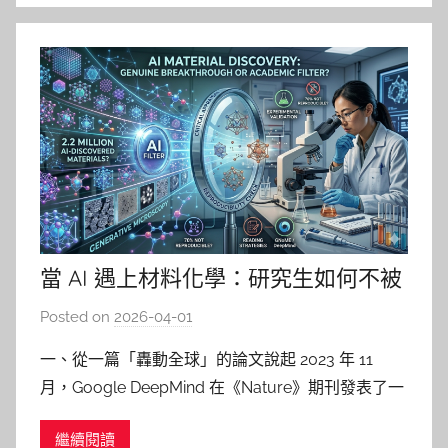
當 AI 遇上材料化學：研究生如何不被
「看起來很厲害」的論文誤導？
Posted on
2026-04-01
b
y
一、從一篇「轟動全球」的論文說起 2023 年 11
p
月，Google DeepMind 在《Nature》期刊發表了一
i
篇引發廣泛討論的研究（Merchant et al., 2023）。
n
繼續閱讀
該論文描述了一套以圖神經網路（Graph Neural
g