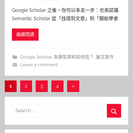
y
Google Scholar 之後，你可以多走一步：也來認識
柯
Semantic Scholar 從「找得到文章」到「開始學會
文
判讀文章重不重要」，讓文獻蒐集不只停在第一步
仁
繼續閱讀
先承認一件事：大家都是從 Google Scholar 開始的
如果你現在是研究生，或至少是個會寫報告、做專
題、交文獻回顧的人，那
Google Scholar
,
各類型資料如何找？
,
論文寫作
Leave a comment
文
Next
1
2
3
4
»
Posts
章
導
Search
覽
for:
Search