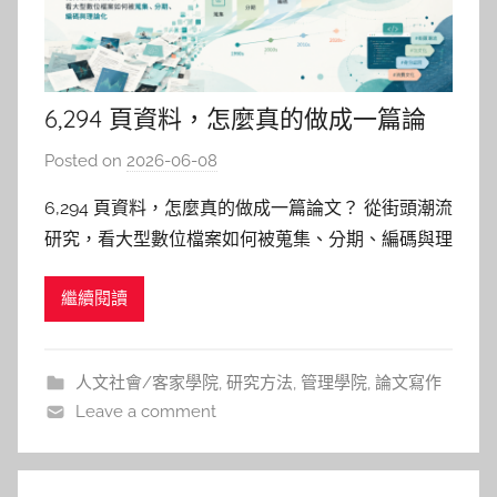
6,294 頁資料，怎麼真的做成一篇論
文？
Posted on
2026-06-08
b
y
6,294 頁資料，怎麼真的做成一篇論文？ 從街頭潮流
柯
研究，看大型數位檔案如何被蒐集、分期、編碼與理
文
論化 剛開始寫論文時，很多研究生最怕的是：資料
仁
繼續閱讀
不夠；資料庫查了一輪又一輪，關鍵字改了好幾版，
還是覺得手上的材料太少太薄弱；於是你繼續蒐集：
書籍、期刊文獻、會議論文、博碩士論文、政府公
人文社會/客家學院
,
研究方法
,
管理學院
,
論文寫作
報、研究報告，能下
Leave a comment