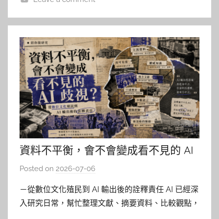
資料不平衡，會不會變成看不見的 AI
歧視？
Posted on
2026-07-06
b
y
－從數位文化殖民到 AI 輸出後的詮釋責任 AI 已經深
柯
入研究日常，幫忙整理文獻、摘要資料、比較觀點，
文
想必各位大概已經練就反射動作：先看有沒有 AI 幻