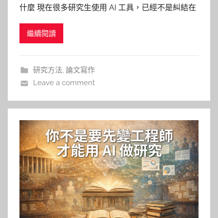
什麼 現在很多研究生使用 AI 工具，已經不是糾結在
文
「自己有沒有跟上時代」，而是用到開始有點心虛
仁
繼續閱讀
了；摘要卡住，請 AI 幫忙！引言不知道怎麼開，請
AI 給幾個版本！英文句子不夠像學術英文，也請 AI
修一下。一開始覺得效率變高，後來卻冒出另一
研究方法
,
論文寫作
Leave a comment