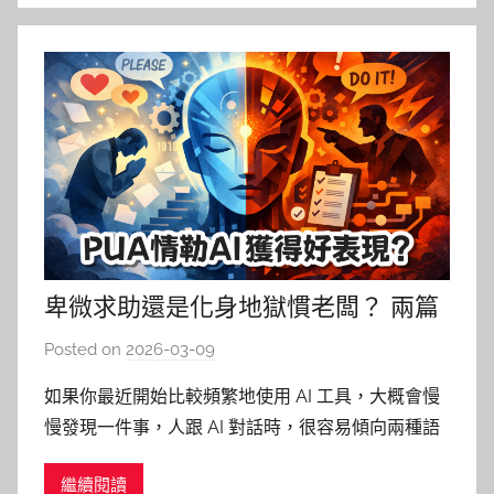
卑微求助還是化身地獄慣老闆？ 兩篇
研究揭露 Prompt 語氣如何影響 AI 表
Posted on
2026-03-09
b
現
y
如果你最近開始比較頻繁地使用 AI 工具，大概會慢
柯
慢發現一件事，人跟 AI 對話時，很容易傾向兩種語
文
氣的極端。 第一種，姑且叫做「溫良恭儉讓模
仁
繼續閱讀
式」；每次要求 AI 幫忙整理文獻、改句子、潤稿，