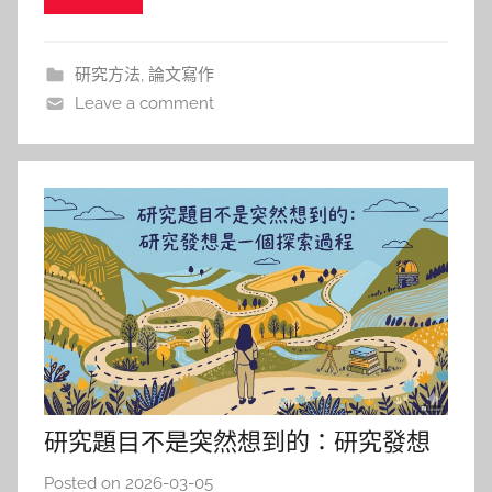
最後都不忘補上一句：麻煩你了，謝謝，這樣的使用
者，值得給他一個乖寶寶印章。 第二種則是另一條
研究方法
,
論文寫作
完全不同的路線，
Leave a comment
研究題目不是突然想到的：研究發想
是一個探索過程
Posted on
2026-03-05
b