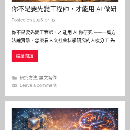
你不是要先變工程師，才能用 AI 做研
究
Posted on
2026-04-13
b
y
你不是要先變工程師，才能用 AI 做研究 ——一篇方
柯
法論實驗，怎麼看人文社會科學研究的人機分工 先
文
承認一件事：很多人不是不想用 AI，而是不知道怎
仁
繼續閱讀
麼用才不會出問題 如果你是人文社會科學的師生，
AI大爆發的這幾年大概都想過同一件事 － 文獻這麼
多、資料這麼雜、進度有點卡，AI 如果真那麼厲
研究方法
,
論文寫作
害，應該能幫
Leave a comment