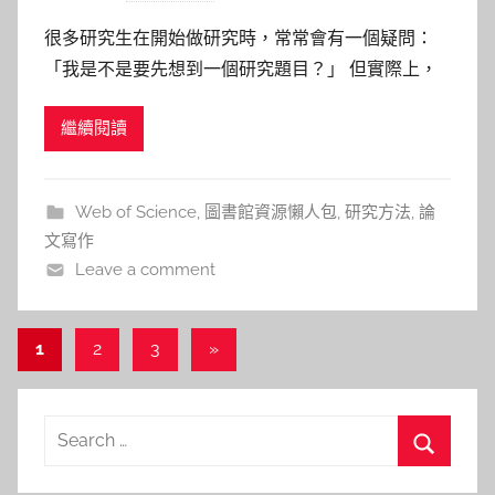
y
很多研究生在開始做研究時，常常會有一個疑問：
巴
「我是不是要先想到一個研究題目？」 但實際上，
詠
大多數研究題目並不是突然出現的靈感，而是在閱讀
淳
繼續閱讀
文獻與理解研究脈絡的過程中逐漸形成。 例如，一
位對城市環境議題有興趣的研究生，可能一開始只是
關心一個問題： 城市中的綠地是否真的能改善居民
Web of Science
,
圖書館資源懶人包
,
研究方法
,
論
的心理健康？ 當他開始查
文寫作
Leave a comment
文
Next
1
2
3
»
Posts
章
導
Search
覽
for:
Search