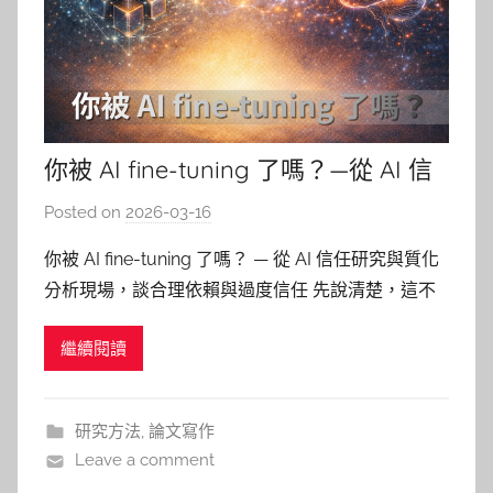
你被 AI fine-tuning 了嗎？—從 AI 信
任研究與質化分析現場，談合理依賴
Posted on
2026-03-16
b
與過度信任
y
你被 AI fine-tuning 了嗎？ — 從 AI 信任研究與質化
柯
分析現場，談合理依賴與過度信任 先說清楚，這不
文
是一篇反 AI 文章。 如果今天還在討論「研究生到底
仁
繼續閱讀
該不該用 AI」，真的是為時已晚。現實是大家都在
用，而且只會越用越多。問題早就不是要不要用，而
是——你跟 AI 之間，現在到底是什
研究方法
,
論文寫作
Leave a comment