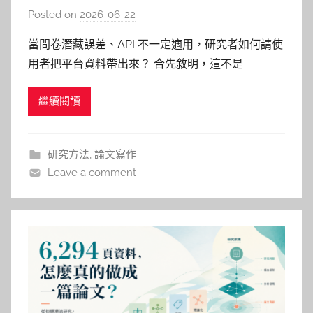
Facebook 為例，看研究者如何取得
Posted on
2026-06-22
b
使用者的數位足跡
y
當問卷潛藏誤差、API 不一定適用，研究者如何請使
柯
用者把平台資料帶出來？ 合先敘明，這不是
文
Facebook 備份教學 這不是一篇教你如何下載
仁
繼續閱讀
Facebook 資料的操作文，更不是要鼓勵大家把個人
資料隨便交出去，而是思考一個傳播與科技研究裡越
來越重要的問題： 當研究者想研究社群媒體使用行
研究方法
,
論文寫作
為時，資料
Leave a comment