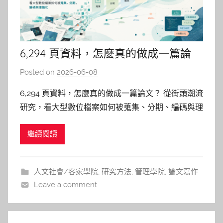
6,294 頁資料，怎麼真的做成一篇論
文？
Posted on
2026-06-08
b
y
6,294 頁資料，怎麼真的做成一篇論文？ 從街頭潮流
柯
研究，看大型數位檔案如何被蒐集、分期、編碼與理
文
論化 剛開始寫論文時，很多研究生最怕的是：資料
仁
繼續閱讀
不夠；資料庫查了一輪又一輪，關鍵字改了好幾版，
還是覺得手上的材料太少太薄弱；於是你繼續蒐集：
書籍、期刊文獻、會議論文、博碩士論文、政府公
人文社會/客家學院
,
研究方法
,
管理學院
,
論文寫作
報、研究報告，能下
Leave a comment