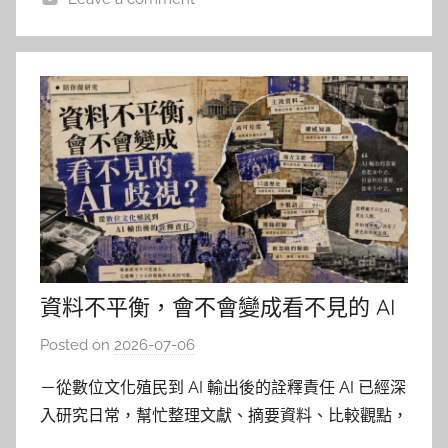
資料不平衡，會不會變成看不見的 AI
歧視？
Posted on
2026-07-06
b
y
－從數位文化殖民到 AI 輸出後的詮釋責任 AI 已經深
柯
入研究日常，幫忙整理文獻、摘要資料、比較觀點，
文
想必各位大概已經練就反射動作：先看有沒有 AI 幻