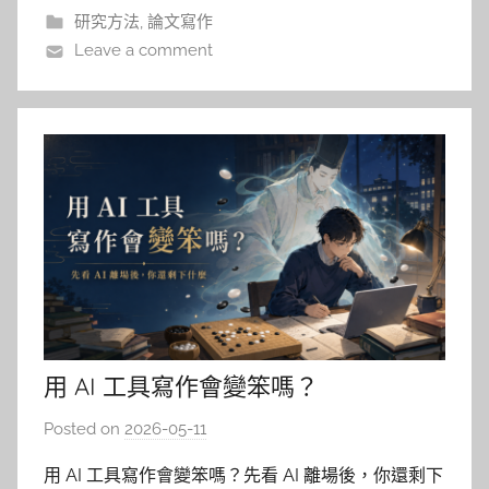
AI 說：「這是一個很有潛力的研究題目，
研究方法
,
論文寫作
Leave a comment
用 AI 工具寫作會變笨嗎？
Posted on
2026-05-11
b
y
用 AI 工具寫作會變笨嗎？先看 AI 離場後，你還剩下
柯