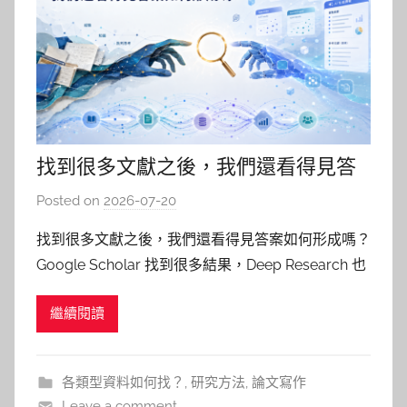
找到很多文獻之後，我們還看得見答
案如何形成嗎？
Posted on
2026-07-20
b
y
找到很多文獻之後，我們還看得見答案如何形成嗎？
柯
Google Scholar 找到很多結果，Deep Research 也
文
生成了一份引用完整的報告，文獻就算找齊了嗎？恐
仁
繼續閱讀
怕沒有這麼簡單。 針對同一個研究問題，即使採用
相同的檢索策略，在不同資料庫或檢索引擎中，也可
能得到不同的檢索結果、核心文獻與主要作者
各類型資料如何找？
,
研究方法
,
論文寫作
Leave a comment