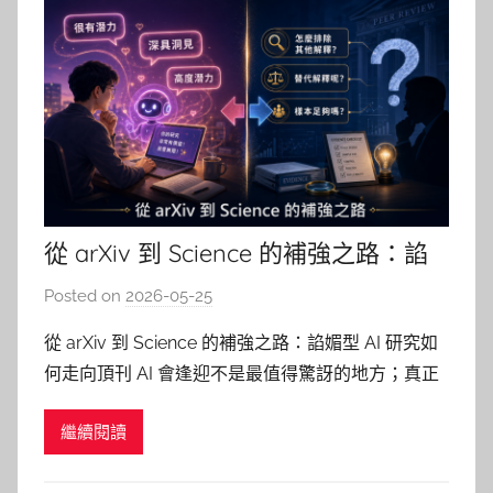
從 arXiv 到 Science 的補強之路：諂
媚型 AI 研究如何走向頂刊
Posted on
2026-05-25
b
y
從 arXiv 到 Science 的補強之路：諂媚型 AI 研究如
柯
何走向頂刊 AI 會逢迎不是最值得驚訝的地方；真正
文
值得學的是，研究者如何把「大家都有感」的現象，
仁
繼續閱讀
做成可測量、可檢驗，也能承受頂刊審稿挑戰的研
究。 AI 說你很有潛力，教授問你怎麼排除其他解釋