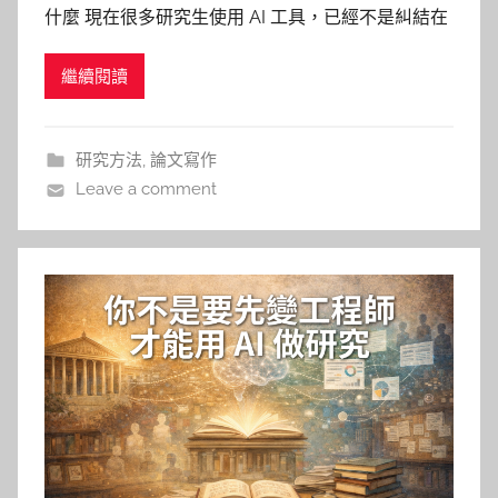
什麼 現在很多研究生使用 AI 工具，已經不是糾結在
文
「自己有沒有跟上時代」，而是用到開始有點心虛
仁
繼續閱讀
了；摘要卡住，請 AI 幫忙！引言不知道怎麼開，請
AI 給幾個版本！英文句子不夠像學術英文，也請 AI
修一下。一開始覺得效率變高，後來卻冒出另一
研究方法
,
論文寫作
Leave a comment