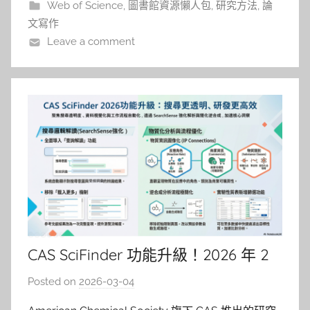
Web of Science
,
圖書館資源懶人包
,
研究方法
,
論
的心理健康？ 當他開始查
文寫作
Leave a comment
CAS SciFinder 功能升級！2026 年 2
月更新重點
Posted on
2026-03-04
b
y