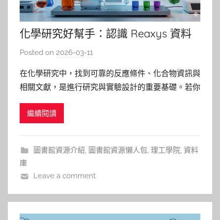
化學研究好幫手：認識 Reaxys 資料
庫與 AI 強化新功能
Posted on
2026-03-11
b
y
在化學研究中，找到可靠的反應條件、化合物資訊與
p
相關文獻，是進行研究與實驗設計的重要基礎。若你
i
需要查詢化學物質性質、反應路徑或相關文獻，
n
繼續閱讀
Reaxys 是一個非常值得使用的專業資料庫。 本文將
g
簡單介紹 Reaxys 的特色，並帶大家看看近期推出的
AI 強化搜尋與文獻摘要新功能。 什麼是 Reaxys
圖書館資源介紹
,
圖書館資源懶人包
,
理工學院
,
資料
庫
Leave a comment