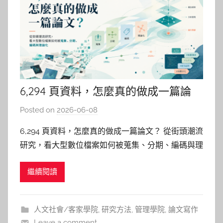
6,294 頁資料，怎麼真的做成一篇論
文？
Posted on
2026-06-08
b
y
6,294 頁資料，怎麼真的做成一篇論文？ 從街頭潮流
柯
研究，看大型數位檔案如何被蒐集、分期、編碼與理
文
論化 剛開始寫論文時，很多研究生最怕的是：資料
仁
繼續閱讀
不夠；資料庫查了一輪又一輪，關鍵字改了好幾版，
還是覺得手上的材料太少太薄弱；於是你繼續蒐集：
書籍、期刊文獻、會議論文、博碩士論文、政府公
人文社會/客家學院
,
研究方法
,
管理學院
,
論文寫作
報、研究報告，能下
Leave a comment