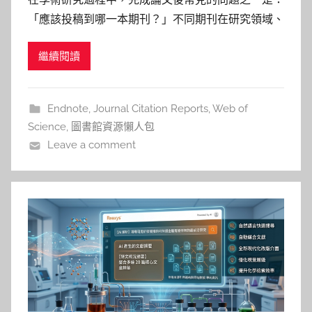
巴
「應該投稿到哪一本期刊？」不同期刊在研究領域、
詠
影響力與讀者群上各有差異，如果投稿到不合適的期
淳
繼續閱讀
刊，可能增加審稿時間，甚至需要重新投稿。 因
此，在投稿前了解研究領域常見的期刊、評估期刊影
響力，並判斷期刊是否符合研究主題，是研究者的重
Endnote
,
Journal Citation Reports
,
Web of
要準備工作。透過資料庫與研
Science
,
圖書館資源懶人包
Leave a comment