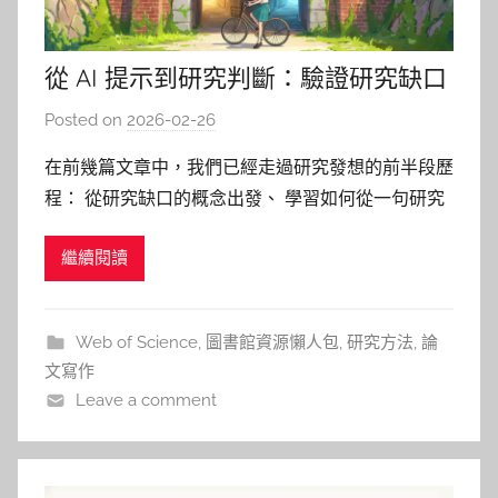
從 AI 提示到研究判斷：驗證研究缺口
的 3 個關鍵步驟
Posted on
2026-02-26
b
y
在前幾篇文章中，我們已經走過研究發想的前半段歷
巴
程： 從研究缺口的概念出發、 學習如何從一句研究
詠
問題開始拆解主題、 建立有效的關鍵詞與檢索策
淳
繼續閱讀
略， 並進一步理解跨領域文獻之間的語言與脈絡差
異。 到了這一步，多數研究生會遇到一個新的問
題： 我已經找到一些可能的研究缺口了，但這些缺
Web of Science
,
圖書館資源懶人包
,
研究方法
,
論
口，真的值得做嗎？ 這正是
文寫作
Leave a comment