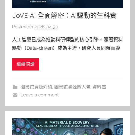
JoVE AI 全面解密：AI驅動的生科實
驗與教學革新
Posted on
2026-04-30
b
y
人工智慧已成為推動科研轉型的核心引擎。隨著資料
巴
驅動（Data-driven）成為主流，研究人員同時面臨
詠
兩大挑戰：海量文獻的持續增長，以及實驗可重複性
淳
繼續閱讀
的嚴格要求。AI 的分析能力再強大，若底層數據無
法被精準重現，結論的可信度則難以建立。 JoVE 透
過以下三項 AI 功能，將文獻閱讀、實驗操作與教學
圖書館資源介紹
,
圖書館資源懶人包
,
資料庫
準
Leave a comment