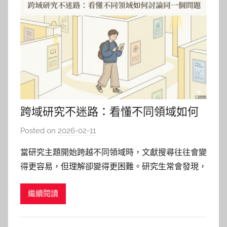
跨域研究不迷路：看懂不同領域如何
討論同一個問題
Posted on
2026-02-11
b
y
當研究主題開始跨越不同領域時，文獻搜尋往往會變
巴
得更容易，但理解卻變得更困難。研究生常會發現，
詠
使用相同的關鍵詞搜尋資料庫，得到的文獻卻來自不
淳
繼續閱讀
同學門，討論的問題與研究方法也彼此不同。 隨著
跨域研究逐漸成為學術研究的重要趨勢，研究者不僅
需要找到相關文獻，更需要理解不同學門如何看待同