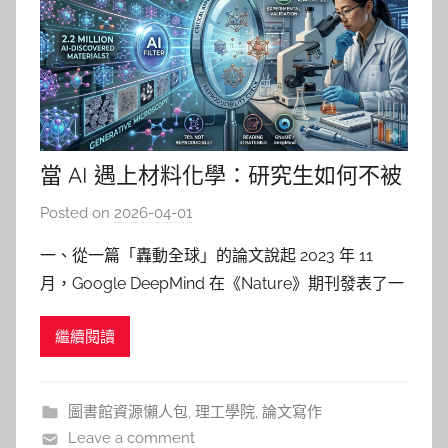
當 AI 遇上材料化學：研究生如何不被
「看起來很厲害」的論文誤導？
Posted on
2026-04-01
b
y
一、從一篇「轟動全球」的論文說起 2023 年 11
p
月，Google DeepMind 在《Nature》期刊發表了一
i
篇引發廣泛討論的研究（Merchant et al., 2023）。
n
繼續閱讀
該論文描述了一套以圖神經網路（Graph Neural
g
Networks）大規模訓練的模型 GNoME（Grap
圖書館資源懶人包
,
理工學院
,
論文寫作
Leave a comment