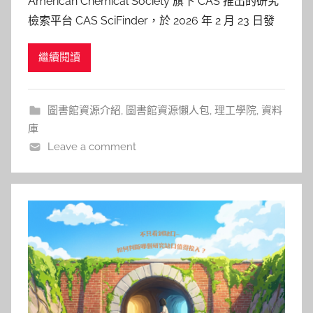
American Chemical Society 旗下 CAS 推出的研究
p
檢索平台 CAS SciFinder，於 2026 年 2 月 23 日發
i
布最新功能更新。本次升級聚焦於「SearchSense
n
繼續閱讀
搜尋透明度提升」、「IP Connections 視覺化強
g
化」與「逆合成分析流程優化」，這些更
圖書館資源介紹
,
圖書館資源懶人包
,
理工學院
,
資料
庫
Leave a comment