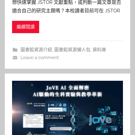
想快速掌握 JSTOR 文獻重點，或判斷一篇文章是否
巴
適合自己的研究主題嗎？本校讀者目前可在 JSTOR
詠
支援的期刊文章、書籍章節與研究報告頁面中使用
淳
繼續閱讀
AI Research Tool，透過 AI 輔助進行文本理解、內
容探索與提問。此功能目前仍為 beta 測試版，
JSTOR 仍會持續更新與調整功能。
圖書館資源介紹
,
圖書館資源懶人包
,
資料庫
Leave a comment