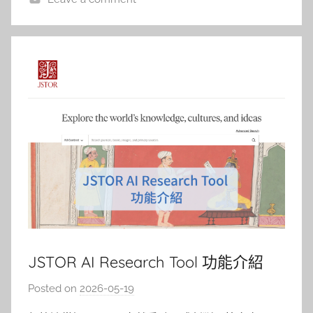
JSTOR AI Research Tool 功能介紹
Posted on
2026-05-19
b
y