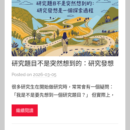
研究題目不是突然想到的：研究發想
是一個探索過程
Posted on
2026-03-05
b
y
很多研究生在開始做研究時，常常會有一個疑問：
巴
「我是不是要先想到一個研究題目？」 但實際上，
詠
大多數研究題目並不是突然出現的靈感，而是在閱讀
淳
繼續閱讀
文獻與理解研究脈絡的過程中逐漸形成。 例如，一
位對城市環境議題有興趣的研究生，可能一開始只是
關心一個問題： 城市中的綠地是否真的能改善居民