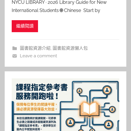
NYCU LIBRARY · 2026 Library Guide for New
湯
International Students 🌐 Chinese Start by
春
activating your library privileges, setting up library
枝
繼續閱讀
entry, and
圖書館資源介紹
,
圖書館資源懶人包
Leave a comment