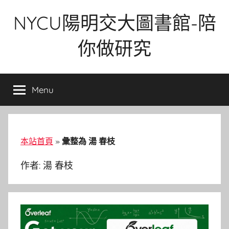
Skip
NYCU陽明交大圖書館-陪
to
content
你做研究
Menu
本站首頁
»
彙整為 湯 春枝
作者:
湯 春枝