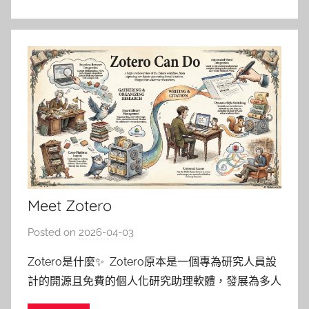
Meet Zotero
Posted on
2026-04-03
b
y
Zotero是什麼✨ Zotero原本是一個專為研究人員設
湯
計的開源且免費的個人化研究助理軟體，發展為多人
春
團隊協作的書目管理工具，旨在簡化文獻處理的繁瑣
枝