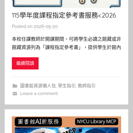
115學年度課程指定參考書服務<2026
年版>
Posted on
2026-05-20
b
y
本校任課教師於開課期間，可將學生必讀之館藏或非
湯
館藏資源列為「課程指定參考書」，提供學生於館內
春
公平閱覽與使用。 如何申請(How to Apply)： 1️⃣館
枝
繼續閱讀
藏整合查詢系統（ Library Search） 2️⃣填寫線上申
請表單（Application Form) 館員接力(Libr
圖書館資源懶人包
,
學生指引
,
教師指引
Leave a comment