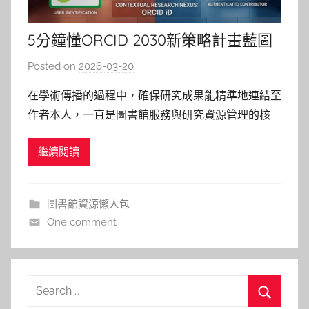
5分鐘懂ORCID 2030新策略計畫藍圖
Posted on
2026-03-20
b
y
在學術傳播的過程中，確保研究成果能精準地連結至
湯
作者本人，一直是圖書館服務與研究資源管理的核
春
心。ORCID 於2026年1月發布了名為 「ORCID
枝
繼續閱讀
2030：推進研究的未來 (Advancing the Future of
Research)」的四年（2026-2029）策略計畫。這份
計畫不僅延續了
圖書館資源懶人包
One comment
Search
for: