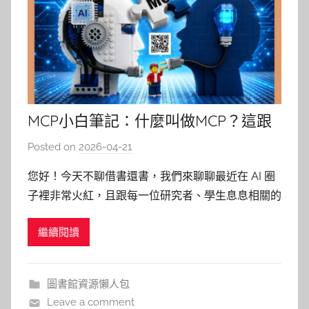
MCP小白筆記：什麼叫做MCP？這跟
我有什麼關係？
Posted on
2026-04-21
b
y
您好！今天不聊借書還書，我們來聊聊最近在 AI 圈
湯
子裡非常火紅，且跟每一位研究者、學生息息相關的
春
概念MCP(Model Context Protocol)。 想像一下，你
枝
繼續閱讀
請了一位全世界最聰明的私人秘書（AI），但他卻被
關在一間沒有窗戶的辦公室裡，完全看不到你手邊的
檔案、聯絡人或行程表。每次你想請他幫
圖書館資源懶人包
Leave a comment