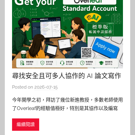
尋找安全且可多人協作的 AI 論文寫作
環境？Overleaf AI 與 Grammarly 應
Posted on
2026-07-15
b
用介紹（附NYCU Overleaf標準版申
y
今年開學之初，拜訪了幾位新進教授，多數老師使用
請表單）
湯
了Overleaf的經驗值極好，特別是其協作以及編寫
春
LaTex的功能，其中一位教授提及學生時代跟著老師
枝
繼續閱讀
的帳號協作，擔任教師後得知申請訊息時自己幸好立
馬申請了帳號，後來聽說很快名額就沒了。爬了幾篇