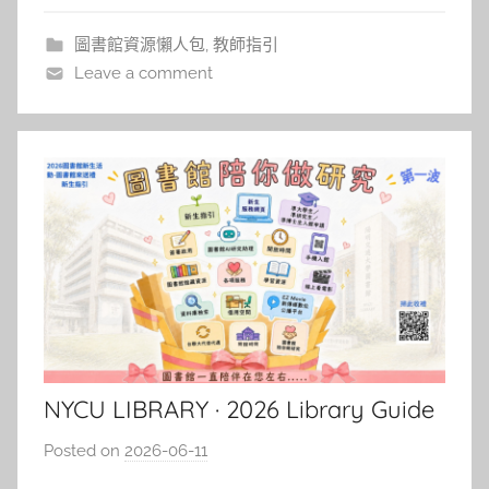
相關文獻，這些好用的功能背後AI已悄然進駐。 截
圖書館資源懶人包
,
教師指引
至 2026
Leave a comment
NYCU LIBRARY · 2026 Library Guide
for New International Students
Posted on
2026-06-11
b
y