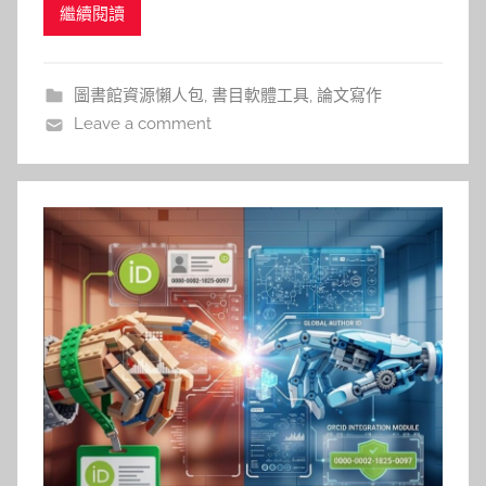
繼續閱讀
流程。該平台具備高度自動化功能，使用者只需點擊
即可收集與分類各種學術資源，並能跨裝置同步資料
以利隨時存取。最核心的優勢在於其強大的引文生成
圖書館資源懶人包
,
書目軟體工具
,
論文寫作
能力，支援
Leave a comment