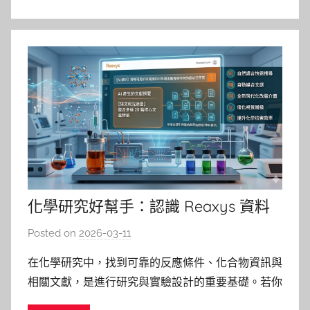
化學研究好幫手：認識 Reaxys 資料
庫與 AI 強化新功能
Posted on
2026-03-11
b
y
在化學研究中，找到可靠的反應條件、化合物資訊與
p
相關文獻，是進行研究與實驗設計的重要基礎。若你
i
需要查詢化學物質性質、反應路徑或相關文獻，
n