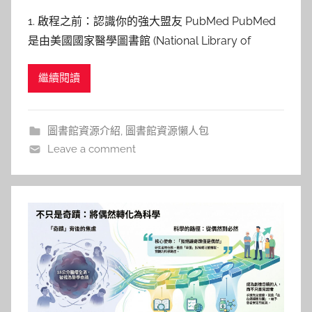
y
1. 啟程之前：認識你的強大盟友 PubMed PubMed
s
是由美國國家醫學圖書館 (National Library of
y
Medicine, NLM) 維護的、全球最大且最重要的免費
i
繼續閱讀
生物醫學文獻資料庫。它像一座巨大的數位圖書館，
n
收錄了超過三千九百萬篇來自世界各地的期刊文獻、
g
報告與書籍摘要，涵蓋
h
圖書館資源介紹
,
圖書館資源懶人包
e
Leave a comment