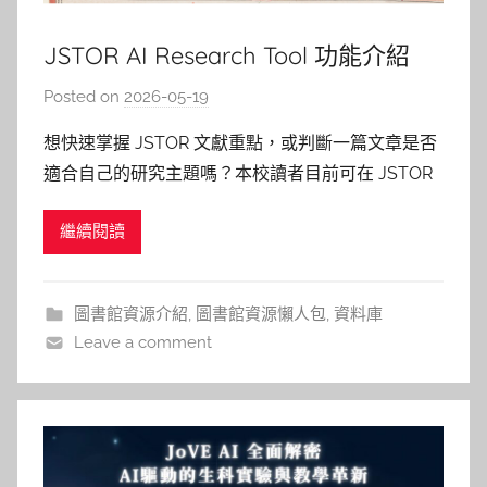
JSTOR AI Research Tool 功能介紹
Posted on
2026-05-19
b
y
想快速掌握 JSTOR 文獻重點，或判斷一篇文章是否
巴
適合自己的研究主題嗎？本校讀者目前可在 JSTOR
詠
支援的期刊文章、書籍章節與研究報告頁面中使用
淳
繼續閱讀
AI Research Tool，透過 AI 輔助進行文本理解、內
容探索與提問。此功能目前仍為 beta 測試版，
JSTOR 仍會持續更新與調整功能。
圖書館資源介紹
,
圖書館資源懶人包
,
資料庫
Leave a comment