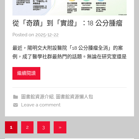
從「奇蹟」到「實證」：18 公分腫瘤
消失後的深層思考
Posted on
2025-12-22
b
y
最近，陽明交大附設醫院「18 公分腫瘤全消」的案
c
例，成了醫學社群最熱門的話題。無論在研究室還是
h
社群媒體，大眾驚嘆於那 18 公分的巨大轉變，急切
h
繼續閱讀
打聽是哪位醫師執刀？使用了哪種標靶藥物？ 面對
e
超出認知的康復，人們的第一反應往往是將其封為不
r
可思議的「奇蹟」。但在這份渴望背後，其實隱藏著
圖書館資源介紹
,
圖書館資源懶人包
對醫學「不確定性」
Leave a comment
文
Next
1
2
3
»
Posts
章