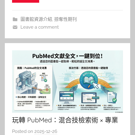
提供一套清晰的投稿選刊指引，如同航海地圖，指引
你從建立策略、客觀評估到善用資源的完整路徑，並
圖書館資源介紹
,
掠奪性期刊
說明圖書館如何在你學術發
Leave a comment
玩轉 PubMed：混合技檢索術 × 專業
搜尋全攻略
Posted on
2025-12-26
b