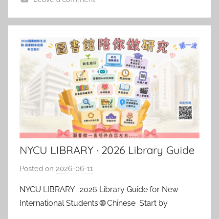
NYCU LIBRARY · 2026 Library Guide
for New International Students
Posted on
2026-06-11
b
y
NYCU LIBRARY · 2026 Library Guide for New
湯
International Students 🌐 Chinese Start by
春
activating your library privileges, setting up library