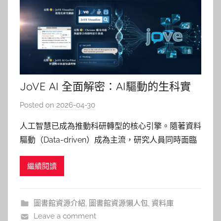
JoVE AI 全面解密：AI驅動的生科實
驗與教學革新
Posted on
2026-04-30
b
y
人工智慧已成為推動科研轉型的核心引擎。隨著資料
巴
驅動（Data-driven）成為主流，研究人員同時面臨
詠
兩大挑戰：海量文獻的持續增長，以及實驗可重複性
淳
繼續閱讀
的嚴格要求。AI 的分析能力再強大，若底層數據無
法被精準重現，結論的可信度則難以建立。 JoVE 透
過以下三項 AI 功能，將文獻閱讀、實驗操作與教學
圖書館資源介紹
,
圖書館資源懶人包
,
資料庫
準
Leave a comment