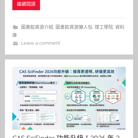
繼續閱讀
Reaxys 是一個非常值得使用的專業資料庫。 本文將
g
簡單介紹 Reaxys 的特色，並帶大家看看近期推出的
AI 強化搜尋與文獻摘要新功能。 什麼是 Reaxys
圖書館資源介紹
,
圖書館資源懶人包
,
理工學院
,
資料
庫
Leave a comment