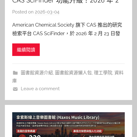
CAS SciFinder 功能升級！2026 年 2
月更新重點
Posted on
2026-03-04
b
y
American Chemical Society 旗下 CAS 推出的研究
p
檢索平台 CAS SciFinder，於 2026 年 2 月 23 日發
i
布最新功能更新。本次升級聚焦於「SearchSense
n
繼續閱讀
搜尋透明度提升」、「IP Connections 視覺化強
g
化」與「逆合成分析流程優化」，這些更
圖書館資源介紹
,
圖書館資源懶人包
,
理工學院
,
資料
庫
Leave a comment