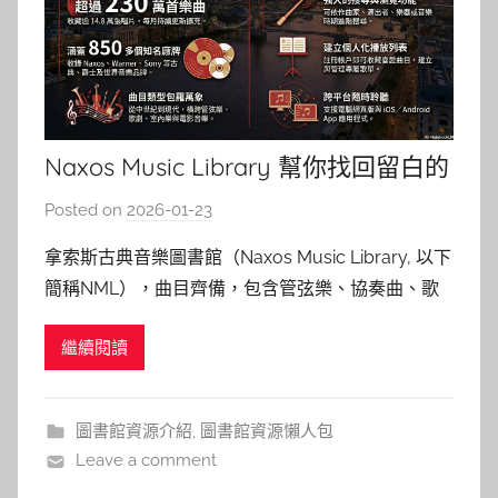
Naxos Music Library 幫你找回留白的
溫柔
Posted on
2026-01-23
b
y
拿索斯古典音樂圖書館（Naxos Music Library, 以下
c
簡稱NML），曲目齊備，包含管弦樂、協奏曲、歌
h
劇、器樂曲、室內樂、聲樂、合唱-聖樂、合唱-世
h
繼續閱讀
俗、聲樂合唱、芭蕾、輕歌劇、管樂合奏、影視音
e
樂、現代器樂、當代爵士、世界音樂、流行及搖滾、
r
中國音樂等。從中古時期音樂到現代作曲家作品等，
圖書館資源介紹
,
圖書館資源懶人包
包羅
Leave a comment