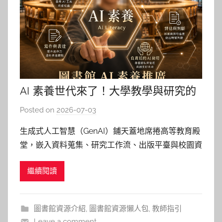
AI 素養世代來了！大學教學與研究的
華麗轉身術
Posted on
2026-07-03
b
y
生成式人工智慧（GenAI）鋪天蓋地席捲高等教育殿
巴
堂，嵌入資料蒐集、研究工作流、出版平臺與校園資
詠
訊環境，大學教師正面臨「再專業化」
淳
繼續閱讀
（Reprofessionalisation）的挑戰。我們擔憂學生作
業是否由 AI 代寫，為了可能的虛構幻覺而必須逐筆
核對參考文獻，誠信危機考驗互信，其中更關心學習
圖書館資源介紹
,
圖書館資源懶人包
,
教師指引
歷程是
Leave a comment