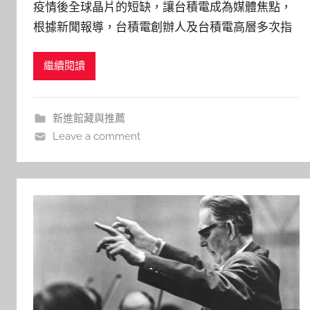
疫情後全球晶片的短缺，讓台積電成為媒體焦點，
y
根據新聞報導，台積電創辦人及台積電高層多次指
j
出，台積電領先對手的關鍵是「誠信」，看壞Intel
j
繼續閱讀
發展晶圓代工的原因，「不是技術」，而是缺乏
h
u
「服務客戶的精神」、「以客戶為中心」的思維
（參考2023年9月9日 、2023年10月14日 自由時
新進館藏與推薦
報）。 在一個理性壓
Leave a comment