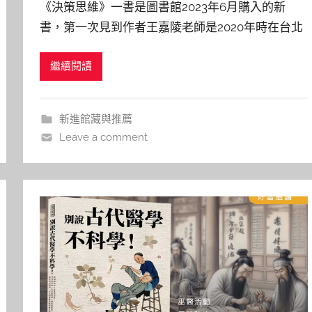
《決策思維》一書是圖書館2023年6月購入的新
y
書，第一次見到作者王嘉陵老師是2020年時在台北
j
的一場聚會，簡單俐落又不失莊重的外型裝扮、精
j
繼續閱讀
確清晰且條理分明的邏輯思路加上溫柔篤定又不失
h
u
熱情幽默的表達風格，令我留下深刻印象。已過
2023年的8月19日她受邀來到了新竹演講，即便時
新進館藏與推薦
隔三年之久，是的，他仍然是
Leave a comment