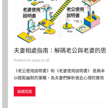
夫妻相處指南：解碼老公與老婆的思
維差異
Posted on
2024-12-16
b
y
《老公使用說明書》和《老婆使用說明書》 是兩本
y
以輕鬆幽默的筆觸，為夫妻們解析彼此心理的實用
j
指南。 書中以腦科學和演化觀點，深入淺出地分析
j
繼續閱讀
男性和女性在大腦結構和思考模式上的差異，幫助
h
u
讀者們了解 「男人和女人，原來是不同的生物！」
《老公使用說明書》 專為女性讀者設計，讓妻子們