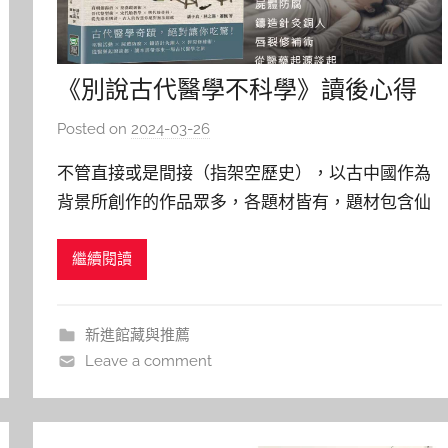
《別說古代醫學不科學》讀後心得
Posted on
2024-03-26
b
y
不管直接或是間接（指架空歷史），以古中國作為
y
背景所創作的作品眾多，各題材皆有，題材包含仙
j
俠、玄幻、愛情、偵探、鬼怪等，以文字為載體的
j
繼續閱讀
小說、散文或是漫畫、動畫及電視劇數量十分眾
h
u
多，在這當中許多劇情皆包含醫藥場景，例如金庸
筆下倚天屠龍記中手足身體骨節若遭致重創從而傷
新進館藏與推薦
殘，敷上可痊癒的神藥黑玉斷續膏、或是名
Leave a comment