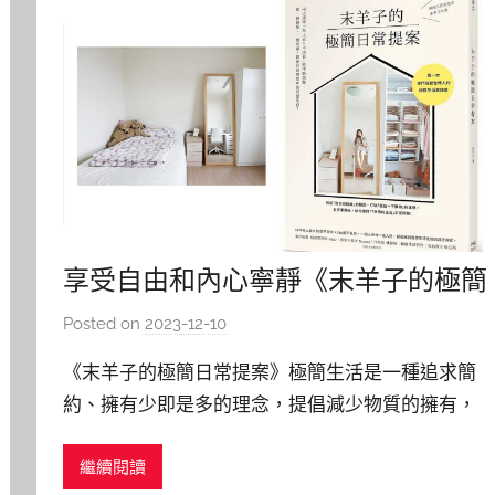
享受自由和內心寧靜《末羊子的極簡
日常提案》圖書選介
Posted on
2023-12-10
b
y
《末羊子的極簡日常提案》極簡生活是一種追求簡
y
約、擁有少即是多的理念，提倡減少物質的擁有，
j
追求質量而非數量，選擇真正符合需求和喜好的物
j
繼續閱讀
品，而不是盲目追求過多的物品。 ▲《末羊子的極
h