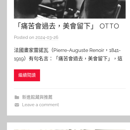
「痛苦會過去，美會留下」 OTTO
KLEMPERER: the Warner Classics
Posted on
2024-03-26
b
remastered edition
y
法國畫家雷諾瓦（Pierre-Auguste Renoir，1841-
y
1919）有句名言：「痛苦會過去，美會留下」，這
j
話很容易讓人聯想到西方古典音樂的巨擘貝多芬
j
繼續閱讀
（Ludwig van Beethoven，1770-1827）。不過畫
h
u
家畫作之「美」，世人可直接以眼睛觀覽；作曲家
樂曲之「美」，則須透過演
新進館藏與推薦
Leave a comment