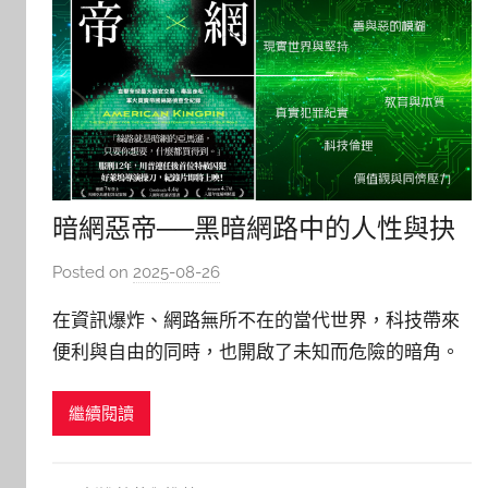
暗網惡帝──黑暗網路中的人性與抉
擇
Posted on
2025-08-26
b
y
在資訊爆炸、網路無所不在的當代世界，科技帶來
林
便利與自由的同時，也開啟了未知而危險的暗角。
玉
《暗網惡帝》由資深記者尼克・比爾頓（Nick
繼續閱讀
Bilton）撰寫，透過縝密的調查、獨家訪談與相關
報導，揭露了全球最大暗網交易平台「絲路」的興
衰。這不只是一部犯罪紀實，更是一場關於人性、