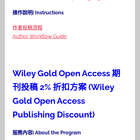
操作說明| Instructions
作者投稿流程
Author Workflow Guide
Wiley Gold Open Access
期
刊投稿
2%
折扣方案
(Wiley
Gold Open Access
Publishing Discount)
服務內容| About the Program