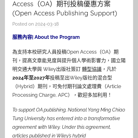
Access（OA）期刊投稿優惠方案
(Open Access Publishing Support)
Posted on
2024-03-18
b
y
服務內容| About the Program
c
y
為支持本校研究人員投稿Open Access（OA）期
n
刊，提高文章能見度與提升個人學術影響力，國立陽
t
明交通大學與 Wiley出版社簽訂
轉型協議
，凡於
h
2024年至2027年
投稿至出Wiley版社的混合型
i
（Hybrid）期刊，可免付期刊論文處理費（Article
a
Processing Charge, APC），歡迎多加利用！
To support OA publishing, National Yang Ming Chiao
Tung University has entered into a transformative
agreement with Wiley. Under this agreement,
articles published in Wiley’s hybrid