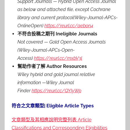
Support Journals — Hybrid Open Access Journal
as below and attached file, except Cochrane
library and current protocol(Wiley-Journal-APCs-
OnlineOpen)
https://reurl.cc/aebon4
不符合投稿之期刊 Ineligible Journals
Not covered — Gold Open Access Journals
(Wiley-Journal-APCs-Open-
Access)
https://reurl.cc/mxbV3l
幫助作者了解 Author Resources
Wiley hybrid and gold journal relative
information —Wiley Journal
Finder
https://reurl.cc/QYlyWp
符合之文章類型| Eligible Article Types
文章類型及其相應說明完整列表 Article
Classifications and Corresponding Eligibilities