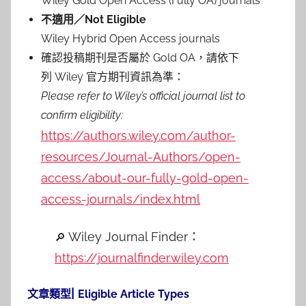
Wiley Gold Open Access (Fully OA) journals
不適用／Not Eligible
Wiley Hybrid Open Access journals
確認投稿期刊是否屬於 Gold OA，請依下
列 Wiley 官方期刊資訊為準：
Please refer to Wiley’s official journal list to
confirm eligibility:
https://authors.wiley.com/author-
resources/Journal-Authors/open-
access/about-our-fully-gold-open-
access-journals/index.html
Wiley Journal Finder
：
🔎
https://journalfinder.
wiley.com
|
文章類型
Eligible Article Types