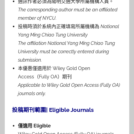
通訊作者必須為陽明交通大學所屬機構人員。
The corresponding author must be an affiliated
member of NYCU.
投稿時須於系統內正確填寫所屬機構為
National
Yang Ming Chiao Tung University
The affiliation National Yang Ming Chiao Tung
University must be correctly entered during
submission.
本優惠僅適用於
Wiley Gold Open
Access
（
Fully OA
）期刊
Applicable to Wiley Gold Open Access (Fully OA)
journals only.
投稿期刊範圍
|
Eligible Journals
僅適用 Eligible