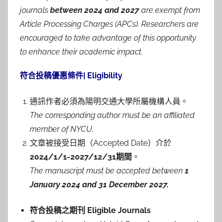
journals
between 2024 and 2027
are exempt from
Article Processing Charges (APCs). Researchers are
encouraged to take advantage of this opportunity
to enhance their academic impact.
符合投稿優惠條件| Eligibility
通訊作者必須為陽明交通大學所屬機構人員。
The corresponding author must be an affiliated
member of NYCU.
文章被接受日期（Accepted Date）介於
2024/1/1-2027/12/31期間
。
The manuscript must be accepted between
1
January 2024 and 31 December 2027.
符合投稿之期刊 Eligible Journals