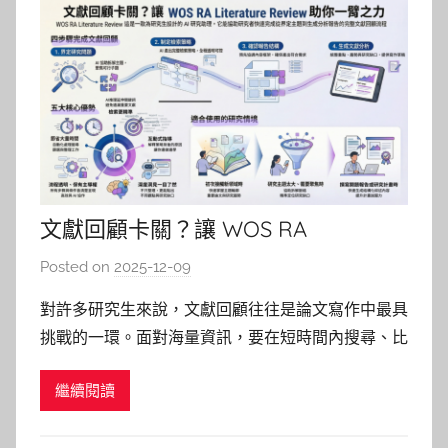
文獻回顧卡關？讓 WOS RA
Literature Review 助你一臂之力
Posted on
2025-12-09
b
y
對許多研究生來說，文獻回顧往往是論文寫作中最具
巴
挑戰的一環。面對海量資訊，要在短時間內搜尋、比
詠
對、提煉出方向並辨識研究缺口並不容易。Web of
淳
繼續閱讀
Science Research Assistant (WOS RA)的Literature
Review 功能，就是專為此而設計的 AI 研究助理，協