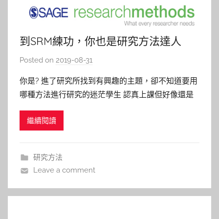
到SRM練功，你也是研究方法達人
Posted on
2019-08-31
b
y
你是? 進了研究所找到有興趣的主題，卻不知道要用
c
哪種方法進行研究的迷茫學生 認真上課但好像還是
a
默默地錯過了老師講解研究方法和數據分析的快樂菸
i
繼續閱讀
酒生 上完量（質）化學分，才發現自己想要用質
t
（量）化作研究的善變人性化學生 想給學生們最好
l
研究方法課程，卻缺乏多元教材與練習數據的熱血老
i
研究方法
n
師 如果你符合上述狀況，
Leave a comment