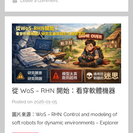
Leave a comment
從 WoS – RHN 開始：看穿軟體機器
人研究生最常踩的三個研究坑
Posted on
2026-01-05
b
y
圖片來源：WoS – RHN: Control and modeling of
柯
soft robots for dynamic environments – Explorer
文
https://tinyurl.com/3w3dn5re 以上這張圖，展示
仁