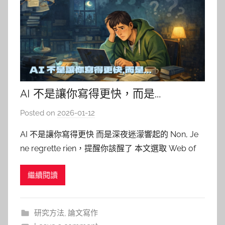
AI 不是讓你寫得更快，而是…
Posted on
2026-01-12
b
y
AI 不是讓你寫得更快 而是深夜迷濛響起的 Non, Je
柯
ne regrette rien，提醒你該醒了 本文選取 Web of
文
Science 的 Research Horizon Navigator 平台中，
仁
繼續閱讀
歸類於「Artificial Intelligence and Adaptive Le
研究方法
,
論文寫作