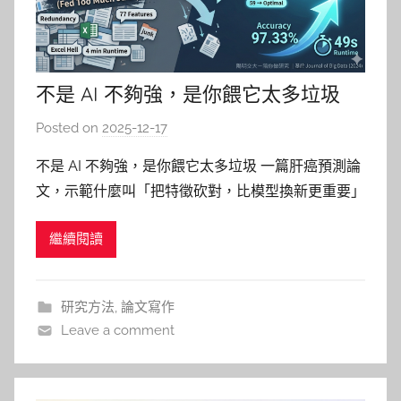
不是 AI 不夠強，是你餵它太多垃圾
Posted on
2025-12-17
b
y
不是 AI 不夠強，是你餵它太多垃圾 一篇肝癌預測論
柯
文，示範什麼叫「把特徵砍對，比模型換新更重要」
文
如果你是研究生，應該對這個場景不陌生： 資料一
仁
繼續閱讀
丟進模型，feature 欄位多到像 Excel 地獄捲軸，然
後你滿心期待 AI 會自動悟道—— 結果 accuracy 普
普通通，訓練時間還跑到你可以去
研究方法
,
論文寫作
Leave a comment