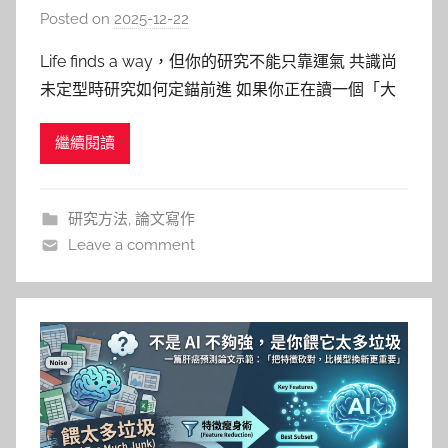
靠運氣
Posted on
2025-12-22
b
y
Life finds a way，但你的研究不能只靠運氣 共識尚
柯
未定型時研究如何定錨前進 如果你正在讀一個「大
文
家都在研究，但定義一直在變」的主題， 你可能早
仁
繼續閱讀
就有一種熟悉的不安感： 資料很多、論文很多、共
識論文也有，但越讀，越不確定自己到底該站在哪
裡。 這種感覺，並不陌生。 因為你現在站的，很可
研究方法
,
論文寫作
能不是
Leave a comment