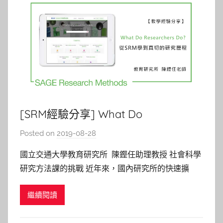
[SRM經驗分享] What Do
Researchers Do? 從SRM學到真切的
Posted on
2019-08-28
b
研究歷程
y
國立交通大學教育研究所 陳鏗任助理教授 社會科學
c
研究方法課的挑戰 近年來，國內研究所的快速擴
a
張，讓越來越多的大學畢業生不但有機會深入接觸研
i
繼續閱讀
究的世界，也有越來越多的研究所新生是經由就讀研
t
究所轉換跑道或加強跨領域的知能，發展斜槓人生所
l