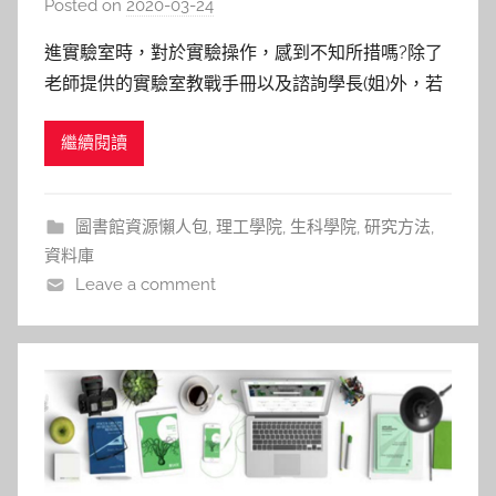
Posted on
2020-03-24
b
y
進實驗室時，對於實驗操作，感到不知所措嗎?除了
c
老師提供的實驗室教戰手冊以及諮詢學長(姐)外，若
a
想要更進一步知道為何要如此操作實驗?是否有其他
i
繼續閱讀
更好的方法?此時應該要去哪裡找合適的想要的資源
t
呢? 登登，趕快來圖書館資源裡找到實驗手冊
l
(Protocol)：「Wiley Current Protocols
i
圖書館資源懶人包
,
理工學院
,
生科學院
,
研究方法
,
n
資料庫
Leave a comment