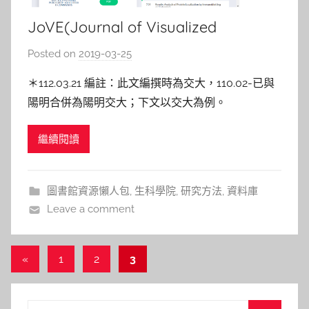
JoVE(Journal of Visualized
Experiments) – 第一個用影音方式呈
Posted on
2019-03-25
b
現實驗過程的期刊
y
＊112.03.21 編註：此文編撰時為交大，110.02-已與
s
陽明合併為陽明交大；下文以交大為例。
h
JoVE(Journal of Visualized Experiments，以下簡
a
繼續閱讀
稱JoVE)成立於2006年，為第一個以影音方式呈現研
s
究實驗過程的期刊。希冀透過影片呈現的方式，讓研
h
究者透過觀看實
a
圖書館資源懶人包
,
生科學院
,
研究方法
,
資料庫
l
Leave a comment
a
l
a
文
Previous
«
1
2
3
Posts
章
導
Search