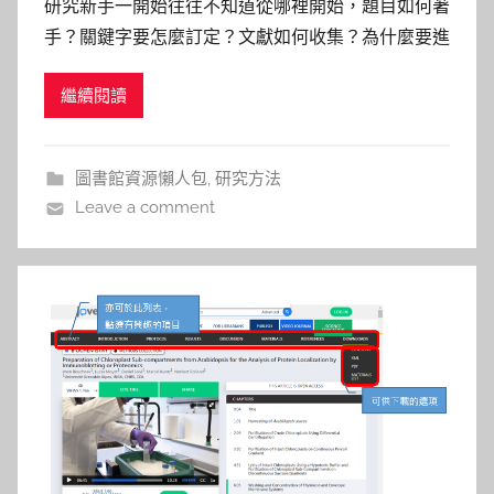
研究新手一開始往往不知道從哪裡開始，題目如何著
s
手？關鍵字要怎麼訂定？文獻如何收集？為什麼要進
h
行文獻回顧，或者對數據分析感到疑惑？ SAGE
a
繼續閱讀
Research Methods的Project Planner工具提供做研
s
究的分步指南，可以指導您完成您的研究論文。在每
h
個階段的右方視窗，可以找到解釋，重要術
a
圖書館資源懶人包
,
研究方法
l
Leave a comment
a
l
a