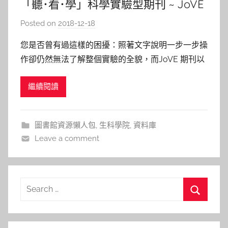
「聽･看･學」科學實驗型期刊 ~ JoVE
Posted on
2018-12-18
b
y
您是否曾有過這樣的困擾：照著文字說明一步一步操
s
作卻仍然無法了解整個實驗的全貌，而JoVE 期刊以
h
動態錄影方式「聽･看･學」快速掌握實驗要傳達的步
a
繼續閱讀
驟與技術，解決以文字為主的期刊，無法達到的效
s
果。 立即體驗： (一) 圖書館網頁→選擇資料庫→輸
h
入JoVE ((Journal of Visualized
a
圖書館資源懶人包
,
生科學院
,
資料庫
l
Leave a comment
a
l
a
Search
for:
Search