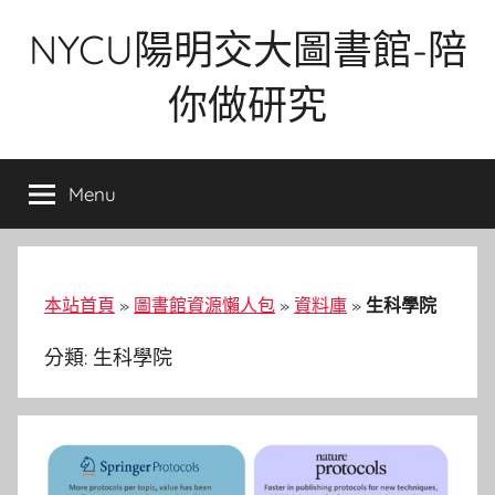
Skip
NYCU陽明交大圖書館-陪
to
content
你做研究
Menu
本站首頁
»
圖書館資源懶人包
»
資料庫
»
生科學院
分類:
生科學院