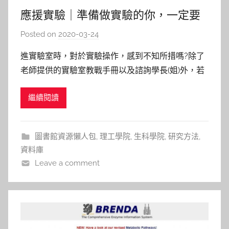
應援實驗｜準備做實驗的你，一定要
知道Current Protocols
Posted on
2020-03-24
b
y
進實驗室時，對於實驗操作，感到不知所措嗎?除了
c
老師提供的實驗室教戰手冊以及諮詢學長(姐)外，若
a
想要更進一步知道為何要如此操作實驗?是否有其他
i
繼續閱讀
更好的方法?此時應該要去哪裡找合適的想要的資源
t
呢? 登登，趕快來圖書館資源裡找到實驗手冊
l
(Protocol)：「Wiley Current Protocols
i
圖書館資源懶人包
,
理工學院
,
生科學院
,
研究方法
,
n
資料庫
Leave a comment