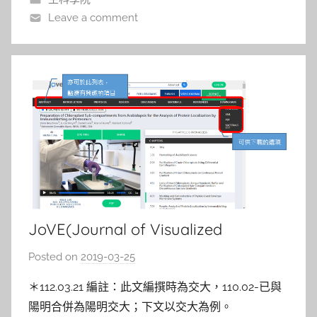
n
Leave a comment
JoVE(Journal of Visualized
Experiments) – 第一個用影音方式呈
Posted on
2019-03-25
b
現實驗過程的期刊
y
＊112.03.21 編註：此文編撰時為交大，110.02-已與
s
陽明合併為陽明交大；下文以交大為例。
h