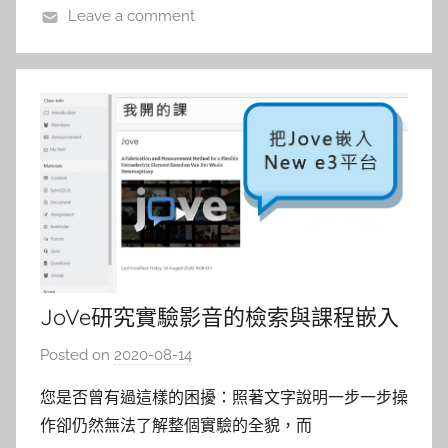
Leave a comment
JoVe研究實驗影音的檢索與課程嵌入
Posted on
2020-08-14
b
y
您是否曾有過這樣的困擾：照著文字說明一步一步操
c
作卻仍然無法了解整個實驗的全貌，而
a