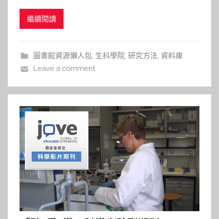
JoVE(Journal of Visualized Experiments，以下簡
a
繼續閱讀
稱JoVE)成立於2006年，為第一個以影音方式呈現研
s
究實驗過程的期刊。希冀透過影片呈現的方式，讓研
h
究者透過觀看實
a
圖書館資源懶人包
,
生科學院
,
研究方法
,
資料庫
l
Leave a comment
a
l
a