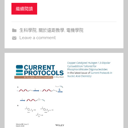
JoVE(Journal of Visualized Experiments)影音型電
i
繼續閱讀
子期刊以動態錄影方式將複雜且多面向實驗過程記錄
t
下來，快速掌握實驗要傳達的步驟與技術，解決以文
l
字為主的期刊，無法達到的效果。JoVe創刊
i
生科學院
,
關於遠距教學
,
電機學院
n
Leave a comment