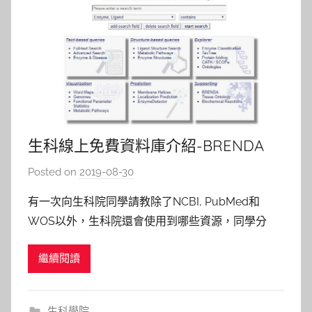
生科線上免費資料庫介紹-BRENDA
Posted on
2019-08-30
b
y
有一次向生科院同學請教除了NCBI, PubMed和
c
WOS以外，生科院還會使用到哪些資源，同學分
a
享：老師在課堂上，曾經推薦：BRENDA!! 所以我
i
繼續閱讀
們現在就來跟大家介紹BRENDA。 BRENDA
t
(BRaunschweig Enzyme Database)是一個專門提供
l
查找酵素(Enzyme)的
i
生科學院