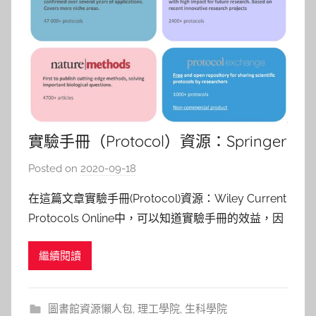
實驗手冊（Protocol）資源：Springer
Protocols
Posted on
2020-09-18
b
y
在這篇文章實驗手冊(Protocol)資源：Wiley Current
c
Protocols Online中，可以知道實驗手冊的效益，因
a
此，接著要繼續將圖書館所訂的實驗手冊資訊報你
i
繼續閱讀
知： 「Springer Protocols」。 不囉嗦，馬上利用
t
「Plant Tissues」為關鍵字，在「Spring
l
i
圖書館資源懶人包
,
理工學院
,
生科學院
n