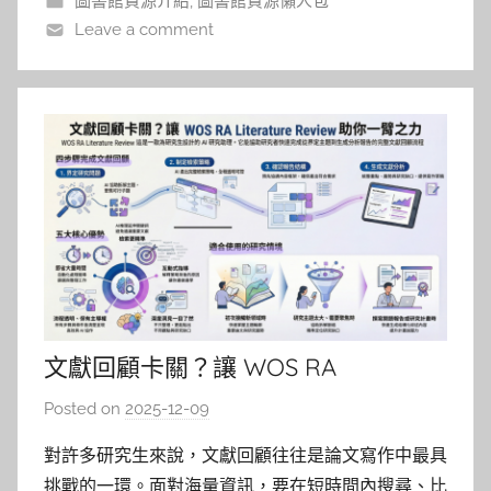
圖書館資源介紹
,
圖書館資源懶人包
e
專業研究者與一般
Leave a comment
文獻回顧卡關？讓 WOS RA
Literature Review 助你一臂之力
Posted on
2025-12-09
b
y
對許多研究生來說，文獻回顧往往是論文寫作中最具
巴
挑戰的一環。面對海量資訊，要在短時間內搜尋、比