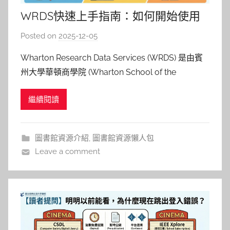
WRDS快速上手指南：如何開始使用
華頓商學研究資料庫
Posted on
2025-12-05
b
y
Wharton Research Data Services (WRDS) 是由賓
c
州大學華頓商學院 (Wharton School of the
y
University of Pennsylvania) 開發的整合型數據分析
n
繼續閱讀
與學術研究平台。其核心宗旨在於普及化數據的取用
t
管道，讓橫跨金融、經濟、行銷等多
h
i
圖書館資源介紹
,
圖書館資源懶人包
a
Leave a comment