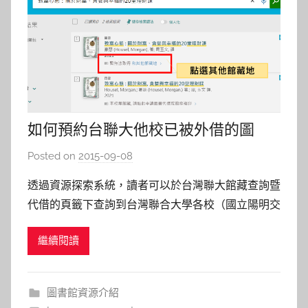
如何預約台聯大他校已被外借的圖
書？
Posted on
2015-09-08
b
y
透過資源探索系統，讀者可以於台灣聯大館藏查詢暨
s
代借的頁籤下查詢到台灣聯合大學各校（國立陽明交
h
通大學交大校區、國立陽明交通大學陽明校區、國立
a
繼續閱讀
中央大學、國立清華大學）的圖書館館藏。若想借閱
s
他校的圖書，登入帳號/密碼後，按下「代借」預約
h
申請即可。 註：若第一次向清華大學和中央大學借
a
圖書館資源介紹
l
書，須先簽署讀者權益聲明