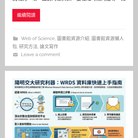
詠
對、提煉出方向並辨識研究缺口並不容易。Web of
淳
繼續閱讀
Science Research Assistant (WOS RA)的Literature
Review 功能，就是專為此而設計的 AI 研究助理，協
助你
Web of Science
,
圖書館資源介紹
,
圖書館資源懶人
包
,
研究方法
,
論文寫作
Leave a comment