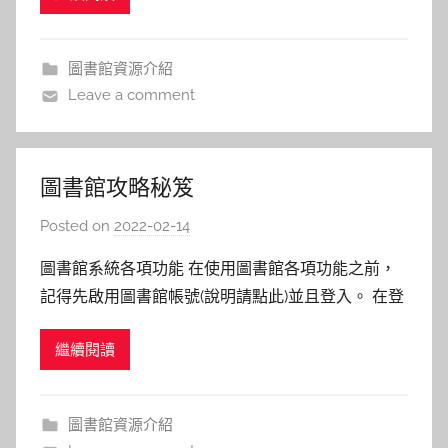
基本檢索 檢索首頁主要由以下功能組成： 1.重新查
詢，開啟新的檢索。 2.個人化功能列，可由此登入、
圖書館資源介紹
查
Leave a comment
圖書館攻略秘笈
Posted on
2022-02-14
b
y
圖書館系統各項功能 在使用圖書館各項功能之前，
林
記得先啟用圖書館帳號(說明請點此)並且登入。 在登
玉
入後，若不曉得如何開始搜尋想找的書籍或電子資
繼續閱讀
源，不妨點此參考一下館藏查詢有哪些小技巧，幫助
同學們快速上手！ 圖書館使用的Primo系統有以下功
能提供給同學們依照需求檢索： 整合查詢－ 又名為
圖書館資源介紹
懶人檢索！想找