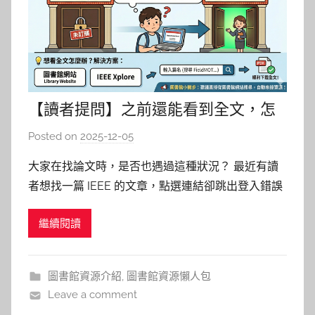
【讀者提問】之前還能看到全文，怎
麼突然就不行？🧐
Posted on
2025-12-05
b
y
大家在找論文時，是否也遇過這種狀況？ 最近有讀
c
者想找一篇 IEEE 的文章，點選連結卻跳出登入錯誤
h
訊息。讀者很困惑：「為什麼之前還能看到全文，突
h
繼續閱讀
然就不行了？」 別擔心，這其實是圖書館諮詢台很
e
常見的案例！讓我們花一分鐘來破解這個謎題。 🔍
r
關鍵原因：跑錯棚啦！CSDL (Computer Socie
圖書館資源介紹
,
圖書館資源懶人包
Leave a comment