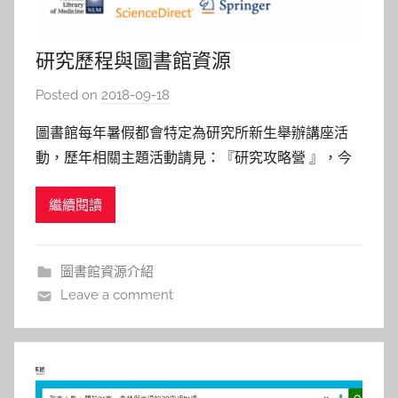
研究歷程與圖書館資源
Posted on
2018-09-18
b
y
圖書館每年暑假都會特定為研究所新生舉辦講座活
s
動，歷年相關主題活動請見：『研究攻略營 』，今
h
年(2018)請來黃偉富 博士講述「說出動人的學術簡
a
繼續閱讀
報」與張月菁教授分享「秒懂英文學術文獻在公蝦
s
毀」，在此以圖書館所購買的資源來綜合上述兩講
h
題，以使正在研究路上的大家，更知悉如何善用工
a
圖書館資源介紹
l
具，以管理時間，讓自己的研
Leave a comment
a
l
a