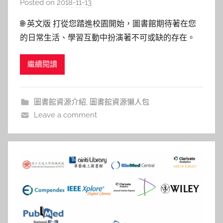
Posted on
2018-11-13
b
y
🌐 英文版 打從您踏進校園開始，圖書館期待著在您
s
的日常生活、學習互動中扮演著不可或缺的存在。
h
歡迎申請准大學生(碩士生)(博士生)臨時條碼索取探索
a
繼續閱讀
圖書館的入場券，從踏進光復校區圖書館大門的第一
s
步，迎面而來的是高挑的二樓大廳，耳邊傳來數位鋼
h
琴自動彈奏的樂音飄揚，首先映入眼簾的是象徵非凡
a
圖書館資源介紹
,
圖書館資源懶人包
l
意義的藝術裝置楊
Leave a comment
a
l
a