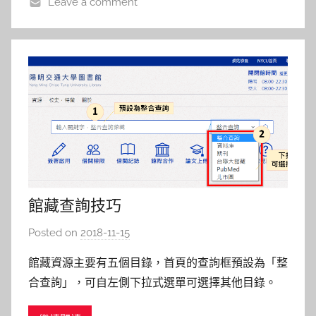
Leave a comment
館藏查詢技巧
Posted on
2018-11-15
b
y
館藏資源主要有五個目錄，首頁的查詢框預設為「整
s
合查詢」，可自左側下拉式選單可選擇其他目錄。
h
以下就三種查詢作介紹： 一、整合查詢：輸入關鍵
a