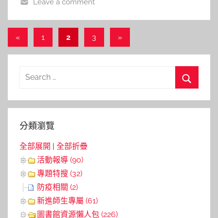
Leave a comment
a
l
a
文
Previous
Next
«
1
2
3
»
Posts
Posts
章
導
Search
覽
for:
Search
分類瀏覽
全部展開
|
全部折疊
活動報導 (90)
專題特搜 (32)
防疫相關 (2)
新進師生專屬 (61)
圖書館資源懶人包 (226)