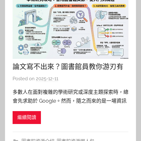
論文寫不出來？圖書館員教你游刃有
餘的學術搜尋神技!!!
Posted on
2025-12-11
b
y
多數人在面對複雜的學術研究或深度主題探索時，總
s
會先求助於 Google。然而，隨之而來的是一場資訊
y
的災難：被成千上萬不精確、充滿偏見甚至完全錯誤
i
繼續閱讀
的搜尋結果所淹沒，耗費了大量時間卻一無所獲，挫
n
敗感油然而生。在這樣一個資訊看似唾手可得，實則
g
真偽難辨的時代，我們更需要回歸學術研究的本質。
h