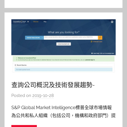
查詢公司概況及技術發展趨勢-
InnovationQ Plus
Posted on
2019-10-28
b
y
S&P Global Market Intelligence標普全球市場情報
c
為公共和私人組織（包括公司，機構和政府部門）提
a
供全球財務和所有權信息。使用“當前受讓人Current
i