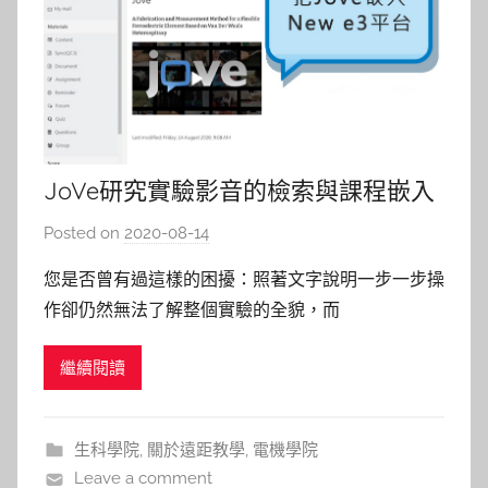
JoVe研究實驗影音的檢索與課程嵌入
Posted on
2020-08-14
b
y
您是否曾有過這樣的困擾：照著文字說明一步一步操
c
作卻仍然無法了解整個實驗的全貌，而
a
JoVE(Journal of Visualized Experiments)影音型電
i
繼續閱讀
子期刊以動態錄影方式將複雜且多面向實驗過程記錄
t
下來，快速掌握實驗要傳達的步驟與技術，解決以文
l
字為主的期刊，無法達到的效果。JoVe創刊
i
生科學院
,
關於遠距教學
,
電機學院
n
Leave a comment