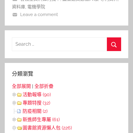
l
資料庫
,
電機學院
a
Leave a comment
l
a
Search
for:
Search
分類瀏覽
全部展開
|
全部折疊
活動報導 (90)
專題特搜 (32)
防疫相關 (2)
新進師生專屬 (61)
圖書館資源懶人包 (226)