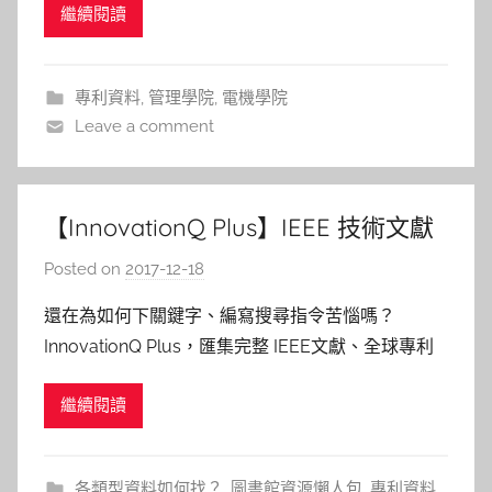
繼續閱讀
Assignees”值將組織和專利資訊串連，使專利與“最
t
終母公司Ultimate Parent”（即其最高所有者）
l
i
專利資料
,
管理學院
,
電機學院
n
Leave a comment
【InnovationQ Plus】IEEE 技術文獻
與專利同步檢索分析平台
Posted on
2017-12-18
b
y
還在為如何下關鍵字、編寫搜尋指令苦惱嗎？
s
InnovationQ Plus，匯集完整 IEEE文獻、全球專利
h
和 IP.com獨家工程資訊，搭配自然語言搜尋分析及
a
繼續閱讀
演算，協助師生進行專利和非專利的文獻搜尋，檢索
s
方式如下述。 一、先在圖書館館藏查詢檢索系統找
h
到 InnovationQ Plus &nbsp
a
各類型資料如何找？
,
圖書館資源懶人包
,
專利資料
,