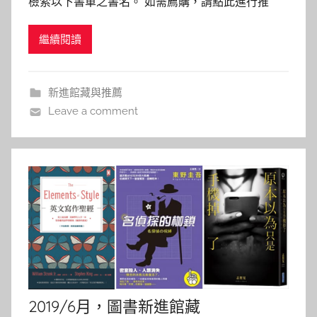
檢索以下書單之書名。 如需薦購，請點此進行推
h
薦。 想太多也沒關係 : 如何紓解紛亂的思緒？不再對
a
繼續閱讀
人生感到厭倦！ 作者: Christel Petitcollin 翻譯：楊
s
蟄 出版社：大樹林 出版日期：2017/3 「想太多」這
h
件事讓多數人都很有
a
新進館藏與推薦
l
Leave a comment
a
l
a
2019/6月，圖書新進館藏