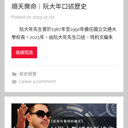
順天樂命｜阮大年口述歷史
Posted on
2023-12-07
b
y
阮大年先生曾於1987年至1992年擔任國立交通大
s
學校長。2023年，由阮大年先生口述、特約文編朱
h
富國先生採訪編撰的口述歷史新書《順天樂命：阮大
a
繼續閱讀
年口述歷史》(電子書 / 實體書 )出版。館方在12月7
s
日於浩然圖書資訊中心二樓大廳，舉辦新書發表會暨
h
簽書會。 阮大年於1961
a
校史經營
l
Leave a comment
a
l
a