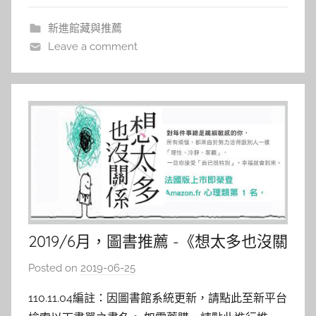
中，為了自
a
新進館藏與推薦
l
Leave a comment
a
l
a
2019/6月，圖書推薦 -《想太多也沒關
係》
Posted on
2019-06-25
b
y
110.11.04編註：因圖書館系統更新，請點此至新平台
s