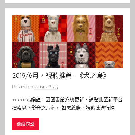
l
a
2019/6月，視聽推薦 -《犬之島》
Posted on
2019-06-25
b
y
110.11.05編註：因圖書館系統更新，請點此至新平台
s
檢索以下影音之片名。 如需薦購，請點此進行推
h
薦。 犬之島 主演 : Bryan Cranston、Koyu Rankin
a
繼續閱讀
導演 : Wes Anderson 上映日期：2018/3 內容介
s
紹： 《犬之島》故事描述一個12歲的小男生小林
h