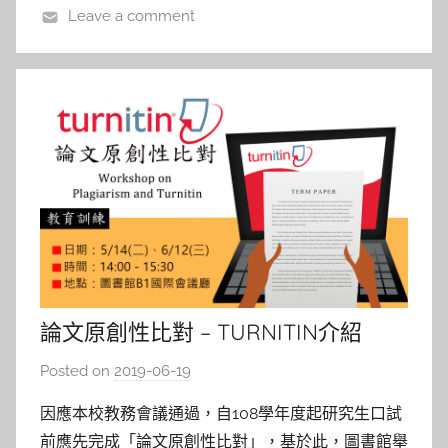
資深校友出席
Leave a comment
a
l
a
論文原創性比對 – TURNITIN介紹
Posted on
2019-06-19
b
y
因應本校教務會議通過，自108學年度起研究生口試
s
前應先完成「論文原創性比對」，基於此，圖書館舉