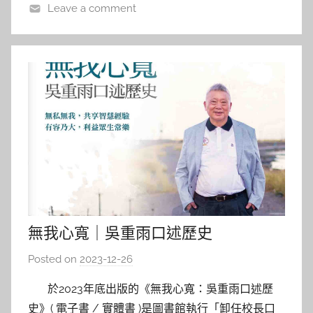
Leave a comment
a
l
a
無我心寬｜吳重雨口述歷史
Posted on
2023-12-26
b
y
於2023年底出版的《無我心寬：吳重雨口述歷
s
史》( 電子書 / 實體書 )是圖書館執行「卸任校長口