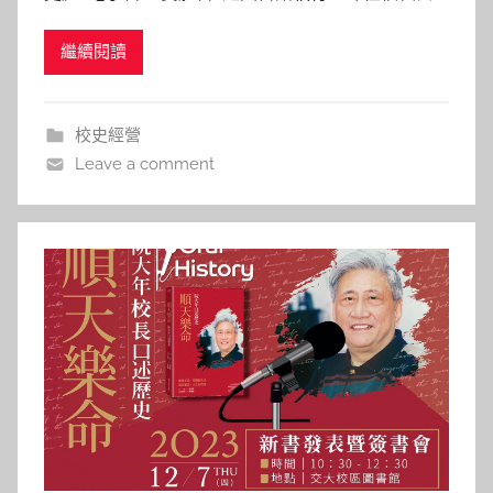
h
述歷史專書計畫」的新作，本書由吳重雨校長口述、
a
繼續閱讀
校史特藏組同仁周湘雲紀錄暨整編資料。圖書館於同
s
年12月26日於浩然圖書資訊中心B1國際會議廳舉辦
h
新書發表會暨簽書會。發表會邀請本校柯明道老師主
a
校史經營
l
Leave a comment
a
l
a