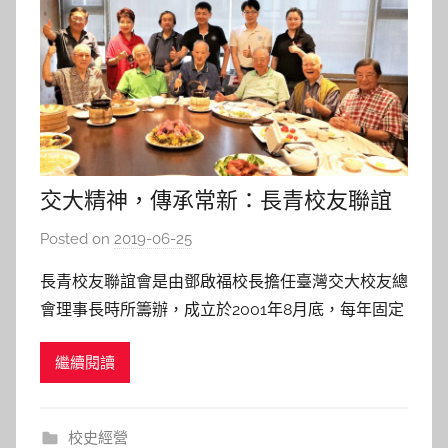
交大精神，傳承常新：長青校友聯誼
會
Posted on
2019-06-25
b
y
長青校友聯誼會是由鄧啟福校長擔任臺灣交大校友總
s
會理事長時所籌辦，成立於2001年8月底，每年固定
h
於四季各辦一場聯誼會，持續至今已有18個年頭。今
a
繼續閱讀
年（2019）夏季的長青校友聯誼會已經於6月19日在
s
臺北市心粵小廚舉辦。 長青校友聯誼會主要的參加
h
對象是以前大陸時期的交大老校友為主，也相當歡迎
a
校史經營
l