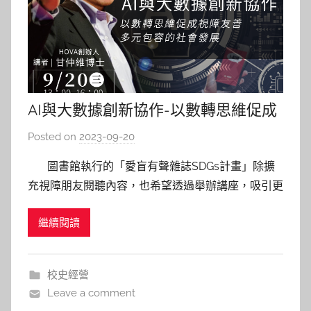
AI與大數據創新協作-以數轉思維促成
視障友善多元包容的社會發展
Posted on
2023-09-20
b
y
圖書館執行的「愛盲有聲雜誌SDGs計畫」除擴
s
充視障朋友閱聽內容，也希望透過舉辦講座，吸引更
h
多人關注視障者的知識權與其他相關議題。故於
a
繼續閱讀
2023年9月20日辦理愛盲講座，邀請HOVA創辦人甘
s
仲維博士到館分享AI、大數據等創新科技，如何促進
h
視障友善的社會環境。甘博士是後天失明的交大首位
a
校史經營
l
視障博
Leave a comment
a