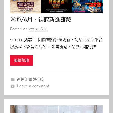
2019/6月，視聽新進館藏
Posted on
2019-06-25
b
y
110.11.05編註：因圖書館系統更新，請點此至新平台
s
檢索以下影音之片名。 如需薦購，請點此進行推
h
薦。 —————————————&#8212
a
繼續閱讀
s
h
a
新進館藏與推薦
l
Leave a comment
a
l
a