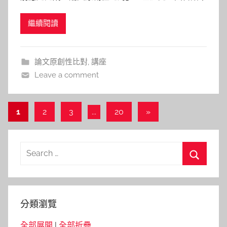
h
辦兩場「論文原創性比對 – Turnitin介紹」的說明。
a
繼續閱讀
2000-2010期間，因抄襲(含自我抄襲)節節上升，國
s
際撤稿比例激增。2010年開始，國際期刊開始使用
h
論文比對技術輔助審查，Natu
a
論文原創性比對
,
講座
l
Leave a comment
a
l
a
文
Next
1
2
3
...
20
»
Posts
章
導
Search
覽
for:
Search
分類瀏覽
全部展開
|
全部折疊