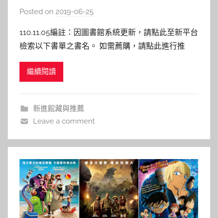
Posted on
2019-06-25
b
y
110.11.05編註：因圖書館系統更新，請點此至新平台
s
檢索以下書單之書名。 如需薦購，請點此進行推
h
薦。 —————————————&#8212
a
繼續閱讀
s
h
a
新進館藏與推薦
l
Leave a comment
a
l
a