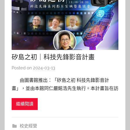
矽島之初｜科技先鋒影音計畫
Posted on
2024-03-13
b
y
由圖書館推出：「矽島之初 科技先鋒影音計
s
畫」，並由本館同仁嚴銘浩先生執行。本計畫旨在訪
h
談交大人在臺灣電子產業卓有成就者，並製作紀錄
a
繼續閱讀
片，以期讓觀眾一窺交通大學對臺灣科技業的貢獻。
s
以及如何把交大「知新致遠，崇實篤行」的精神，運
h
用在職場、社會乃至人生經營上。三部紀錄片分別
a
校史經營
l
為： 《紮根臺灣 跨