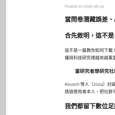
Posted on
2026-06-22
b
y
當問卷潛藏誤差、
柯
文
仁
合先敘明，這不是 F
這不是一篇教你如何下載 
播與科技研究裡越來越重
當研究者想研究社
Keusch 等人（2024）
透過使用者本人，把社群
我們都留下數位足