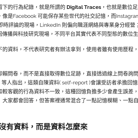
留下的行為紀錄，就是所謂的
Digital Traces
，也就是數位足
是Facebook 可能保存某些世代的社交記憶，而Instagr
時評論的現場，LinkedIn 則偏向職涯網絡與專業身分經營；雖
，但放回傳播與科技研究現場，不同平台其實代表不同型態的數位
下的資料，不代表研究者有辦法拿到，使用者雖有使用歷程
仰賴問卷，而不是直接取得數位足跡，直接透過線上問卷詢
h 等人指出，這類自陳資料( self-report )會讓受訪者承
和較客觀的行為資料不一致，這種回憶負擔多少會產生誤差
」大家都會回答，但答案裡通常混合了一點記憶模糊、一點
沒有資料，而是資料怎麼來