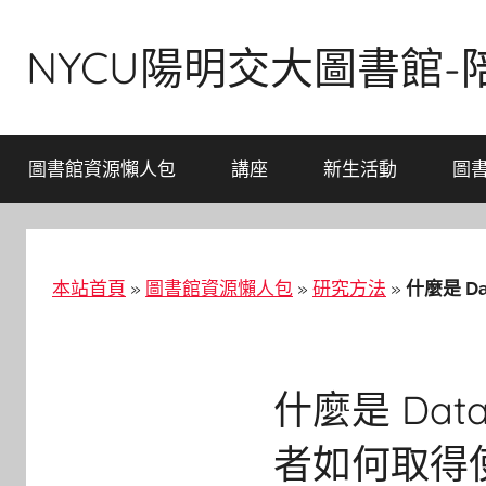
Skip
to
NYCU陽明交大圖書館
content
圖書館資源懶人包
講座
新生活動
圖
本站首頁
»
圖書館資源懶人包
»
研究方法
»
什麼是 D
什麼是 Data
者如何取得