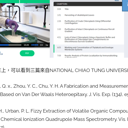
oVE上，可以看到三篇來自NATIONAL CHIAO TUNG UNIV
eng, Q. x., Zhou, Y. C., Chu, Y. H. A Fabrication and Measurem
Based on Van Der Waals Heteroepitaxy. J. Vis. Exp. (134), e
 H., Urban, P. L. Fizzy Extraction of Volatile Organic Co
Chemical Ionization Quadrupole Mass Spectrometry. Vis. E
7).