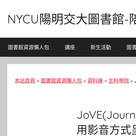
Skip
to
NYCU陽明交大圖書館
content
圖書館資源懶人包
講座
新生活動
圖
本站首頁
»
圖書館資源懶人包
»
資料庫
»
生科學院
»
JoVE(Journ
用影音方式