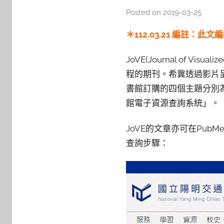
Posted on
2019-03-25
b
y
＊112.03.21 編註：
s
h
JoVE(Journal of V
a
程的期刊。希冀透過影片
s
書館訂購的四個主題分別為：Bio
h
館電子資源查詢系統」。
a
l
JoVE的文章亦可在PubMed
a
查詢步驟：
l
a