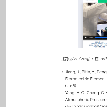
目前(3/22/2019)，在J
Jiang, J., Bitla, Y., P
Ferroelectric Element 
(2018).
Yang, H. C., Chang, C.
Atmospheric Pressure 
doi:10.3791/56008 (201