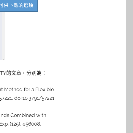
ERSITY的文章，分別為：
ent Method for a Flexible
57221, doi:10.3791/57221
mpounds Combined with
xp. (125), e56008,