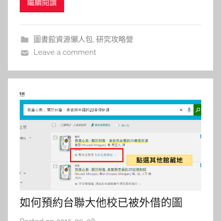
繼續閱讀
身的研究經驗，提供研究生們指導方針。他鼓勵同學
s
多發問，勇敢地敲教授的門，對於自己的研究方向要
h
宏觀，也要堅持到底。對於研讀論文，要耐著性子沉
a
圖書館資源懶人包
,
研究攻略營
l
住氣，找到論
Leave a comment
a
l
a
如何預約台聯大他校已被外借的圖
書？