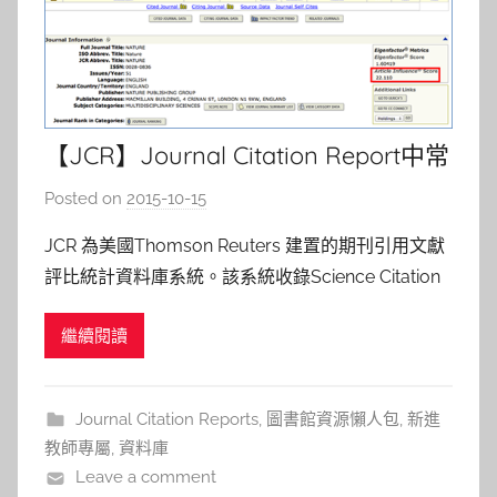
【JCR】Journal Citation Report中常
用的評估指標意義
Posted on
2015-10-15
b
y
JCR 為美國Thomson Reuters 建置的期刊引用文獻
s
評比統計資料庫系統。該系統收錄Science Citation
h
Index Expanded 及Social Sciences Citation Index
a
繼續閱讀
引文資料庫超過三年以上(部分不在此限)被收錄之期
s
刊評比資料，每年於夏季更新前一
h
a
Journal Citation Reports
,
圖書館資源懶人包
,
新進
l
教師專屬
,
資料庫
a
Leave a comment
l