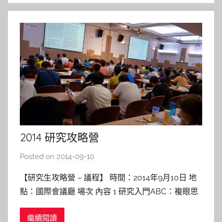
l
a
2014 研究攻略營
Posted on
2014-09-10
b
y
【研究生攻略營 – 議程】 時間：2014年9月10日 地
s
點：國際會議廳 場次 內容 1 研究入門ABC：複眼思
h
考與獨立研究 /溫宏斌教授 交通大學電機工程學系
a
繼續閱讀
講義 2 研究生應有的準備與態度 / 朱蕙君教授 東吳
s