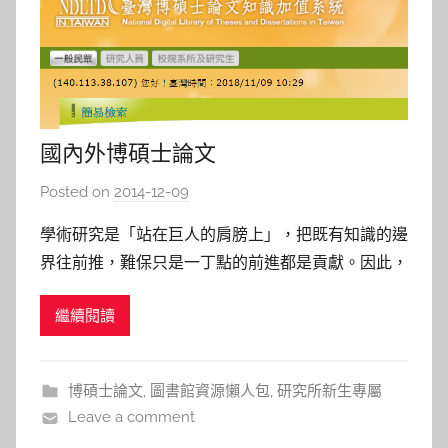
國內外博碩士論文
Posted on
2014-12-09
b
y
學術研究是「站在巨人的肩膀上」，把既有知識的邊
s
界往前推，難保只是一丁點的前進都是貢獻。因此，
h
我們在撰寫學位論文時，必須確定在主題範圍內是否
a
繼續閱讀
已經有人發表過。 針對碩博士論文的搜尋，圖書館
s
提供以下資料庫作參考： *除論文知識加值系統與他
h
校圖書館館藏查詢，其餘連結請在校內IP觀看或開啟
a
博碩士論文
,
圖書館資源懶人包
,
研究所新生專屬
l
VPN再觀看 【臺灣
Leave a comment
a