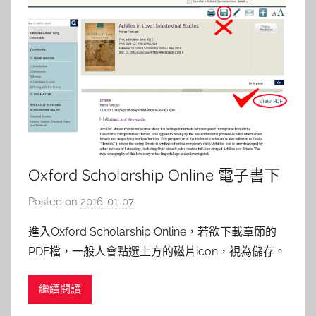
Oxford Scholarship Online 電子書下
載.PDF的技巧
Posted on
2016-01-07
b
y
進入Oxford Scholarship Online，若欲下載章節的
s
PDF檔，一般人會點選上方的磁片icon，視為儲存。
h
但點選後會跳出註冊會員的視窗，若僅單純的瀏覽與
a
繼續閱讀
下載，點選右下方的View PDF即可。 一、點選右下
s
方的View PDF 二、點選Proceed 三、產生PDF檔 文
h