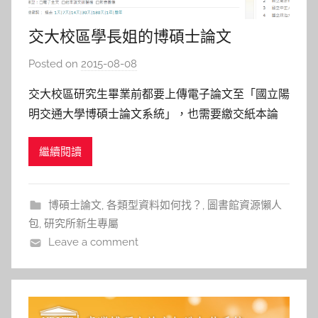
交大校區學長姐的博碩士論文
Posted on
2015-08-08
b
y
交大校區研究生畢業前都要上傳電子論文至「國立陽
s
明交通大學博碩士論文系統」，也需要繳交紙本論
h
文，但作者有權利決定是否公開。 而「國立陽明交
a
繼續閱讀
通大學博碩士論文系統」的授權書還包含： 「臺灣
s
博碩士論文加值系統」(國家圖書館建置)紙本與電子
h
授權 「華藝線上圖書館」(資料庫廠商)的電子授權 基
a
博碩士論文
,
各類型資料如何找？
,
圖書館資源懶人
l
於以上的授權，以下
包
,
研究所新生專屬
a
Leave a comment
l
a