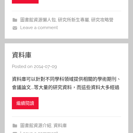
大學資訊管理系 講義 3 如何開始你的研究論文寫作
h
之路 / 張靜芬教授 交通大學英語
a
圖書館資源懶人包
,
研究所新生專屬
,
研究攻略營
l
Leave a comment
a
l
a
資料庫
Posted on
2014-07-09
b
y
資料庫可以針對不同學科領域提供相關的學術期刊、
s
會議論文….等大量的研究資料，而這些資料大多經過
h
審查，是可以信賴的來源。 圖書館訂購非常多的資
a
繼續閱讀
料庫，您可至資料庫檢索檢索框輸入「IEEE」、
s
「SCI」「SSCI」、「JCR」…等資料庫的關鍵字，或
h
透過左側的分類中，找到相關的資料庫
a
圖書館資源介紹
,
資料庫
l