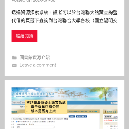
Posted on
2015-09-08
b
y
透過資源探索系統，讀者可以於台灣聯大館藏查詢暨
s
代借的頁籤下查詢到台灣聯合大學各校（國立陽明交
h
通大學交大校區、國立陽明交通大學陽明校區、國立
a
繼續閱讀
中央大學、國立清華大學）的圖書館館藏。若想借閱
s
他校的圖書，登入帳號/密碼後，按下「代借」預約
h
申請即可。 註：若第一次向清華大學和中央大學借
a
圖書館資源介紹
l
書，須先簽署讀者權益聲明
Leave a comment
a
l
a