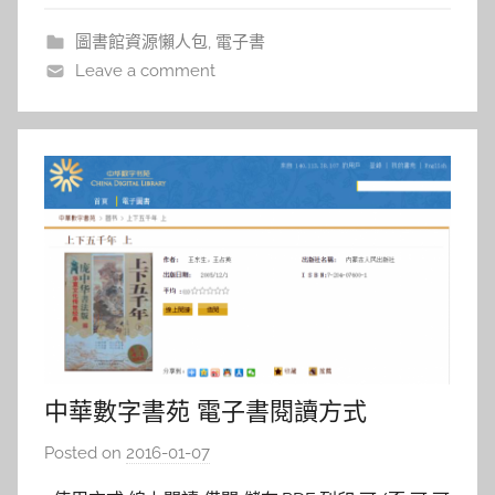
/ 推廣
a
圖書館資源懶人包
,
電子書
l
Leave a comment
a
l
a
中華數字書苑 電子書閱讀方式
Posted on
2016-01-07
b
y