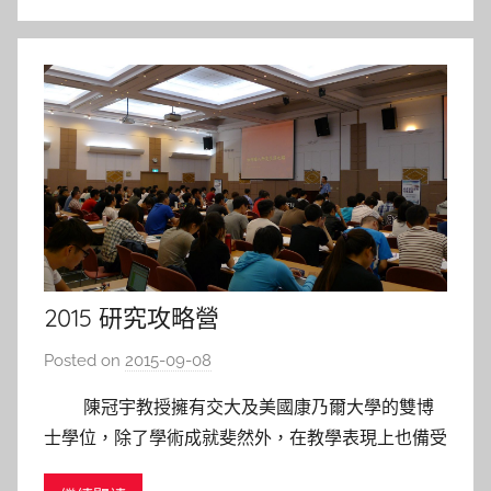
a
2015 研究攻略營
Posted on
2015-09-08
b
y
陳冠宇教授擁有交大及美國康乃爾大學的雙博
s
士學位，除了學術成就斐然外，在教學表現上也備受
h
肯定。在講座上，陳教授以活潑生動地口吻，加上自
a