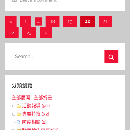
Leave a comment
a
l
a
文
Previous
«
1
...
18
19
20
21
Posts
章
Next
22
23
»
導
Posts
覽
Search
for:
Search
分類瀏覽
全部展開
|
全部折疊
活動報導 (90)
專題特搜 (32)
防疫相關 (2)