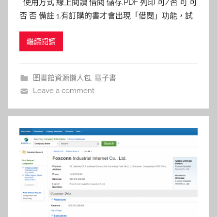
使用方式 線上閱讀 借閱 儲存.PDF 列印 可/否 可 可
s
否 否 備註 1.有訂購的書才會出現「借閱」功能，試
h
用的書只有「線上閱讀」功能。 2.需下載專屬閱讀器
a
繼續閱讀
(Apabi reader)。 3.借期10天。 可另存成文字檔使
s
用。 (圖一) 可另存成文字檔使用。 (圖一) &nbs
h
a
圖書館資源懶人包
,
電子書
l
Leave a comment
a
l
a