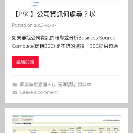
【BSC】公司資訊何處尋？以
foxconn(富士康)為例
Posted on
2016-01-07
b
y
如果要找公司資訊的報導或分析Business Source
s
Complete(簡稱BSC) 是不錯的選擇，BSC提供超過
h
百萬家公司的資訊詳細的公司簡介、產業或市場報
a
繼續閱讀
告。 步驟一 : 點擊上方的公司資訊之後，在搜尋框
s
中，可以使用下列四個選項，公司名稱 、母公司 、
h
股票代號、關鍵字檢索。 以下以公司名稱
a
圖書館資源懶人包
,
管理學院
,
資料庫
l
Leave a comment
a
l
a