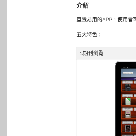
y
介紹
s
h
直覺易用的APP，使用
a
s
五大特色：
h
a
1.期刊瀏覽
l
a
l
a