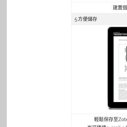
建置
5.方便儲存
輕鬆保存至Zoter