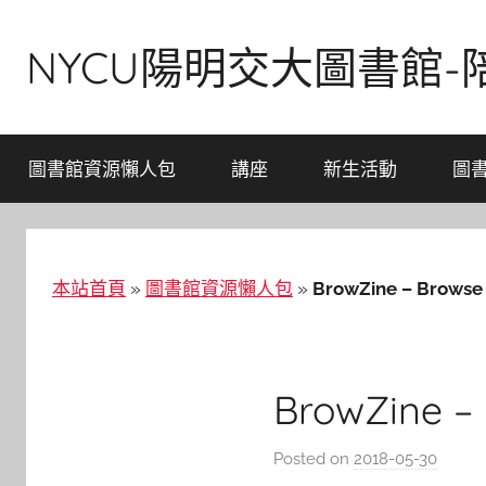
Skip
to
NYCU陽明交大圖書館
content
圖書館資源懶人包
講座
新生活動
圖
本站首頁
»
圖書館資源懶人包
»
BrowZine – Browse 
BrowZine –
Posted on
2018-05-30
b