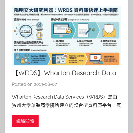
a
【WRDS】Wharton Research Data
Services 介紹
Posted on
2013-08-07
b
y
Wharton Research Data Services（WRDS）是由
s
賓州大學華頓商學院所建立的整合型資料庫平台，其
h
功能主要為讓資料庫整合介面讓檢索更便利，驗證資
a
繼續閱讀
料正確性。結合多個財經商學資料庫內容涵蓋全世界
s
各主要國家股票、債券、期貨之交易資料，及財務報
h