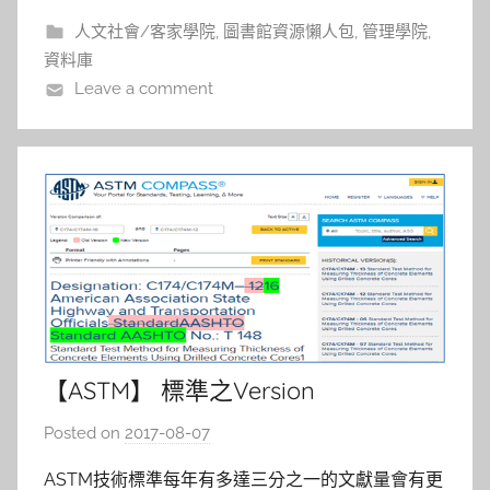
a
人文社會/客家學院
,
圖書館資源懶人包
,
管理學院
,
l
資料庫
a
Leave a comment
l
a
【ASTM】 標準之Version
comparison介紹
Posted on
2017-08-07
b
y
ASTM技術標準每年有多達三分之一的文獻量會有更
s