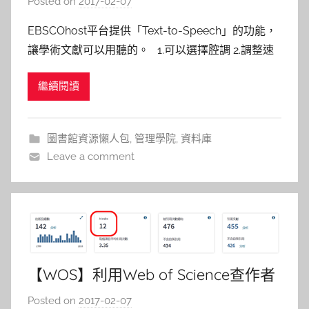
Posted on
2017-02-07
b
y
EBSCOhost平台提供「Text-to-Speech」的功能，
s
讓學術文獻可以用聽的。 1.可以選擇腔調 2.調整速
h
度，Highlighting..等設定 4.片段聆聽 5.下載mp3 文
a
繼續閱讀
/ 推廣組 劉秀萱
s
h
a
圖書館資源懶人包
,
管理學院
,
資料庫
l
Leave a comment
a
l
a
【WOS】利用Web of Science查作者
的h-index
Posted on
2017-02-07
b