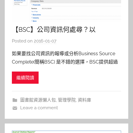
【BSC】公司資訊何處尋？以
foxconn(富士康)為例
Posted on
2016-01-07
b
y
如果要找公司資訊的報導或分析Business Source
s
Complete(簡稱BSC) 是不錯的選擇，BSC提供超過
h
百萬家公司的資訊詳細的公司簡介、產業或市場報
a
繼續閱讀
告。 步驟一 : 點擊上方的公司資訊之後，在搜尋框
s
中，可以使用下列四個選項，公司名稱 、母公司 、
h
股票代號、關鍵字檢索。 以下以公司名稱
a
圖書館資源懶人包
,
管理學院
,
資料庫
l
Leave a comment
a
l
a