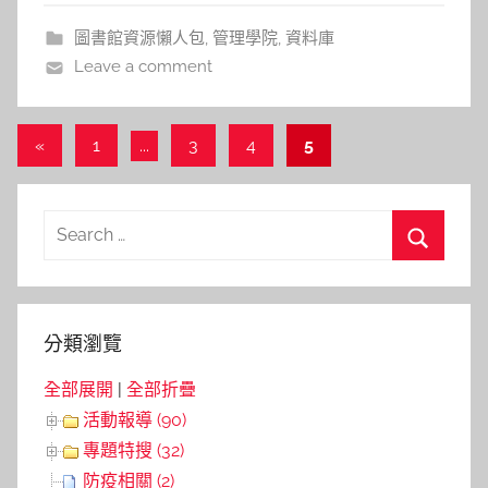
表、盈餘預測、創投、初次上市櫃等相關資料
a
圖書館資源懶人包
,
管理學院
,
資料庫
l
Leave a comment
a
l
a
文
Previous
«
1
...
3
4
5
Posts
章
導
Search
覽
for:
Search
分類瀏覽
全部展開
|
全部折疊
活動報導 (90)
專題特搜 (32)
防疫相關 (2)