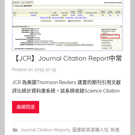
【JCR】Journal Citation Report中常
用的評估指標意義
Posted on
2015-10-15
b
y
JCR 為美國Thomson Reuters 建置的期刊引用文獻
s
評比統計資料庫系統。該系統收錄Science Citation
h
Index Expanded 及Social Sciences Citation Index
a
繼續閱讀
引文資料庫超過三年以上(部分不在此限)被收錄之期
s
刊評比資料，每年於夏季更新前一
h
a
Journal Citation Reports
,
圖書館資源懶人包
,
新進
l