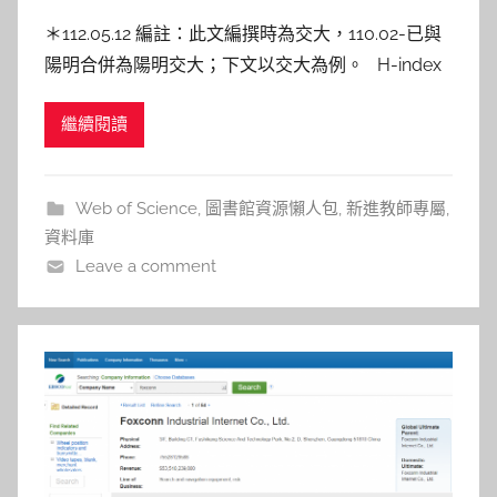
y
＊112.05.12 編註：此文編撰時為交大，110.02-已與
s
陽明合併為陽明交大；下文以交大為例。 H-index
h
為Hirsch（2005）所提出，簡單定義：「有h篇文章
a
繼續閱讀
至少被引用h次以上的文章」。 以下說明如何使用
s
Web of Science資料庫查詢作者的H-index： Ste
h
a
Web of Science
,
圖書館資源懶人包
,
新進教師專屬
,
l
資料庫
a
Leave a comment
l
a