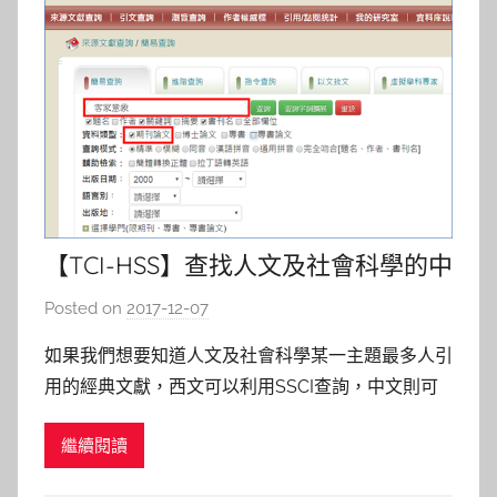
【TCI-HSS】查找人文及社會科學的中
文經典文獻
Posted on
2017-12-07
b
y
如果我們想要知道人文及社會科學某一主題最多人引
s
用的經典文獻，西文可以利用SSCI查詢，中文則可
h
以透過「臺灣人文及社會科學引文索引資料庫
a
繼續閱讀
（Taiwan Citation Index – Humanities and Social
s
Sciences，簡稱TCI-HSS）」。 這是由國家圖書館
h