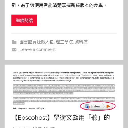
新，為了讓使用者能清楚掌握新舊版本的差異，
h
ASTM Compass提供了一個「Version
a
繼續閱讀
Comparison」的實用功能，說明如下： 1.在ASTM
s
標準文獻下方點選VIEW ONLINE線上全文瀏覽模
h
式，如下圖示： 2.在畫面上方找到Versio
a
圖書館資源懶人包
,
理工學院
,
資料庫
l
Leave a comment
a
l
a
【Ebscohost】學術文獻用「聽」的