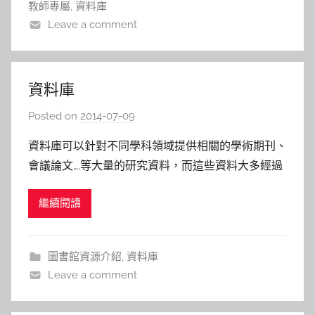
教師專屬
,
資料庫
a
Leave a comment
l
a
資料庫
Posted on
2014-07-09
b
y
資料庫可以針對不同學科領域提供相關的學術期刊、
s
會議論文….等大量的研究資料，而這些資料大多經過
h
審查，是可以信賴的來源。 圖書館訂購非常多的資
a
繼續閱讀
料庫，您可至資料庫檢索檢索框輸入「IEEE」、
s
「SCI」「SSCI」、「JCR」…等資料庫的關鍵字，或
h
透過左側的分類中，找到相關的資料庫
a
圖書館資源介紹
,
資料庫
l
Leave a comment
a
l