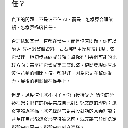
任？
真正的問題，不是信不信 AI，而是：怎樣算合理依
賴，怎樣算過度信任。
合理依賴其實一直都在發生，而且沒有問題。你可以
讓 AI 先掃過整體資料，看看哪些主題反覆出現；請
它整理一版初步歸納或分類；幫你列出幾個可能的比
較方向；甚至把它當成第二雙眼睛，協助發現你原本
沒注意到的細節。這些都很好，因為它是在幫你省
力，最後的判斷還在你手上。
但是，過度信任就不同了。你直接接受 AI 給你的分
類框架；把它的摘要當成自己對研究文獻的理解；還
沒重讀逐字稿，就先採納它對某段對話的意義判讀；
甚至在自己都還沒形成推論之前，就先讓它替你決定
哪些東西重要、哪些東西可以忽略。