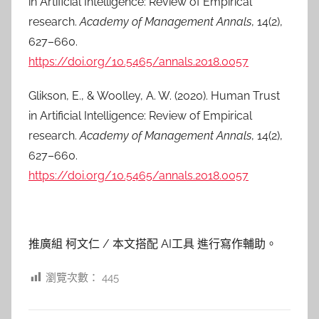
in Artificial Intelligence: Review of Empirical
research.
Academy of Management Annals
, 14(2),
627–660.
https://doi.org/10.5465/annals.2018.0057
Glikson, E., & Woolley, A. W. (2020). Human Trust
in Artificial Intelligence: Review of Empirical
research.
Academy of Management Annals
, 14(2),
627–660.
https://doi.org/10.5465/annals.2018.0057
推廣組 柯文仁 / 本文搭配 AI工具 進行寫作輔助。
瀏覽次數：
445