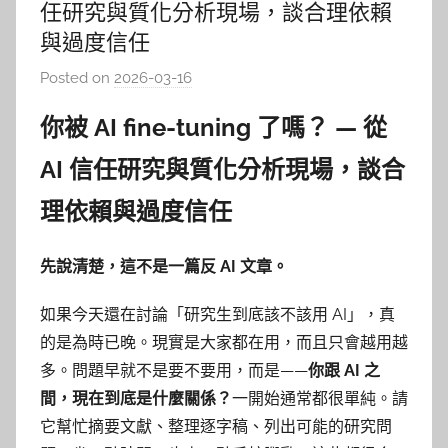
任研究與質化分析現場，談合理依賴
與過度信任
Posted on
2026-03-16
b
y
你被 AI fine-tuning 了嗎？ — 從
柯
文
AI 信任研究與質化分析現場，談合
仁
理依賴與過度信任
先說清楚，這不是一篇反 AI 文章。
如果今天還在討論「研究生到底該不該用 AI」，真
的是為時已晚。現實是大家都在用，而且只會越用越
多。問題早就不是要不要用，而是——
你跟 AI 之
間，現在到底是什麼關係？
一開始通常都很單純。請
它幫忙摘要文獻、整理逐字稿、列出可能的研究問