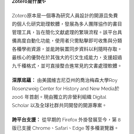
Zotero是什麼✨
湯
春
Zotero原本是一個專為研究人員設計的開源且免費
枝
的個人化研究助理軟體，發展為多人團隊協作的書目
管理工具，旨在簡化文獻處理的繁瑣流程。該平台具
備高度自動化功能，使用者只需點擊即可收集與分類
各種學術資源，並能跨裝置同步資料以利隨時存取。
最核心的優勢在於其強大的引文生成能力，支援超過
九千種格式，並可直接整合進常見的文書處理軟體。
深厚底蘊：
由美國維吉尼亞州的喬治梅森大學
Roy
Rosenzweig Center for History and New Media
於
2006 年首創。現由獨立的非營利組織 Digital
Scholar 以及全球社群共同開發的開源專案。
跨平台支援：
從早期的 Firefox 外掛發展至今，第 8
版已支援 Chrome、Safari、Edge 等多種瀏覽器。