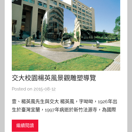
交大校園楊英風景觀雕塑導覽
Posted on
2015-08-12
b
y
壹、楊英風先生與交大 楊英風，字呦呦，1926年出
s
生於臺灣宜蘭，1997年病逝於新竹法源寺，為國際
h
知名雕塑藝術家，不但曾出版二十餘種作品文集，更
a
繼續閱讀
創作了上千件的漫畫、版 畫、雕塑、景觀與建築藝
s