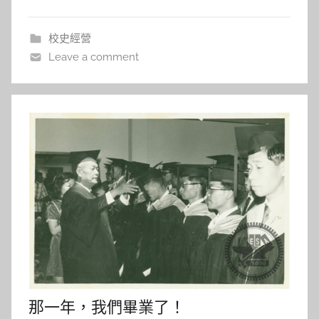
術等各類作品。楊英風先生曾求學於日本東京美術學
h
校、北平輔仁大學美術系、國立臺灣師範大學藝術系
a
校史經營
l
等，並於六十年代前
Leave a comment
a
l
a
那一年，我們畢業了！