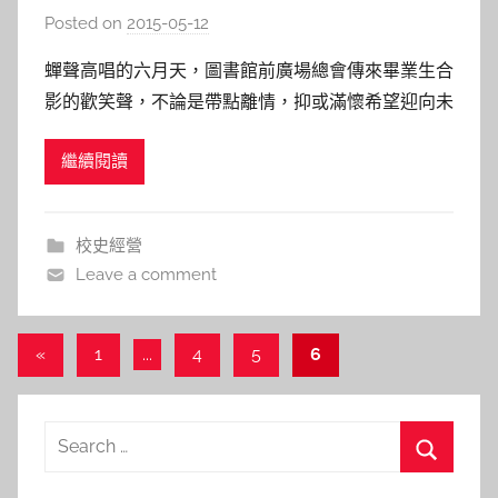
Posted on
2015-05-12
b
y
蟬聲高唱的六月天，圖書館前廣場總會傳來畢業生合
s
影的歡笑聲，不論是帶點離情，抑或滿懷希望迎向未
h
來，總在快門按下的瞬間化為一種永恆。交通大學創
a
繼續閱讀
校迄今已一百多年，上演過無數次的畢業典禮，發展
s
館特藉本期電子報，與讀者一起回味昔日留影，並感
h
受交大人無所不在的凝聚力…。 圖一、南洋大學校門
a
校史經營
l
交通大學的前身為上海
Leave a comment
a
l
a
文
Previous
«
1
...
4
5
6
Posts
章
導
Search
覽
for:
Search