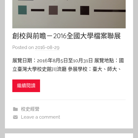
創校與前瞻－2016全國大學檔案聯展
Posted on
2016-08-29
b
y
展覽日期：2016年8月5日至10月31日 展覽地點：國
s
立臺灣大學校史館川流廳 參展學校：臺大、師大、
h
清大、交大、成大等56所大專院校。 壹、 展覽簡介
a
繼續閱讀
「創校與前瞻－2016全國大學檔案聯展」，係由臺
s
大文書組發起，邀集北、中、南各區56所大專院校
h
聯手合作，推出國內高教首次之校史檔案聯展。不論
a
校史經營
l
是個別
Leave a comment
a
l
a