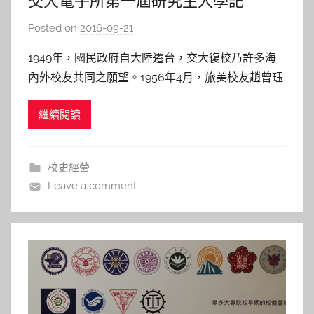
交大電子所第一屆研究生入學記
Posted on
2016-09-21
b
y
1949年，國民政府自大陸遷台，交大復校乃許多海
s
內外校友共同之願望。1956年4月，旅美校友趙曾珏
h
學長等致電交大在台同學會，建議交大在台復校並創
a
繼續閱讀
設電子研究所。次年5月，由教育部會同國防、經
s
濟、交通四部會呈請行政院，請求恢復國立交通大學
h
並設立電子研究所。同年10月，行政院通過此案，
a
校史經營
l
並聘請淩鴻勛先生擔任
Leave a comment
a
l
a