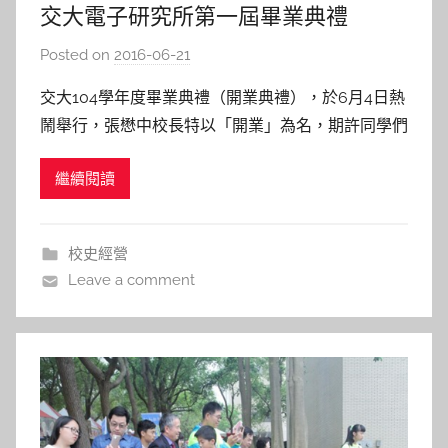
交大電子研究所第一屆畢業典禮
Posted on
2016-06-21
b
y
交大104學年度畢業典禮（開業典禮），於6月4日熱
s
鬧舉行，張懋中校長特以「開業」為名，期許同學們
h
在交大歷經數年的勤奮耕耘後，自此展開生涯的全新
a
繼續閱讀
起點。交大於民國47年在台復校並設立電子研究
s
所，當時畢業生如今都已八十高齡，僅管時光飛逝，
h
但對交大始終情深。此次，特邀讀者同回民國49年
a
校史經營
l
交大第一屆畢業典禮，聆
Leave a comment
a
l
a