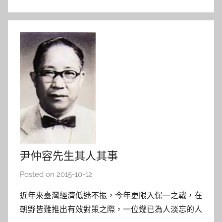
l
a
尹仲容先生其人其事
Posted on
2015-10-12
b
y
近年來臺灣經濟低迷不振，今年更限入保一之戰，在
s
朝野皆難推出有效對策之際，一位幾已為人淡忘的人
h