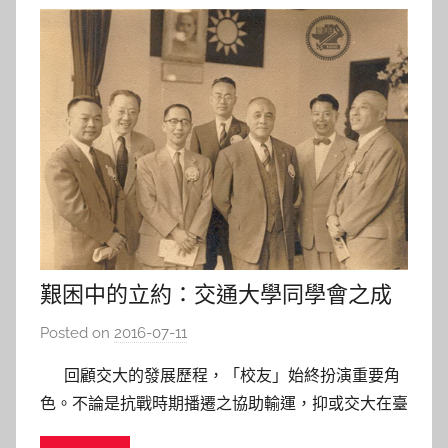
艱困中的立約：交通大學同學會之成
立
Posted on
2016-07-11
b
y
回顧交大的發展歷程，「校友」始終扮演重要角
s
色。不論是抗戰時期播遷之協助輸運，抑或交大在臺
h
之復校，校友均鼎力相助，不曾缺席，這樣的愛國心
a