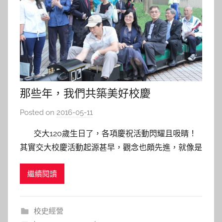
那些年，我們共築美好校慶
Posted on
2016-05-11
b
y
交大120歲生日了，各項慶祝活動閃耀且吸睛！
s
其實交大校慶活動起源甚早，觀念也頗先進，就像是
h
引領時代的火車頭。本期館訊，特以校史珍貴老照
a
繼續閱讀
片，邀您一同回憶昔時慶典，並向純真美好年代的
s
人、事、物，獻上感恩與敬意。 壹、三O年代的交大
h
校慶－工業思想的萌牙 1926年，交大30週年校慶紀
a
校史經營
l
念會中首