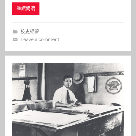
物－尹仲容先生，卻再次躍入臺灣人的記憶。這位畢
a
繼續閱讀
業自上海交大的老校友，畢生奉獻於國家之經濟與金
s
融，有「帶領臺灣經濟起飛的領航者」之美譽，過世
h
時兩袖清風，卻有五千人為其送殯，足見人民對他的
a
校史經營
l
敬愛。本期館訊，發展館便
Leave a comment
a
l
a