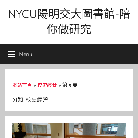
Skip
NYCU陽明交大圖書館-陪
to
content
你做研究
Menu
本站首頁
»
校史經營
»
第 5 頁
分類:
校史經營