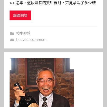
120週年，這段漫長的雙甲歲月，究竟承載了多少璀
h
燦記憶甚至是國家民族的故事？圖書館特藏組在歷經
a
繼續閱讀
半年的籌畫後，於3月23日正式推出「交大雙甲子校
s
慶特展－典藏時代記憶」，以250件珍貴文物史料，
h
呈現清末至六O年代交大人投身國家建設的故事。希
a
校史經營
l
望藉由
Leave a comment
a
l
a