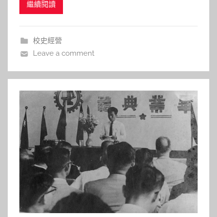
繼續閱讀
與凝聚力，不但是交大的驕傲，更值得紛亂社會下的
s
人們深思與學習。這期電子報，就讓我們循著老學長
h
們的足跡走一遭，看艱困時代下交大同學會（校友
a
校史經營
l
會）的步步艱辛。
Leave a comment
a
l
a