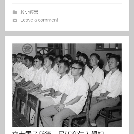
（Solar Decathlon Europe 20
a
校史經營
l
Leave a comment
a
l
a