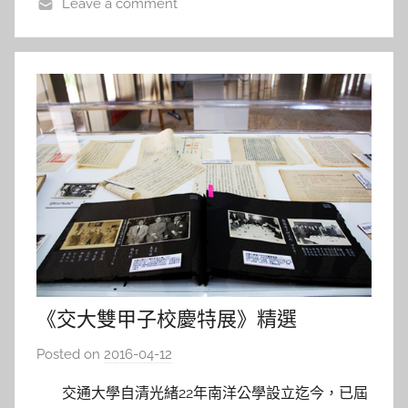
Leave a comment
a
l
a
《交大雙甲子校慶特展》精選
Posted on
2016-04-12
b
y
交通大學自清光緒22年南洋公學設立迄今，已屆
s