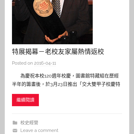
特展揭幕－老校友家屬熱情返校
Posted on
2016-04-11
b
y
為慶祝本校120週年校慶，圖書館特藏組在歷經
s
半年的籌畫後，於3月23日推出「交大雙甲子校慶特
h
展－典藏時代記憶」，希望透過展覽，回顧清末至六
a
繼續閱讀
O年代交大人對國家社會的熱愛與奉獻，凝聚共同的
s
記憶與情感。 此次展覽除呈現「創校緣起」、
h
「鐵道聖人－淩鴻勛老校長」及「交大在臺復校之拓
a
校史經營
l
Leave a comment
a