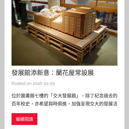
發展館添新意：蘭花屋常設展
Posted on
2016-10-29
b
y
位於圖書館七樓的「交大發展館」，除了紀念過去的
s
百年校史，亦希望與時俱進，加強呈現交大的發展活
h
力與願景。2014年7月，由本校建築所UNICODE團
a
繼續閱讀
隊設計之蘭花屋（Orchid House），首次參加於法
s
國凡爾賽宮舉辦的2014年永續建築十項全能大賽
h