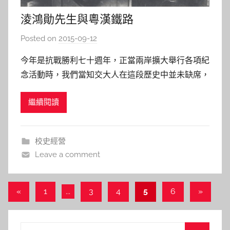
淩鴻勛先生與粵漢鐵路
Posted on
2015-09-12
b
y
今年是抗戰勝利七十週年，正當兩岸擴大舉行各項紀
s
念活動時，我們當知交大人在這段歷史中並未缺席，
h
尤其當年在大後方的開山築路及架設電信、電報通訊
a
繼續閱讀
網等，均充滿了交大人的熱血足跡。其中中外所熟知
s
的粵漢鐵路，係抗戰前期中國對外最重要之運輸要
h
道，在抗戰期間對大後方的運輸補給亦發揮了莫大功
a
校史經營
l
能，而這條鐵路能於戰前順利
Leave a comment
a
l
a
文
Previous
Next
«
1
...
3
4
5
6
»
Posts
Posts
章
導
Search