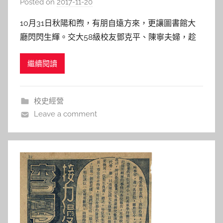
Posted on
2017-11-20
b
y
10月31日秋陽和煦，有朋自遠方來，更讓圖書館大
s
廳閃閃生輝。交大58級校友鄧克平、陳寧夫婦，趁
h
著返鄉探親之際，親自將鄧學長之著作《Applied
a
繼續閱讀
State Estimation and Association》一書與美洲校友
s
會《盍簪四集》暨編輯檔案贈送母校永久典藏，由圖
h
書館林龍德組長代表受贈。 《
a
校史經營
l
Leave a comment
a
l
a