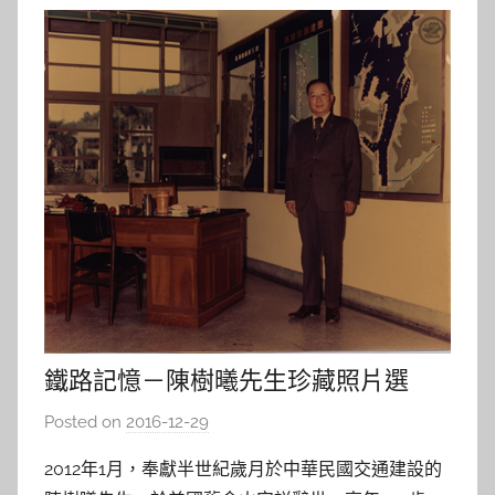
鐵路記憶－陳樹曦先生珍藏照片選
Posted on
2016-12-29
b
y
2012年1月，奉獻半世紀歲月於中華民國交通建設的
s