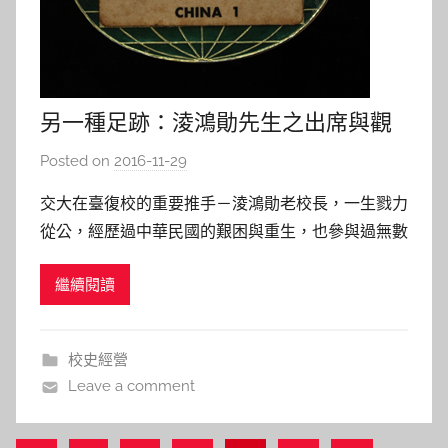
另一種足跡：淩鴻勛先生之出席與觀
禮證
Posted on
2016-11-29
b
y
交大在臺復校的重要推手－淩鴻勛老校長，一生戮力
s
從公，經歷過中華民國的艱困與重生，也參與過無數
h
的重要會議。他所留下的各式出席證，就宛如一個國
a
繼續閱讀
家的時代記憶，也見證著國家如何從風雨飄搖中成長
s
茁壯…。 一、慶祝國民政府還都 革命政府成立紀念典
h
禮參加證，1946（校史典藏號：101-0103-023-
a
校史經營
l
035）
Leave a comment
a
l
a