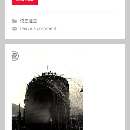
s
論者認為漫畫是滿足市場需求的俗媚文化產物，創作
h
者是為娛樂性與商業利益而生產，而閱聽行為只是滿
a
校史經營
l
足慾望的一種消費行為。這樣
Leave a comment
a
l
a