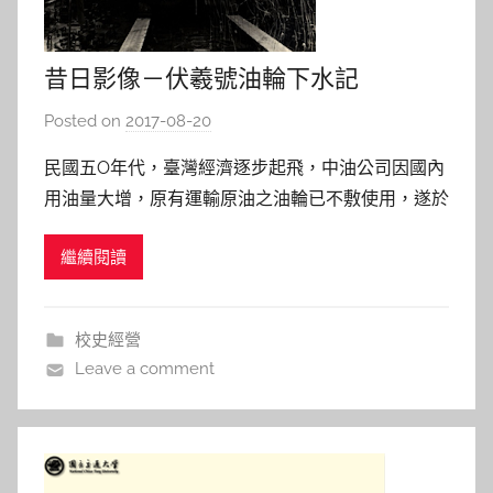
昔日影像－伏羲號油輪下水記
Posted on
2017-08-20
b
y
民國五O年代，臺灣經濟逐步起飛，中油公司因國內
s
用油量大增，原有運輸原油之油輪已不敷使用，遂於
h
民國56年向日本播磨重工業會社訂製九萬噸油輪一
a
繼續閱讀
艘，並由該社與台灣造船公司合作建造。民國57年8
s
月伏羲號油輪於日本相生船塢安龍骨，10月舉行命
h
名下水典禮。伏羲號油輪之完工，使得我國造船工
a
校史經營
l
業，從造三萬六千噸之油輪
Leave a comment
a
l
a