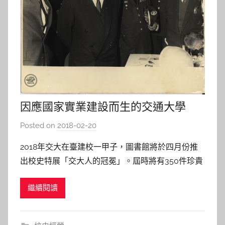
因應國家實業建設而生的交通大學
Posted on
2018-02-20
b
y
2018年交大在臺建校一甲子，圖書館將於四月份推
s
出校史特展「交大人的冠冕」。屆時將有350件珍貴
h
展品與讀者見面，並依交大緣起、抗戰鐵路與交大
a
繼續閱讀
人、交大之在臺建校、中央研究院院士與交大人等主
s
題單元，呈現團結友愛、飲水思源之交大精神。本期
h
電子報，介紹交大如何因國家實業建設而生，並刊出
a