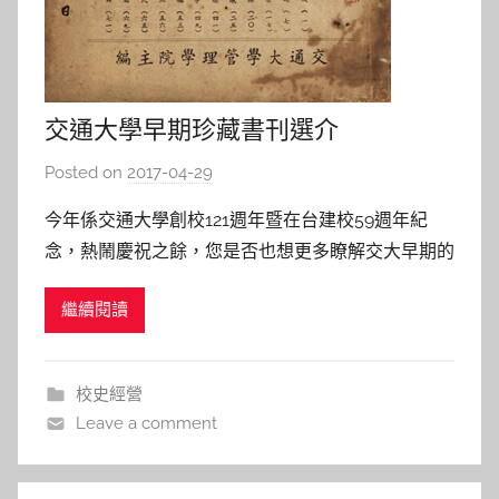
交通大學早期珍藏書刊選介
Posted on
2017-04-29
b
y
今年係交通大學創校121週年暨在台建校59週年紀
s
念，熱鬧慶祝之餘，您是否也想更多瞭解交大早期的
h
歷史，及當年學生的生活呢？本期電子報，特精選
a
繼續閱讀
介紹交大早期珍藏書刊8種，邀您一起向百年前的交
s
大 Say Hello！ 一、南洋公學國文成績 二集 《校長
h
唐蔚芝先生鑒定－南洋公學國文成績 二集》，上海
a
校史經營
l
蘇新
Leave a comment
a
l
a