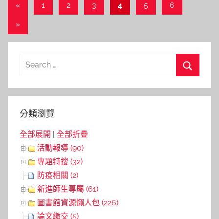
文
Previous
«
1
2
3
4
5
6
Posts
章
Next
»
導
Posts
覽
Search
for:
Search
分類瀏覽
全部展開
|
全部折疊
活動報導 (90)
專題特搜 (32)
防疫相關 (2)
新進師生專屬 (61)
圖書館資源懶人包 (226)
論文繳交 (5)