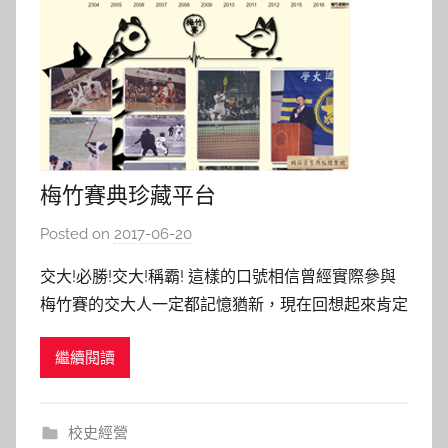
梅竹賽典珍藏平台
Posted on
2017-06-20
b
y
交大!必勝!交大!稱霸! 這樣的口號相信曾經實際參與
s
梅竹賽的交大人一定都記憶猶新，現在回想起來肯定
h
也是熱血沸騰著。 過去，唯有實際參與梅竹賽：無
a
繼續閱讀
論是認真比賽的選手、或是負責加油的火力班與熱情
s
觀賽的群眾，才能有這般同仇敵愾的眾志成城。 現
h
在，透過「梅竹賽典珍藏平台，https://meichu.lib
a
校史經營
l