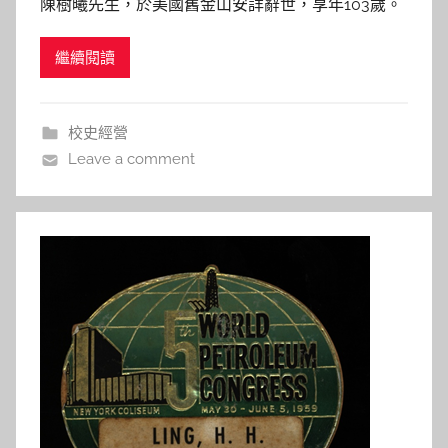
陳樹曦先生，於美國舊金山安詳辭世，享年103歲。
h
喪禮雖極盡低調簡樸，仍擺滿了故舊部屬所送之花
a
繼續閱讀
圈，足見其受到之敬重及愛戴。 2016年，交大雙甲
s
子校慶，陳樹曦先生公子將父親生前珍藏之手稿、照
h
片等文書文物近150件，捐贈母校交大永久典藏，不
a
校史經營
l
但為父親一生珍
Leave a comment
a
l
a