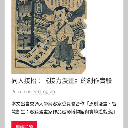
同人接招：《接力漫畫》的創作實驗
Posted on
2017-09-20
b
y
本文出自交通大學與客家委員會合作「原創漫畫．智
s
慧創生：客籍漫畫家作品虛擬博物館與實境遊戲應用
h
計畫」專書《漫．話三傑》。漫畫作為一種繪畫類
a
繼續閱讀
型，卻因其通俗性而鮮少被歸類為藝術。某些藝術評