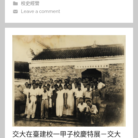
校史經營
l
Leave a comment
a
l
a
交大在臺建校一甲子校慶特展－交大