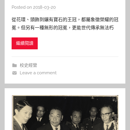
人的冠冕
Posted on
2018-03-20
b
y
從花環、頭飾到鑲有寶石的王冠，都屬象徵榮耀的冠
s
冕。但另有一種無形的冠冕，更能世代傳承無法朽
h
壞，例如交大人特有的團結友愛與飲水思源之精神。
a
繼續閱讀
交大在臺建校一甲子校慶特展－交大人的冠冕，我們
s
以七大主題300餘件珍貴文物與史料，呈現交大人愛
h
國愛校之情操，及在臺復校之篳路藍縷，願此種精神
a
校史經營
l
冠冕為社會所羨並學習。以
Leave a comment
a
l
a