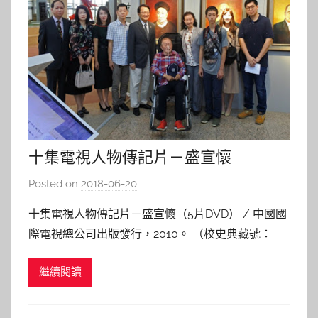
十集電視人物傳記片－盛宣懷
Posted on
2018-06-20
b
y
十集電視人物傳記片－盛宣懷（5片DVD） / 中國國
s
際電視總公司出版發行，2010。 （校史典藏號：
h
305-0811-0010） 盛宣懷(1844-1916)，為晚清著名
a
繼續閱讀
實業家，交大前身「南洋公學」創辦人。1870-1910
s
推動航運、鐵路、電報、礦冶等實業，1896年創立
h
南洋公學於上海，有「交大之父
a