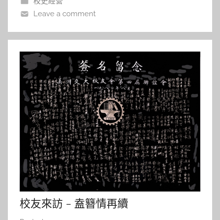
校史經營
l
數件展品讓讀者先睹為快
Leave a comment
a
l
a
校友來訪 – 盍簪情再續