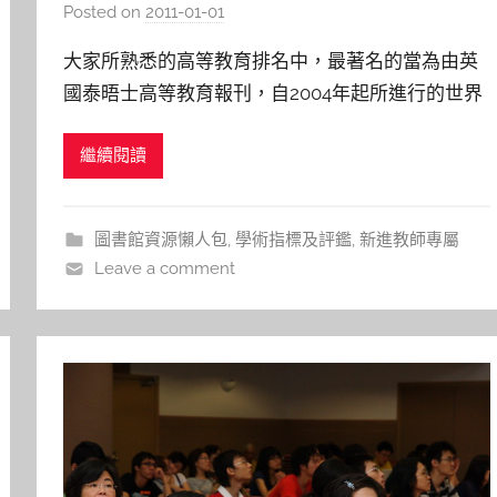
育-QS世界大學排名
Posted on
2011-01-01
b
y
大家所熟悉的高等教育排名中，最著名的當為由英
s
國泰晤士高等教育報刊，自2004年起所進行的世界
h
大學排名，此排名與QS高等教育調查機構合作，為
a
繼續閱讀
全球最具權威性之大學排行，臺灣行政院五年五百
s
h
億頂尖計畫的目標之一，正是期望在五年內，至少
a
使國內有一所大學進入該份排名的前100大。 過去
圖書館資源懶人包
,
學術指標及評鑑
,
新進教師專屬
l
QS進行世界大學排名所使用
Leave a comment
a
l
a