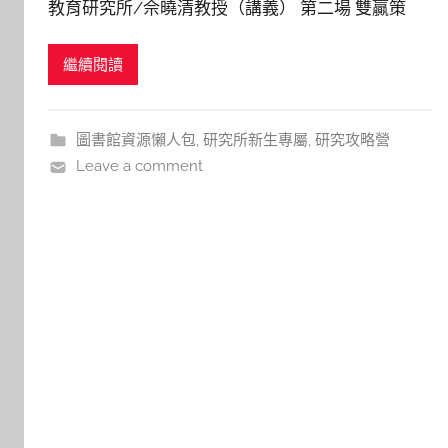
教育研究所/佘曉清教授（講義） 第二場 雙贏策
h
略：如何擷取核心概念與掌握趨勢 電子工程系/荊
a
繼續閱讀
鳳德教授（講義） 第三場 理論與實作對於未來就業
s
h
的相關性 電機控制研究所/陳科宏教授（講義 ） 活
a
動照片： 科學研究與論文發表 教育研究所 雙贏策
圖書館資源懶人包
,
研究所新生專屬
,
研究攻略營
l
略：
Leave a comment
a
l
a