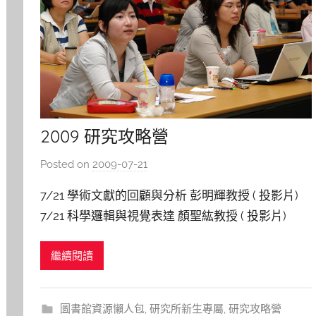
2009 研究攻略營
Posted on
2009-07-21
b
y
7/21 學術文獻的回顧與分析 彭明輝教授 ( 投影片)
s
7/21 科學邏輯與視覺表達 顏聖紘教授 ( 投影片)
h
7/22 學術寫作入門 林一平院長 ( 投影片) 7/22 英文
a
繼續閱讀
學術論文寫作常犯的錯誤 陳沛潔 ( 投影片) 8/25 期
s
h
刊論文閱讀技巧 陳昭秀教授 ( 投影片) 期刊論文閱讀
a
技巧 科學
圖書館資源懶人包
,
研究所新生專屬
,
研究攻略營
l