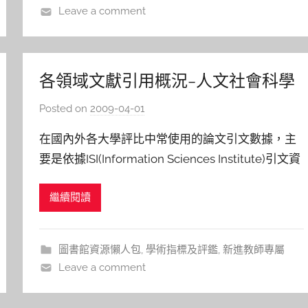
Leave a comment
a
l
a
各領域文獻引用概況–人文社會科學
領域
Posted on
2009-04-01
b
y
在國內外各大學評比中常使用的論文引文數據，主
s
要是依據ISI(Information Sciences Institute)引文資
h
料庫所提供的引用資訊，ISI資料庫所收錄的期刊以
a
繼續閱讀
英文為主，也包含許多歐洲國家語言的期刊論文，
s
h
但數量不多，且只有少數學門有收錄其他語言的期
a
刊論文。ISI所收錄的人文社會期刊引
圖書館資源懶人包
,
學術指標及評鑑
,
新進教師專屬
l
Leave a comment
a
l
a