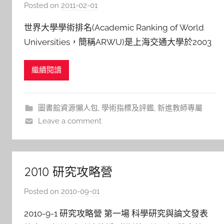
學-世界大學學術排名
Posted on
2011-02-01
b
y
世界大學學術排名(Academic Ranking of World
s
Universities，簡稱ARWU)是上海交通大學於2003
h
年起開始執行的研究計畫，主導機關為上海交大世
a
繼續閱讀
界一流大學研究中心與高等教育研究所，原始研究
s
h
目的是希望瞭解中國大學與世界知名大學間科研成
a
果的差異，之後被普遍接受為評比世界
圖書館資源懶人包
,
學術指標及評鑑
,
新進教師專屬
l
Leave a comment
a
l
a
2010 研究攻略營
Posted on
2010-09-01
b
y
2010-9-1 研究攻略營 第一場 科學研究與論文發表
s