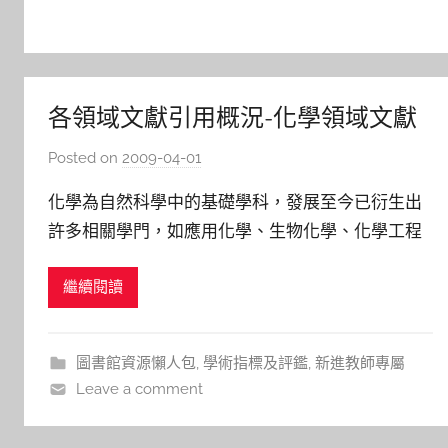
各領域文獻引用概況-化學領域文獻
引用情形
Posted on
2009-04-01
b
y
化學為自然科學中的基礎學科，發展至今已衍生出
s
許多相關學門，如應用化學、生物化學、化學工程
h
等，包含許多生命科學與應用科學的相關學問，許
a
繼續閱讀
多最新理論研究與實驗結果發表在於學術期刊論文
s
h
之中，對於學術期刊的引用非常頻繁，但除了期刊
a
文獻也常發表與引用會議文獻及圖書資料。 化學領
圖書館資源懶人包
,
學術指標及評鑑
,
新進教師專屬
l
域是基礎科學中發展相當久遠的一門學
Leave a comment
a
l
a