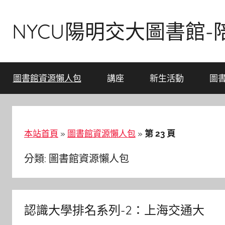
Skip
to
NYCU陽明交大圖書館
content
圖書館資源懶人包
講座
新生活動
圖
本站首頁
»
圖書館資源懶人包
»
第 23 頁
分類:
圖書館資源懶人包
認識大學排名系列-2：上海交通大