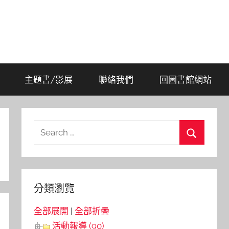
主題書/影展
聯絡我們
回圖書館網站
Search
for:
Search
分類瀏覽
全部展開
|
全部折疊
活動報導 (90)