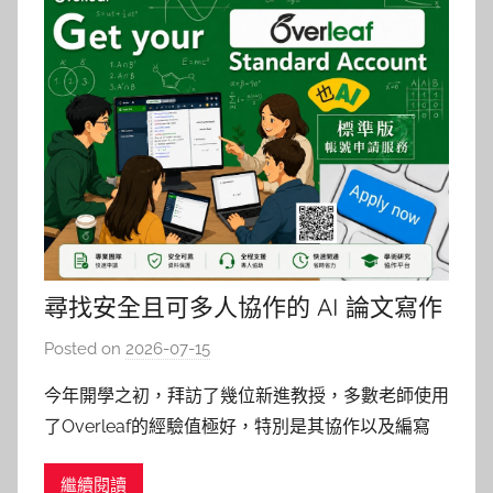
尋找安全且可多人協作的 AI 論文寫作
環境？Overleaf AI 與 Grammarly 應
Posted on
2026-07-15
b
用介紹（附NYCU Overleaf標準版申
y
今年開學之初，拜訪了幾位新進教授，多數老師使用
請表單）
湯
了Overleaf的經驗值極好，特別是其協作以及編寫
春
LaTex的功能，其中一位教授提及學生時代跟著老師
枝
繼續閱讀
的帳號協作，擔任教師後得知申請訊息時自己幸好立