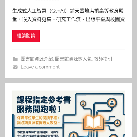
y
生成式人工智慧（GenAI）鋪天蓋地席捲高等教育殿
巴
堂，嵌入資料蒐集、研究工作流、出版平臺與校園資
詠
訊環境，大學教師正面臨「再專業化」
淳
繼續閱讀
（Reprofessionalisation）的挑戰。我們擔憂學生作
業是否由 AI 代寫，為了可能的虛構幻覺而必須逐筆
核對參考文獻，誠信危機考驗互信，其中更關心學習
圖書館資源介紹
,
圖書館資源懶人包
,
教師指引
歷程是
Leave a comment