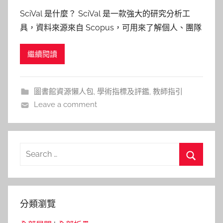
y
SciVal 是什麼？ SciVal 是一款強大的研究分析工
c
具，資料來源來自 Scopus，可用來了解個人、團隊
h
或機構的研究表現，Field-Weighted Citation
h
繼續閱讀
Impact（以下簡稱FWCI值）就是其中的重要指標！
e
研究影響力評估過程，圖片來源https://app.napkin.
r
圖書館資源懶人包
,
學術指標及評鑑
,
教師指引
Leave a comment
Search
for:
Search
分類瀏覽