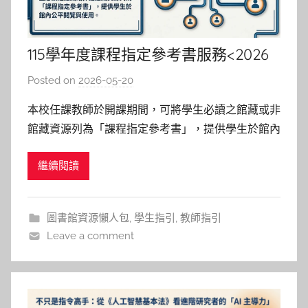
115學年度課程指定參考書服務<2026
年版>
Posted on
2026-05-20
b
y
本校任課教師於開課期間，可將學生必讀之館藏或非
湯
館藏資源列為「課程指定參考書」，提供學生於館內
春
公平閱覽與使用。 如何申請(How to Apply)： 1️⃣館
枝
繼續閱讀
藏整合查詢系統（ Library Search） 2️⃣填寫線上申
請表單（Application Form) 館員接力(Libr
圖書館資源懶人包
,
學生指引
,
教師指引
Leave a comment