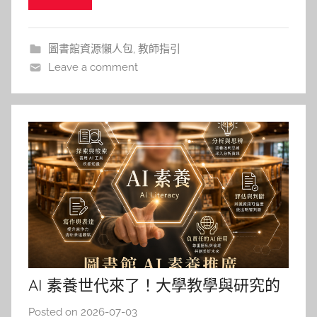
馬申請了帳號，後來聽說很快名額就沒了。爬了幾篇
相關文獻，這些好用的功能背後AI已悄然進駐。 截
圖書館資源懶人包
,
教師指引
至 2026
Leave a comment
AI 素養世代來了！大學教學與研究的
華麗轉身術
Posted on
2026-07-03
b