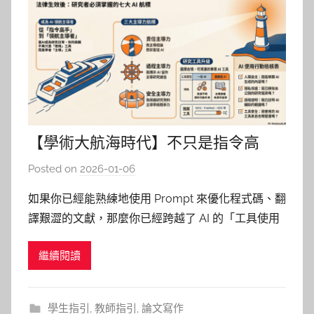
【學術大航海時代】不只是指令高
手：從《人工智慧基本法》看進階研
Posted on
2026-01-06
b
究者的「AI 主導力」
y
如果你已經能熟練地使用 Prompt 來優化程式碼、翻
巴
譯艱澀的文獻，那麼你已經跨越了 AI 的「工具使用
詠
期」。但隨著我們與 AI 的協作越來越深，下一個階
淳
繼續閱讀
段的挑戰也隨之而來：當 AI 輔助成為研究常態，我
們如何確保自己不只是在「用工具」，而是在「主導
工具」？ 就在 2025 年底，臺灣正式三讀通過了
學生指引
,
教師指引
,
論文寫作