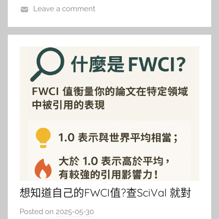
Leave a comment
想知道自己的FWCI值?查SciVal 就對
了。
Posted on
2025-05-30
b