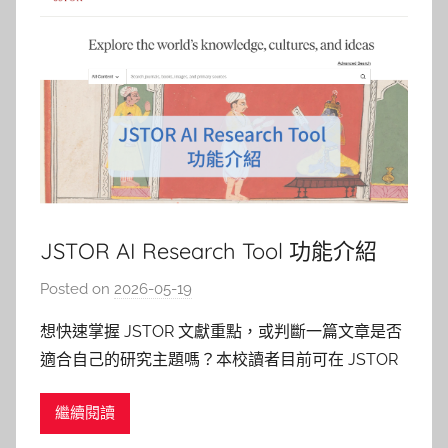
JSTOR AI Research Tool 功能介紹
Posted on
2026-05-19
b
y
想快速掌握 JSTOR 文獻重點，或判斷一篇文章是否
巴
適合自己的研究主題嗎？本校讀者目前可在 JSTOR
詠
支援的期刊文章、書籍章節與研究報告頁面中使用
淳
繼續閱讀
AI Research Tool，透過 AI 輔助進行文本理解、內
容探索與提問。此功能目前仍為 beta 測試版，