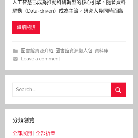
人工智慧已成為推動科研轉型的核心引擎。隨著資料
巴
驅動（Data-driven）成為主流，研究人員同時面臨
詠
兩大挑戰：海量文獻的持續增長，以及實驗可重複性
淳
繼續閱讀
的嚴格要求。AI 的分析能力再強大，若底層數據無
法被精準重現，結論的可信度則難以建立。 JoVE 透
過以下三項 AI 功能，將文獻閱讀、實驗操作與教學
圖書館資源介紹
,
圖書館資源懶人包
,
資料庫
準
Leave a comment
Search
for:
Search
分類瀏覽
全部展開
|
全部折疊