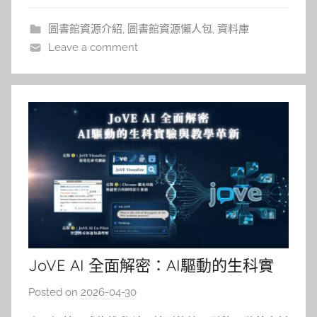
JSTOR 仍會持續更新與調整功能。
圖書館資源介紹
,
圖書館資源懶人包
,
資料庫
Leave a comment
JoVE AI 全面解密：AI驅動的生科實
驗與教學革新
Posted on
2026-04-30
b
y