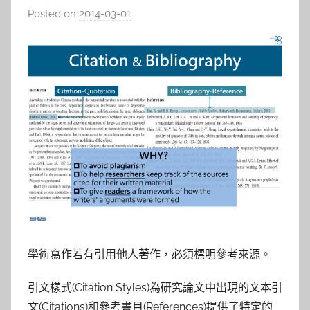
Posted on
2014-03-01
b
y
s
h
a
s
h
a
l
a
l
a
學術寫作若有引用他人著作，必須標明參考來源。
引文樣式(Citation Styles)為研究論文中出現的文本引
文(Citations)和參考書目(References)提供了特定的