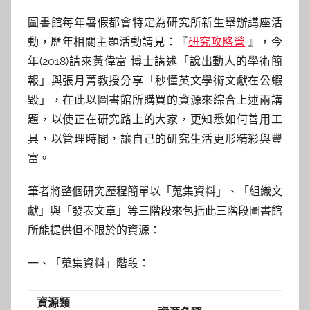
y
圖書館每年暑假都會特定為研究所新生舉辦講座活
s
動，歷年相關主題活動請見：『
研究攻略營
』，今
h
年(2018)請來黃偉富 博士講述「說出動人的學術簡
a
報」與張月菁教授分享「秒懂英文學術文獻在公蝦
s
毀」，在此以圖書館所購買的資源來綜合上述兩講
h
題，以使正在研究路上的大家，更知悉如何善用工
a
l
具，以管理時間，讓自己的研究生活更形精彩與豐
a
富。
l
筆者將整個研究歷程簡單以「蒐集資料」、「組織文
a
獻」與「發表文章」等三階段來包括此三階段圖書館
所能提供但不限於的資源：
一、「蒐集資料」階段：
資源類