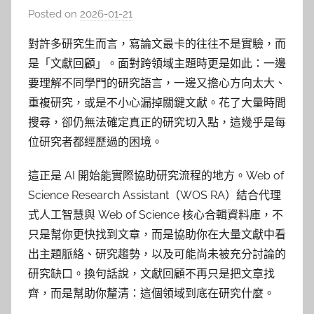
Posted on
2026-01-21
b
y
對許多研究生而言，寫論文最卡的往往不是實驗，而
巴
是「文獻回顧」。面對跨領域主題時更是如此：一邊
詠
要理解不同學門的研究語言，一邊又擔心方向太大、
淳
重複研究，或是不小心漏掉關鍵文獻。花了大量時間
搜尋，卻仍無法確定真正的研究切入點，這幾乎是每
位研究者都經歷過的困境。
這正是 AI 開始能實際協助研究流程的地方。Web of
Science Research Assistant（WOS RA）結合代理
式人工智慧與 Web of Science 核心合輯資料庫，不
只是幫你更快找到文章，而是協助你在大量文獻中看
出主題脈絡、研究趨勢，以及可能尚未被充分討論的
研究缺口。換句話說，文獻回顧不再只是把文章找
齊，而是幫助你釐清：這個領域到底在研究什麼。