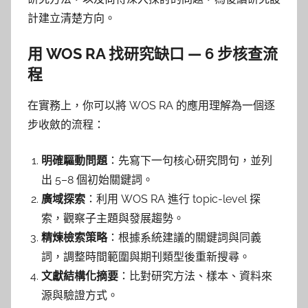
計建立清楚方向。
用 WOS RA 找研究缺口 — 6 步核查流
程
在實務上，你可以將 WOS RA 的應用理解為一個逐
步收斂的流程：
明確驅動問題
：先寫下一句核心研究問句，並列
出 5–8 個初始關鍵詞。
廣域探索
：利用 WOS RA 進行 topic-level 探
索，觀察子主題與發展趨勢。
精煉檢索策略
：根據系統建議的關鍵詞與同義
詞，調整時間範圍與期刊類型後重新搜尋。
文獻結構化摘要
：比對研究方法、樣本、資料來
源與驗證方式。