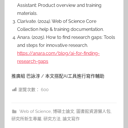
Assistant: Product overview and training
materials.
Clarivate. (2024). Web of Science Core
Collection help & training documentation.
Anara. (2025). How to find research gaps: Tools
and steps for innovative research.
https://anara.com/blog/ai-for-finding-
research-gaps
推廣組 巴詠淳 / 本文搭配AI工具進行寫作輔助
瀏覽次數：
600
Web of Science
,
博碩士論文
,
圖書館資源懶人包
,
研究所新生專屬
,
研究方法
,
論文寫作