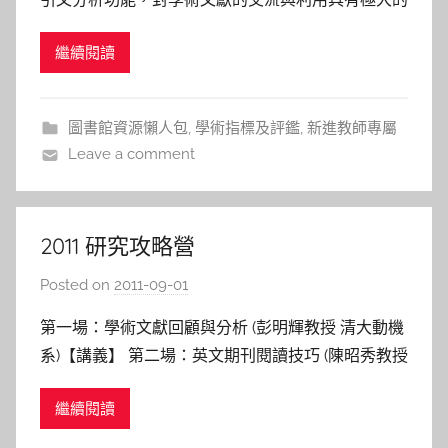
h
助益，WOS所提供的引用文獻分析資料庫可幫助學
a
繼續閱讀
術文獻搜尋與了解學術研究發展及趨勢，國內鑒於引
s
文分析對學術研究具有良好的貢獻，希望開發建置一
h
個收錄中文學術資料為主的，與Web of Scienc
a
圖書館資源懶人包
,
學術指標及評鑑
,
新進教師專屬
l
Leave a comment
a
l
a
2011 研究攻略營
Posted on
2011-09-01
b
y
第一場：學術文獻回顧與分析 (彭明輝教授 清大動機
s
系)【講義】 第二場：英文期刊閱讀技巧 (陳昭秀教授
h
交大教育所)【講義】 第三場：輕鬆提升英文寫作能
a
繼續閱讀
力 (吳思葦老師 交大語言中心)【講義】 【活動照
s
片】 學術文獻回顧與分析 英文期刊閱讀技巧 輕鬆提
h