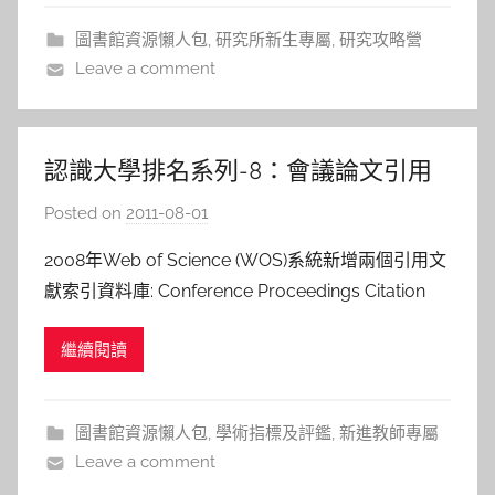
升英文寫作能力
a
圖書館資源懶人包
,
研究所新生專屬
,
研究攻略營
l
Leave a comment
a
l
a
認識大學排名系列-8：會議論文引用
索引資料庫-以電腦科學領域為例
Posted on
2011-08-01
b
y
2008年Web of Science (WOS)系統新增兩個引用文
s
獻索引資料庫: Conference Proceedings Citation
h
Index- Science (CPCI-S)以及Conference
a
繼續閱讀
Proceedings Citation Index- Social Scien
s
h
a
圖書館資源懶人包
,
學術指標及評鑑
,
新進教師專屬
l
Leave a comment
a