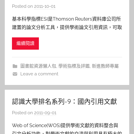
Essential Science Indicators(ESI)
Posted on
2011-10-01
b
y
基本科學指標ESI是Thomson Reuters資料庫公司所
s
建置的論文分析工具，提供學術論文引用資訊，可取
h
得學術文獻的引用排名等相關數據，是進行學術文獻
a
繼續閱讀
評量的重要工具，主要內容為論文數、被引用數與平
s
均被引次數等資料，使用者可透過ESI了解Web of
h
Science(WOS)資料庫中的文獻被引用情
a
圖書館資源懶人包
,
學術指標及評鑑
,
新進教師專屬
l
Leave a comment
a
l
a
認識大學排名系列-9：國內引用文獻
分析資料庫
Posted on
2011-09-01
b
y
Web of Science(WOS)提供學術文獻的資料整合與
s
引文分析功能，對學術文獻的交流與利用具有極大的