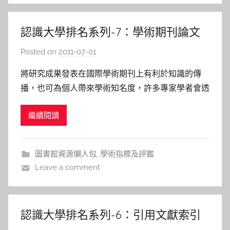
l
a
認識大學排名系列-7：學術期刊論文
投稿-選擇投稿期刊
Posted on
2011-07-01
b
y
將研究成果發表在國際學術期刊上有利於知識的傳
s
播，也可為個人帶來學術知名度，許多專家學者會透
h
過發表學術期刊論文將研究成果呈現出來，國內不少
a
繼續閱讀
學校藉由期刊論文統計數據評估教職員的學術貢獻，
s
學術排名多以學術論文做為評量依據，學術期刊是取
h
得重要學術論文的必備管道，也是學者專家貢獻知識
a
圖書館資源懶人包
,
學術指標及評鑑
l
的重要媒介，將研究成果寫成
Leave a comment
a
l
a
認識大學排名系列-6：引用文獻索引