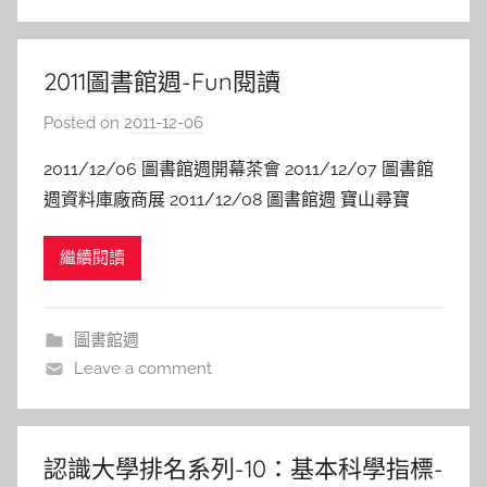
l
a
2011圖書館週-Fun閱讀
Posted on
2011-12-06
b
y
2011/12/06 圖書館週開幕茶會 2011/12/07 圖書館
s
週資料庫廠商展 2011/12/08 圖書館週 寶山尋寶
h
a
繼續閱讀
s
h
a
圖書館週
l
Leave a comment
a
l
a
認識大學排名系列-10：基本科學指標-