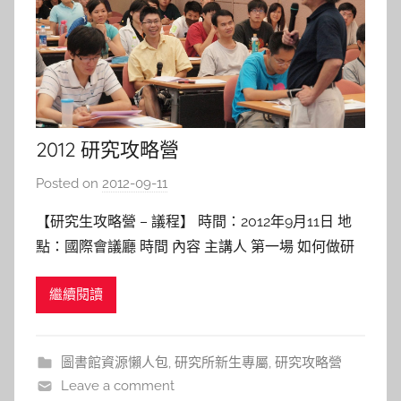
2012 研究攻略營
Posted on
2012-09-11
b
y
【研究生攻略營 – 議程】 時間：2012年9月11日 地
s
點：國際會議廳 時間 內容 主講人 第一場 如何做研
h
究與寫論文 講義 蔡文祥 教授 交通大學資工系 第二
a
繼續閱讀
場 搜尋自己的研究風格 講義 孫春在 教授 交通大學
s
資工系兼教育所 第三場 輕鬆提升英文寫作能力 講義
h
吳思葦 老師 交通大學語言教學與研
a
圖書館資源懶人包
,
研究所新生專屬
,
研究攻略營
l
Leave a comment
a