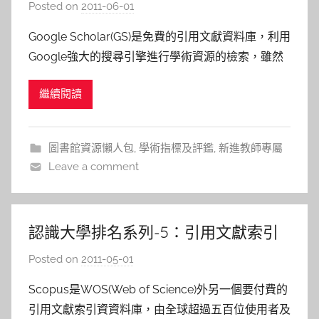
資料庫-Google Scholar
Posted on
2011-06-01
b
y
Google Scholar(GS)是免費的引用文獻資料庫，利用
s
Google強大的搜尋引擎進行學術資源的檢索，雖然
h
GS是免費使用的工具，但檢索到的資源並非全都是
a
繼續閱讀
免費資源，屬於付費資料庫內的文獻內容只能在購買
s
者的區域網路內才能使用，通常購買付費資料庫由各
h
大學圖書館或研究機構所負責，只要所屬大學或研究
a
圖書館資源懶人包
,
學術指標及評鑑
,
新進教師專屬
l
單
Leave a comment
a
l
a
認識大學排名系列-5：引用文獻索引
資料庫Scopus
Posted on
2011-05-01
b
y
Scopus是WOS(Web of Science)外另一個要付費的
s
引用文獻索引資資料庫，由全球超過五百位使用者及
h