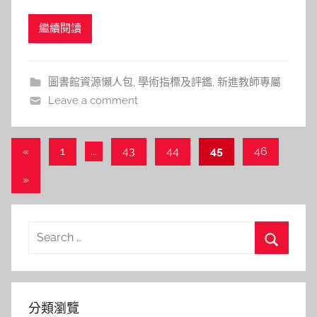
圖書館館員共同設計發展而成，屬於Elsevier公司擁
a
繼續閱讀
有，所收錄資料與WOS雖有重複但並不一致，WOS
s
所收錄之期刊皆為同儕審查過之專業學術期刊，
h
Scopus收錄包含未經同儕審查的商業期刊
a
圖書館資源懶人包
,
學術指標及評鑑
,
新進教師專屬
l
Leave a comment
a
l
a
文
Previous
«
1
...
43
44
45
46
Posts
章
Next
»
導
Posts
覽
Search
for:
Search
分類瀏覽