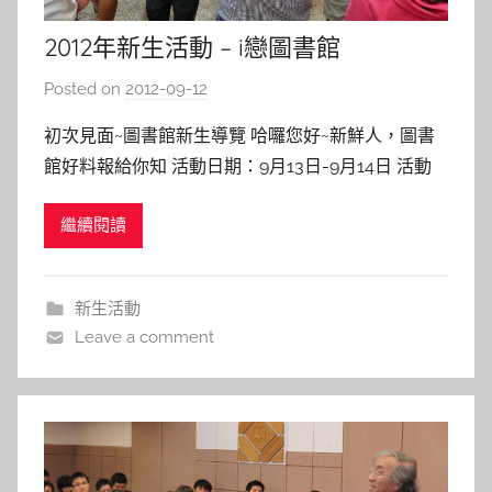
2012年新生活動 – i戀圖書館
Posted on
2012-09-12
b
y
初次見面~圖書館新生導覽 哈囉您好~新鮮人，圖書
s
館好料報給你知 活動日期：9月13日-9月14日 活動
h
地點：圖書館 相識~ I戀圖書館 新生們千萬別錯失良
a
繼續閱讀
機！凡填寫活動單就有機會拿得超商禮券 活動日
s
期：9月17日(一)-10月12日(五) 活動繳交：圖書館Ask
h
me櫃台 相知~2012大學新鮮人百
a
新生活動
l
Leave a comment
a
l
a