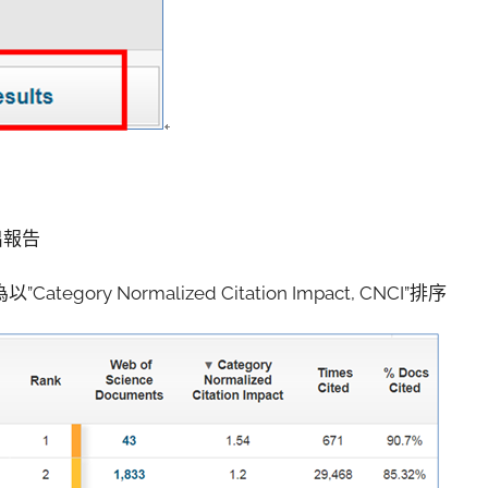
產出報告
gory Normalized Citation Impact, CNCI”排序