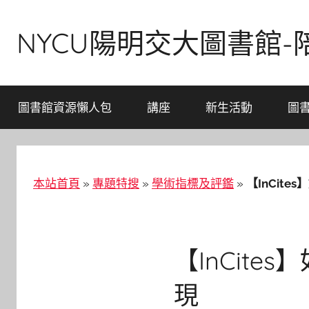
Skip
to
NYCU陽明交大圖書館
content
圖書館資源懶人包
講座
新生活動
圖
本站首頁
»
專題特搜
»
學術指標及評鑑
»
【InCite
【InCite
現