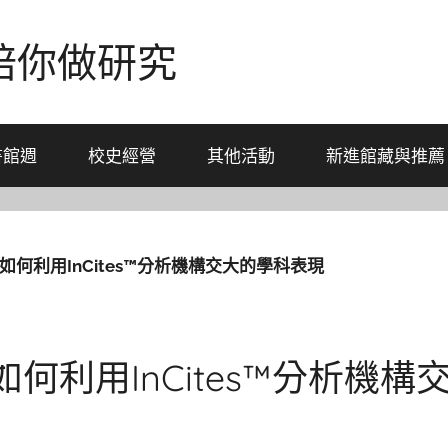
-陪你做研究
書館週
校史經營
其他活動
新進館藏與推薦
s】如何利用InCites™分析機構交大的學科表現
s】如何利用InCites™分析機