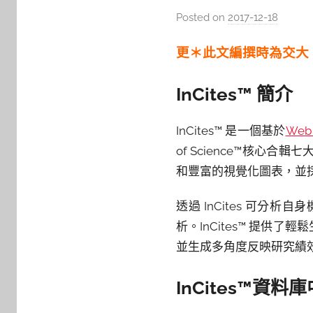
Posted on
2017-12-18
b
y
更＊此文編撰時為交大，
s
h
InCites™ 簡介
a
s
h
InCites™ 是一個基於
Web
a
of Science™核心
l
和豐富的視覺化圖表，並
a
l
透過 InCites 可
a
析。InCites™ 提
並生成多角度反映研究績
InCites™
資料庫