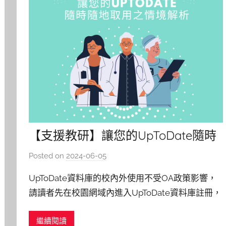
【支援教研】讓您的UpToDate隨時
隨地取用之情境解析
Posted on
2024-06-05
b
y
UpToDate資料庫的校內外使用不受OA政策影響，
c
請讀者先在校園網域內進入UpToDate資料庫註冊，
h
之後下載APP，便可隨時隨地取用UpToDate資訊，
h
繼續閱讀
作法如下： 註冊完UpToDate Anywhere帳號後, 此
e