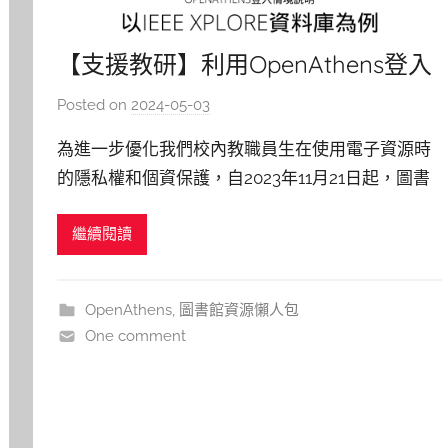
【支援教研】利用OpenAthens登入
IEEE Xplore之情境解析
Posted on
2024-05-03
b
y
為進一步優化我們校內教職員生在使用電子資源時
c
的隱私權和個資保護，自2023年11月21日起，圖書
h
館引進OpenAthens電子資源認證服務。 因此，當
h
繼續閱讀
使用電子資源時，您將有兩種不同的操作路徑可供
e
r
選擇，只需選擇其中一種進行認證，即可輕鬆登入
並使用；每次登入後，您將能夠在未關閉視窗或清
OpenAthens
,
圖書館資源懶人包
除瀏覽歷史的情況下
One comment