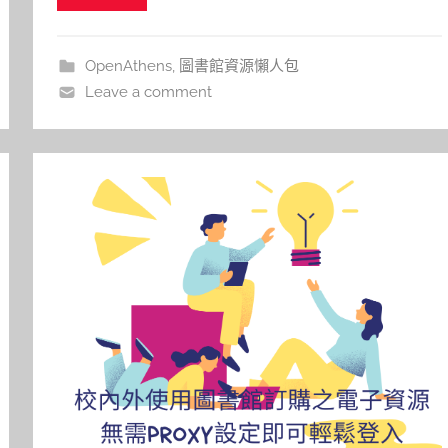
r
帳號可使用於校外連線以及APP登入使用，以下圖
示APP之登入： 請注意，UpT
OpenAthens
,
圖書館資源懶人包
Leave a comment