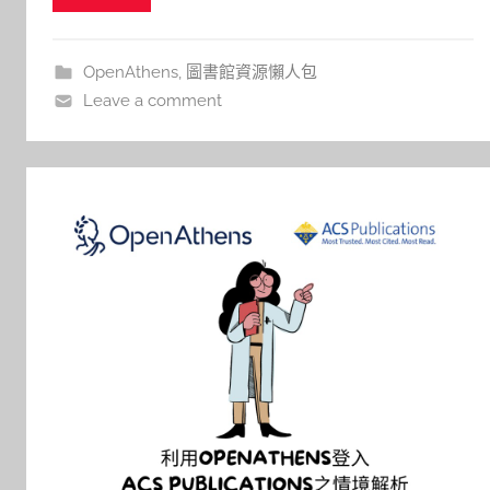
r
選擇，只需選擇其中一種進行認證，即可輕鬆登入
並使用；每次登入後，您將能夠在未關閉視窗或清
OpenAthens
,
圖書館資源懶人包
除瀏覽歷史的情況下
Leave a comment