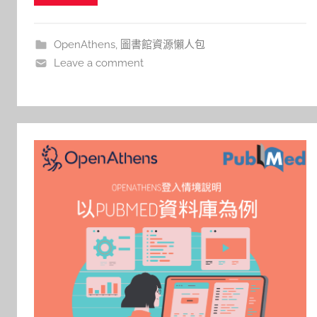
r
OpenAthens
,
圖書館資源懶人包
Leave a comment