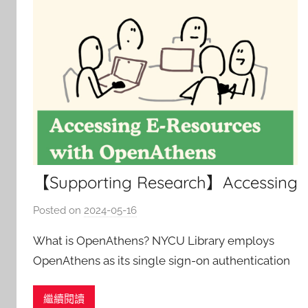
【Supporting Research】Accessing
E-Resources with OpenAthens
Posted on
2024-05-16
b
y
What is OpenAthens? NYCU Library employs
c
OpenAthens as its single sign-on authentication
h
service, facilitating seamless access to
h
繼續閱讀
subscription-based e
e