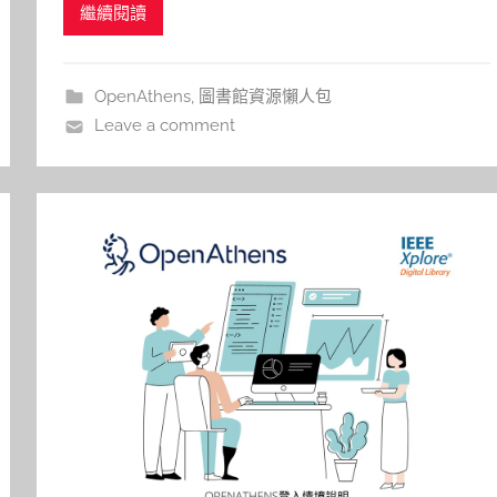
繼續閱讀
步 確認 透過學校機構進入資料庫平台 點選 瀏覽
e
r
PDF 即可順利取得全文 文/ 推廣組 何佳欣
OpenAthens
,
圖書館資源懶人包
Leave a comment