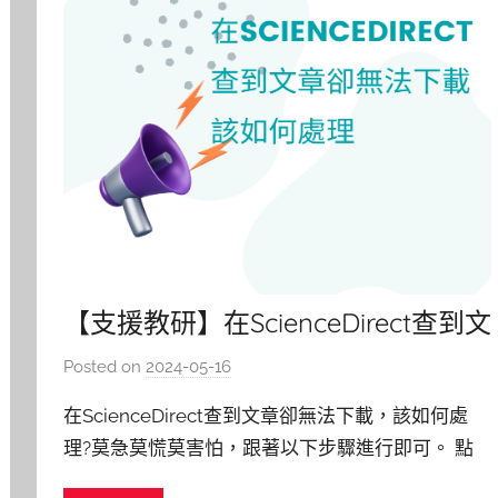
【支援教研】在ScienceDirect查到文
章卻無法下載，該如何處理?
Posted on
2024-05-16
b
y
在ScienceDirect查到文章卻無法下載，該如何處
c
理?莫急莫慌莫害怕，跟著以下步驟進行即可。 點
h
選 從機構進入 輸入 學校名稱，選取之並繼續下一
h