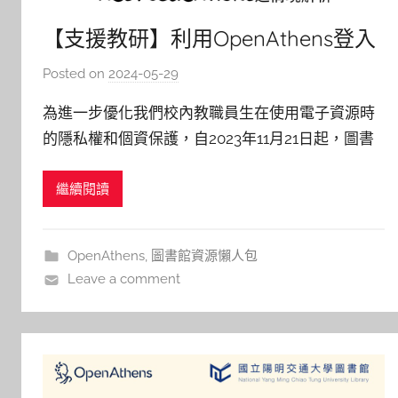
【支援教研】利用OpenAthens登入
ACS Publications之情境解析
Posted on
2024-05-29
b
y
為進一步優化我們校內教職員生在使用電子資源時
c
的隱私權和個資保護，自2023年11月21日起，圖書
h
館引進OpenAthens電子資源認證服務。 因此，當
h
繼續閱讀
使用電子資源時，您將有兩種不同的操作路徑可供
e
r
選擇，只需選擇其中一種進行認證，即可輕鬆登入
並使用；每次登入後，您將能夠在未關閉視窗或清
OpenAthens
,
圖書館資源懶人包
除瀏覽歷史的情況下
Leave a comment