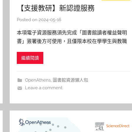
【支援教研】新認證服務
OpenAthens：教職員生於校內外使
Posted on
2024-05-16
b
用圖書館電子資源，無需PROXY設
y
本項電子資源服務須先完成「圖書館讀者權益聲明
c
定即可輕鬆登入
書」簽署後方可使用，且僅限本校在學學生與教職
h
員工。礙於資料庫授權合約限制，下列身分之讀者
h
繼續閱讀
無法使用本校電子資源（詳情請參閱「借閱紀錄與
e
r
權限」）：企業會員、交換借書證之他校讀者、校
友、年費會員或捐款證持有者，以及選讀生與學分
OpenAthens
,
圖書館資源懶人包
班學生。 為進一步強化校內教職員生使
Leave a comment