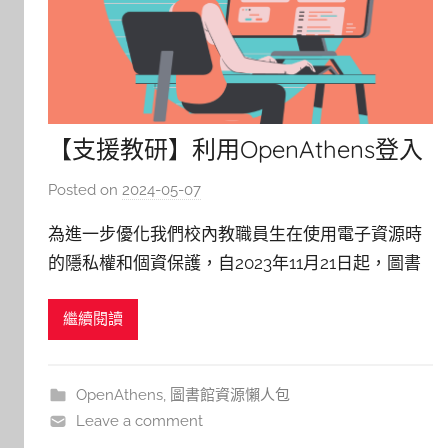
【支援教研】利用OpenAthens登入
PubMed之情境解析
Posted on
2024-05-07
b
y
為進一步優化我們校內教職員生在使用電子資源時
c
的隱私權和個資保護，自2023年11月21日起，圖書
h
館引進OpenAthens電子資源認證服務。 因此，無
h
繼續閱讀
論在校內外，使用電子資源時，您都需要登入個人
e
r
帳密；每次登入後，您將能夠在未關閉視窗或清除
瀏覽歷史的情況下持續探索圖書館訂購的各種電子
OpenAthens
,
圖書館資源懶人包
資源，並保持登入狀
Leave a comment