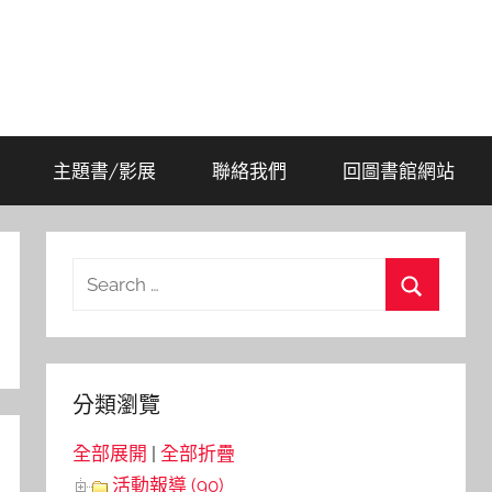
主題書/影展
聯絡我們
回圖書館網站
Search
for:
Search
分類瀏覽
全部展開
|
全部折疊
活動報導 (90)