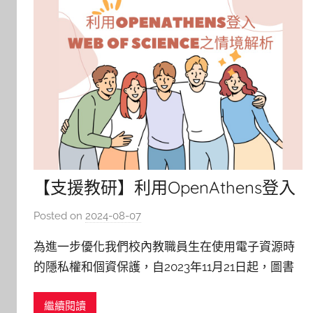
【支援教研】利用OpenAthens登入
Web of Science之情境解析
Posted on
2024-08-07
b
y
為進一步優化我們校內教職員生在使用電子資源時
c
的隱私權和個資保護，自2023年11月21日起，圖書
h
館引進OpenAthens電子資源認證服務。 因此，當
h
繼續閱讀
使用電子資源時，您將有兩種不同的操作路徑可供
e