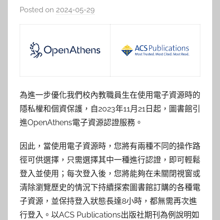
Posted on
2024-05-29
b
y
c
h
h
e
r
為進一步優化我們校內教職員生在使用電子資源時的
隱私權和個資保護，自2023年11月21日起，圖書館引
進OpenAthens電子資源認證服務。
因此，當使用電子資源時，您將有兩種不同的操作路
徑可供選擇，只需選擇其中一種進行認證，即可輕鬆
登入並使用；每次登入後，您將能夠在未關閉視窗或
清除瀏覽歷史的情況下持續探索圖書館訂購的各種電
子資源，並保持登入狀態長達8小時，都無需再次進
行登入。以ACS Publications出版社期刊為例說明如