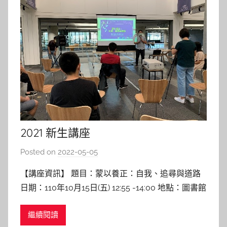
2021 新生講座
Posted on
2022-05-05
b
y
【講座資訊】 題目：蒙以養正：自我、追尋與道路
林
日期：110年10月15日(五) 12:55 -14:00 地點：圖書館
玉
6F 講者：安勤之老師 【講座紀實】 一開始會想邀請
繼續閱讀
百川學士學位學程安勤之老師(以下簡稱安老師)來和