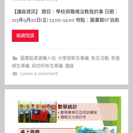
y
【講座資訊】 題目：學校與職場沒教我的事 日期：
c
113年9月20日(五) 13:00-14:00 地點：圖書館6F自助
h
咖啡區 講者：劉育綸 助理教授 陽明交通大學資工系
h
繼續閱讀
【講座紀實】 劉老師的經歷與反思 劉老師分享其豐
e
富經驗，涵蓋從大學生活、職場挑戰到國際發表與知
r
名企業實習。老師強調發現自己真正感興
圖書館資源懶人包
,
大學部新生專屬
,
新生活動
,
新進
師生專屬
,
研究所新生專屬
,
講座
Leave a comment