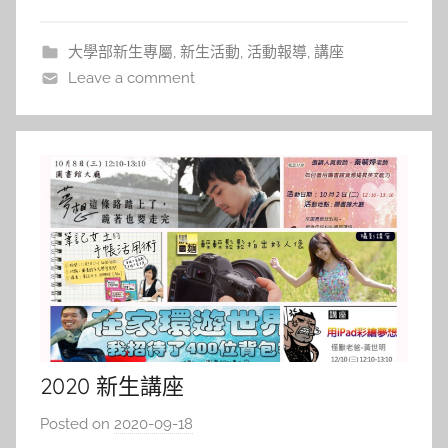
新生們有此方向講題的初衷，是因為希冀可藉此讓新
生們知道自己到底為何而學?為何而受
大學部新生專屬
,
新生活動
,
活動報導
,
講座
Leave a comment
2020 新生講座
Posted on
2020-09-18
b