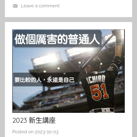
Leave a comment
2023 新生講座
Posted on
2023-10-03
b