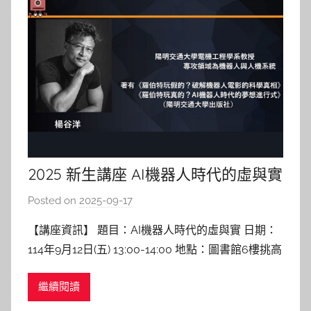
2025 新生講座 AI機器人時代的虛與實
Posted on
2025-09-17
b
y
【講座資訊】 題目：AI機器人時代的虛與實 日期：
c
114年9月12日(五) 13:00-14:00 地點：圖書館6樓挑高
h
中庭區 講者：楊谷洋 教授 陽明交通大學電控系 【講
h
繼續閱讀
座紀實】 機器人科技與人性的界線 這場講座一開始
e
現場即充滿驚喜。楊老師帶來全世界最療癒的
r