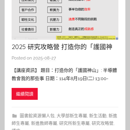
2025 研究攻略營 打造你的「護國神
山」: 半導體教會我的那些事
Posted on
2025-08-27
b
y
【講座資訊】 題目：打造你的「護國神山」: 半導體
c
教會我的那些事 日期：114年8月19日(二) 13:00-
h
15:00 地點：圖書館B1國際會議廳 講者：李宗恩 助
h
繼續閱讀
理教授 陽明交通大學半導體工程學系 【講座紀實】
e
打造個人「護國神山」 李老師在講座中以親身經
r
驗，鼓勵學生在學習階段應培養的能力與態度
圖書館資源懶人包
,
大學部新生專屬
,
新生活動
,
新進
師生專屬
,
新進教師專屬
,
研究所新生專屬
,
研究攻略營
,