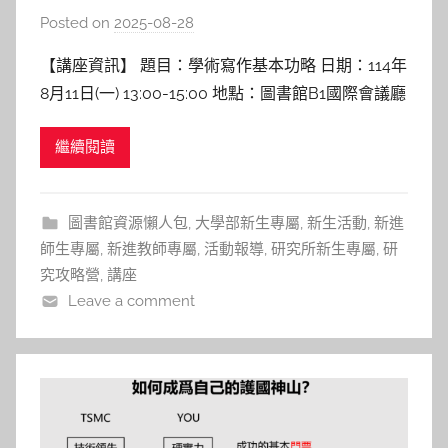
Posted on
2025-08-28
b
y
【講座資訊】 題目：學術寫作基本功略 日期：114年
c
8月11日(一) 13:00-15:00 地點：圖書館B1國際會議廳
h
講者：秦毓婷 講師 語言教學與研究中心 【講座紀
h
繼續閱讀
實】 學術文章架構中Body部份應包括的內容， 國立
e
陽明交通大學雙語教育與學習推動辦公室. (2023年9
r
月6日). NYCU E
圖書館資源懶人包
,
大學部新生專屬
,
新生活動
,
新進
師生專屬
,
新進教師專屬
,
活動報導
,
研究所新生專屬
,
研
究攻略營
,
講座
Leave a comment