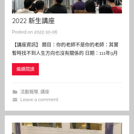
2022 新生講座
Posted on
2022-10-06
b
y
【講座資訊】 題目：你的老師不是你的老師：其實
林
暫時找不到人生方向也沒有關係的 日期：111年9月
玉
23日(一) 13:00-14:00 地點：圖書館6F自助咖啡區及
繼續閱讀
粉專直播 講者：陳俊太 特聘教授 陽明交通大學應化
系 【講座紀實】 陳老師一開始即就著投影片上的經
歷描述，讓大家猜猜哪個關於他的描述不實？
活動報導
,
講座
Leave a comment