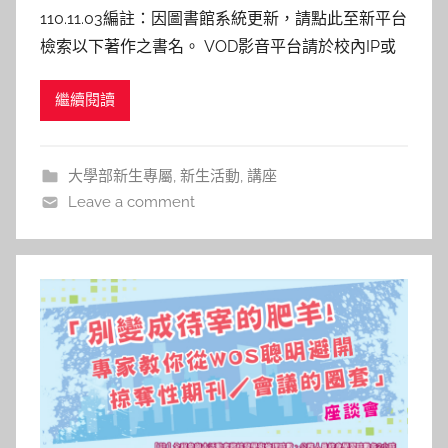
y
110.11.03編註：因圖書館系統更新，請點此至新平台
c
檢索以下著作之書名。 VOD影音平台請於校內IP或
a
開啟VPN方能使用。 ————————————&#
i
繼續閱讀
t
l
i
大學部新生專屬
,
新生活動
,
講座
n
Leave a comment