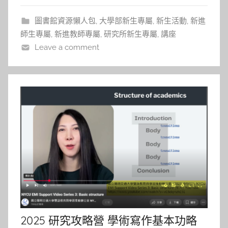
「PARO」海豹，一隻以互動回應為特色的
圖書館資源懶人包
,
大學部新生專屬
,
新生活動
,
新進
師生專屬
,
新進教師專屬
,
研究所新生專屬
,
講座
Leave a comment
2025 研究攻略營 學術寫作基本功略