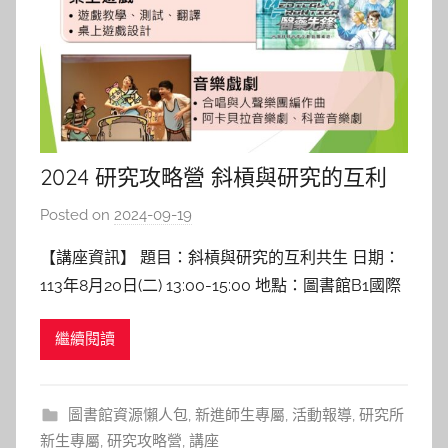
2024 研究攻略營 斜槓與研究的互利
共生
Posted on
2024-09-19
b
y
【講座資訊】 題目：斜槓與研究的互利共生 日期：
c
113年8月20日(二) 13:00-15:00 地點：圖書館B1國際
h
會議廳 講者：高竹嵐 副教授 陽明交通大學統計所
h
繼續閱讀
【講座紀實】 如何平衡斜槓與研究? 在講座「斜槓與
e
研究的互利共生」中，高老師以自身經歷說明如何將
r
多元職涯（斜槓）與學術研究結合，達到
圖書館資源懶人包
,
新進師生專屬
,
活動報導
,
研究所
新生專屬
,
研究攻略營
,
講座