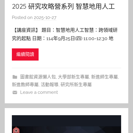
2025 研究攻略營系列 智慧地用人工
智慧：跨領域研究的起點
Posted on
2025-10-27
b
y
【講座資訊】 題目：智慧地用人工智慧：跨領域研
巴
究的起點 日期：114年9月25日(四) 11:00-12:30 地
詠
點：陽明校區圖書館3F 多元交流區 講者：陳律言 助
淳
繼續閱讀
理教授 臨床護理研究所 【講座紀實】 陳老師在講座
一開始先分享自己的研究經驗，並拋出問題與大家討
論：在撰寫論文時，是否會使用 AI 工
圖書館資源懶人包
,
大學部新生專屬
,
新進師生專屬
,
新進教師專屬
,
活動報導
,
研究所新生專屬
Leave a comment