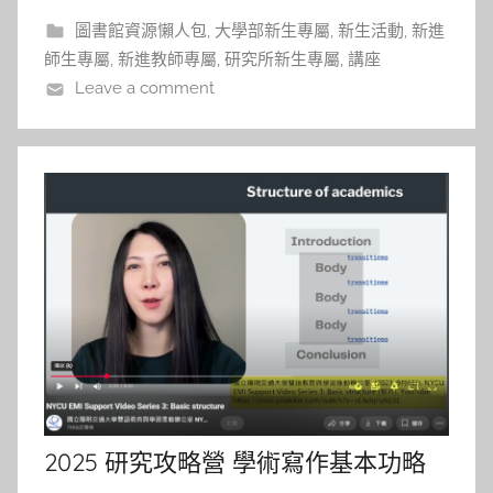
「PARO」海豹，一隻以互動回應為特色的
圖書館資源懶人包
,
大學部新生專屬
,
新生活動
,
新進
師生專屬
,
新進教師專屬
,
研究所新生專屬
,
講座
Leave a comment
2025 研究攻略營 學術寫作基本功略