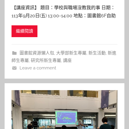
y
【講座資訊】 題目：學校與職場沒教我的事 日期：
c
113年9月20日(五) 13:00-14:00 地點：圖書館6F自助
h
咖啡區 講者：劉育綸 助理教授 陽明交通大學資工系
h
繼續閱讀
【講座紀實】 劉老師的經歷與反思 劉老師分享其豐
e
富經驗，涵蓋從大學生活、職場挑戰到國際發表與知
r
名企業實習。老師強調發現自己真正感興
圖書館資源懶人包
,
大學部新生專屬
,
新生活動
,
新進
師生專屬
,
研究所新生專屬
,
講座
Leave a comment