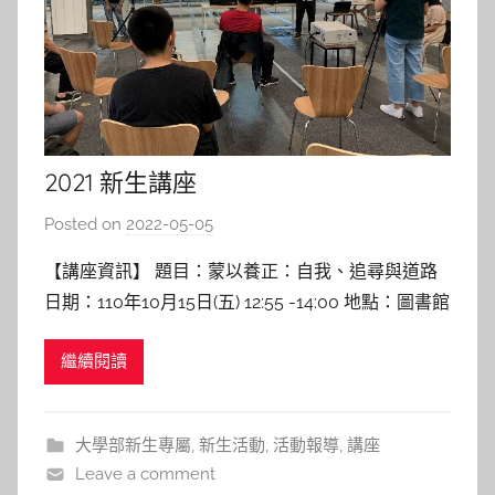
2021 新生講座
Posted on
2022-05-05
b
y
【講座資訊】 題目：蒙以養正：自我、追尋與道路
林
日期：110年10月15日(五) 12:55 -14:00 地點：圖書館
玉
6F 講者：安勤之老師 【講座紀實】 一開始會想邀請
繼續閱讀
百川學士學位學程安勤之老師(以下簡稱安老師)來和
新生們有此方向講題的初衷，是因為希冀可藉此讓新
生們知道自己到底為何而學?為何而受
大學部新生專屬
,
新生活動
,
活動報導
,
講座
Leave a comment