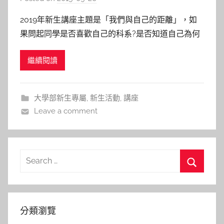
y
2019年新生講座主題是「我們與自己的距離」，如
c
果問起同學是否喜歡自己的科系?是否知道自己為何
a
學習?是否知道畢業後要做甚麼?通常有一半的同學不
i
繼續閱讀
知道自己喜歡甚麼?想要甚麼?甚至不知道為何而學?
t
因此特別邀請江前緯與艾爾文，與同學們分享他們是
l
如何找到自己的熱情、發現自己的價值，除了想辦法
i
大學部新生專屬
,
新生活動
,
講座
n
讓自己更好，甚至也
Leave a comment
Search
for:
Search
分類瀏覽