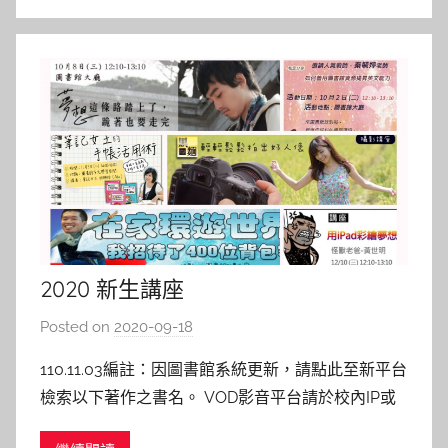
2020 新生講座
Posted on
2020-09-18
b
y
110.11.03編註：因圖書館系統更新，請點此至新平台
c
檢索以下著作之書名。 VOD影音平台請於校內IP或
a
開啟VPN方能使用。 ————————————&#
i