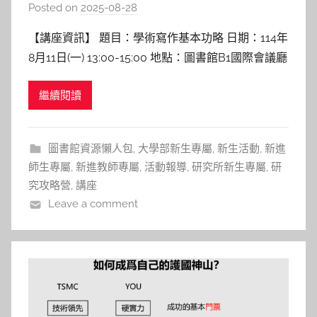
Posted on
2025-08-28
b
y
【講座資訊】 題目：學術寫作基本功略 日期：114年
c
8月11日(一) 13:00-15:00 地點：圖書館B1國際會議廳
h
講者：秦毓婷 講師 語言教學與研究中心 【講座紀
h
繼續閱讀
實】 學術文章架構中Body部份應包括的內容， 國立
e
陽明交通大學雙語教育與學習推動辦公室. (2023年9
r
月6日). NYCU E
圖書館資源懶人包
,
大學部新生專屬
,
新生活動
,
新進
師生專屬
,
新進教師專屬
,
活動報導
,
研究所新生專屬
,
研
究攻略營
,
講座
Leave a comment