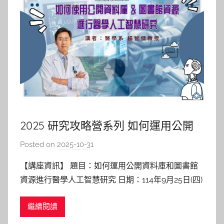
2025 研究攻略營系列 如何運用公開
資料庫和圖書館資源進行醫學人工智
Posted on
2025-10-31
b
慧研究
y
【講座資訊】 題目：如何運用公開資料庫和圖書館
巴
資源進行醫學人工智慧研究 日期：114年9月25日(四)
詠
11:00-12:30 地點：陽明校區圖書館3F 多元交流區 講
淳
繼續閱讀
者：楊智傑 教授 醫學系 【講座紀實】 一開場，楊老
師就以自己的學生時代為例，談到他是如何透過網路