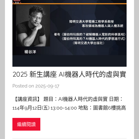
2025 新生講座 AI機器人時代的虛與實
Posted on
2025-09-17
b
y
【講座資訊】 題目：AI機器人時代的虛與實 日期：
c
114年9月12日(五) 13:00-14:00 地點：圖書館6樓挑高
h
中庭區 講者：楊谷洋 教授 陽明交通大學電控系 【講
h
繼續閱讀
座紀實】 機器人科技與人性的界線 這場講座一開始
e
現場即充滿驚喜。楊老師帶來全世界最療癒的
r