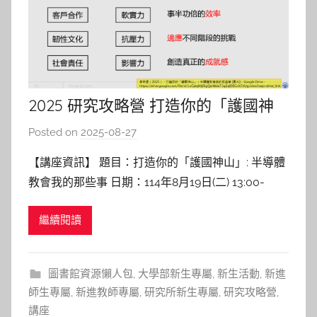
2025 研究攻略營 打造你的「護國神
山」: 半導體教會我的那些事
Posted on
2025-08-27
b
y
【講座資訊】 題目：打造你的「護國神山」: 半導體
c
教會我的那些事 日期：114年8月19日(二) 13:00-
h
15:00 地點：圖書館B1國際會議廳 講者：李宗恩 助
h
繼續閱讀
理教授 陽明交通大學半導體工程學系 【講座紀實】
e
打造個人「護國神山」 李老師在講座中以親身經
r
驗，鼓勵學生在學習階段應培養的能力與態度
圖書館資源懶人包
,
大學部新生專屬
,
新生活動
,
新進
師生專屬
,
新進教師專屬
,
研究所新生專屬
,
研究攻略營
,
講座