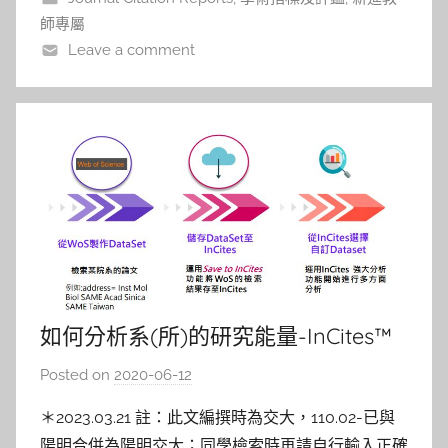
n
師專屬
Leave a comment
如何分析系(所)的研究能量-InCites™
平台
Posted on
2020-06-12
b
y
＊2023.03.21 註：此文編撰時為交大，110.02-已與
c
陽明合併為陽明交大；同學檢索時再請自行輸入正確