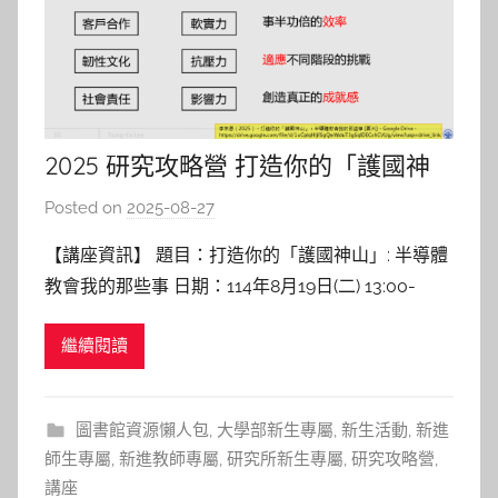
2025 研究攻略營 打造你的「護國神
山」: 半導體教會我的那些事
Posted on
2025-08-27
b
y
【講座資訊】 題目：打造你的「護國神山」: 半導體
c
教會我的那些事 日期：114年8月19日(二) 13:00-
h
15:00 地點：圖書館B1國際會議廳 講者：李宗恩 助
h
繼續閱讀
理教授 陽明交通大學半導體工程學系 【講座紀實】
e
打造個人「護國神山」 李老師在講座中以親身經
r
驗，鼓勵學生在學習階段應培養的能力與態度
圖書館資源懶人包
,
大學部新生專屬
,
新生活動
,
新進
師生專屬
,
新進教師專屬
,
研究所新生專屬
,
研究攻略營
,
講座