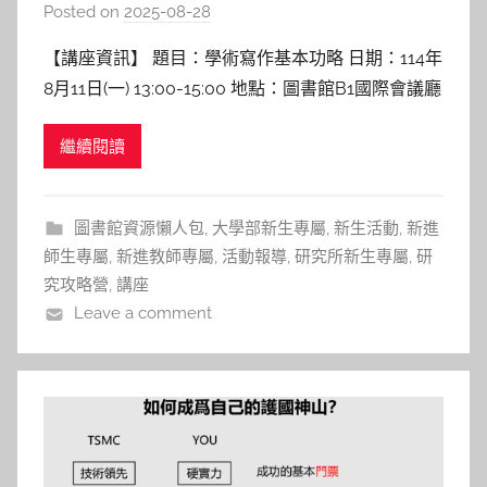
Posted on
2025-08-28
b
y
【講座資訊】 題目：學術寫作基本功略 日期：114年
c
8月11日(一) 13:00-15:00 地點：圖書館B1國際會議廳
h
講者：秦毓婷 講師 語言教學與研究中心 【講座紀
h
繼續閱讀
實】 學術文章架構中Body部份應包括的內容， 國立
e
陽明交通大學雙語教育與學習推動辦公室. (2023年9
r
月6日). NYCU E
圖書館資源懶人包
,
大學部新生專屬
,
新生活動
,
新進
師生專屬
,
新進教師專屬
,
活動報導
,
研究所新生專屬
,
研
究攻略營
,
講座
Leave a comment