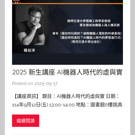
2025 新生講座 AI機器人時代的虛與實
Posted on
2025-09-17
b
y
【講座資訊】 題目：AI機器人時代的虛與實 日期：
c
114年9月12日(五) 13:00-14:00 地點：圖書館6樓挑高
h
中庭區 講者：楊谷洋 教授 陽明交通大學電控系 【講
h
繼續閱讀
座紀實】 機器人科技與人性的界線 這場講座一開始
e
現場即充滿驚喜。楊老師帶來全世界最療癒的
r