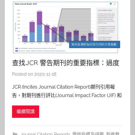
查找JCR 警告期刊的重要指標：過度
自引和引文堆疊
Posted on
2020-11-18
b
y
JCR (Incites Journal Citation Report)期刊引用報
c
告，對期刊進行評比(Journal Impact Factor (JIF) 和
a
排名(Rank in category)，是投稿者選擇適合期刊的
i
繼續閱讀
重要工具。而為了公正，JCR也會針對異常引用期刊
t
提出監控和淘汰。2020
l
i
Journal Citation Reports
,
學術指標及評鑑
,
新進教