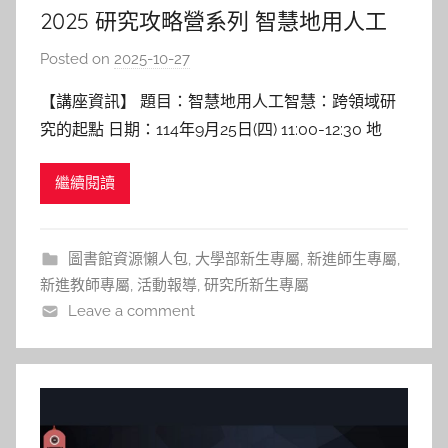
2025 研究攻略營系列 智慧地用人工
智慧：跨領域研究的起點
Posted on
2025-10-27
b
y
【講座資訊】 題目：智慧地用人工智慧：跨領域研
巴
究的起點 日期：114年9月25日(四) 11:00-12:30 地
詠
點：陽明校區圖書館3F 多元交流區 講者：陳律言 助
淳
繼續閱讀
理教授 臨床護理研究所 【講座紀實】 陳老師在講座
一開始先分享自己的研究經驗，並拋出問題與大家討
論：在撰寫論文時，是否會使用 AI 工
圖書館資源懶人包
,
大學部新生專屬
,
新進師生專屬
,
新進教師專屬
,
活動報導
,
研究所新生專屬
Leave a comment