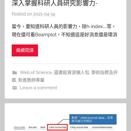
深入掌握科研人員研究影響力-
Beamplot
Posted on
2021-04-14
b
y
當今，要知道科研人員的影響力，除h-index……等，
c
現在還可看Beamplot，不知道這是好消息還是壞消
a
息，但可知道的是，好像有儘量公平些，馬上來看
i
繼續閱讀
看。 簡介 3/31/2021 由官欣瑩顧問主講得課程中，
t
可以知道這次主要是介紹新的影響力指標：
l
Beamplot，其特色如下: 可以在新版的Web o
i
Web of Science
,
圖書館資源懶人包
,
學術指標及評
n
鑑
,
新進教師專屬
Leave a comment