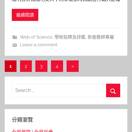
a
校/系/所名稱哦！InCites資料庫由此進。 如果想要
i
繼續閱讀
知道某個老師在學術領域的影響力，我們常常會利用
t
Web of Science查詢他發表文章的被引用次數作為
l
參考，或是透過InCites™
i
Web of Science
,
學術指標及評鑑
,
新進教師專屬
n
Leave a comment
文
Next
1
2
3
4
»
Posts
章
導
Search
覽
for:
Search
分類瀏覽