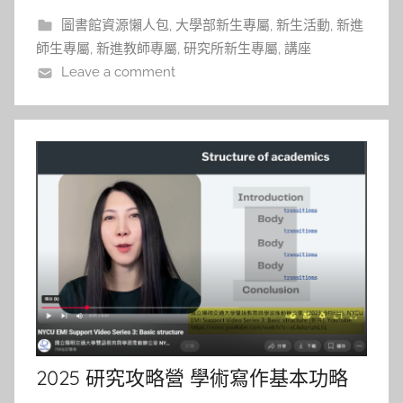
「PARO」海豹，一隻以互動回應為特色的
圖書館資源懶人包
,
大學部新生專屬
,
新生活動
,
新進
師生專屬
,
新進教師專屬
,
研究所新生專屬
,
講座
Leave a comment
2025 研究攻略營 學術寫作基本功略