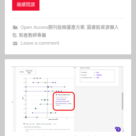
繼續閱讀
出版社（Cambridge University Press, CUP）簽訂
Read and Publish協議，凡於2026年投稿
Open Access期刊投稿優惠方案
,
圖書館資源懶人
包
,
新進教師專屬
Leave a comment