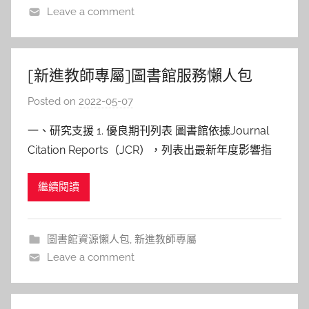
Leave a comment
[新進教師專屬]圖書館服務懶人包
Posted on
2022-05-07
b
y
一、研究支援 1. 優良期刊列表 圖書館依據Journal
林
Citation Reports（JCR），列表出最新年度影響指
玉
數（Impact Factor，簡稱IF）在該領域前25%
繼續閱讀
（Q1）的期刊。 請至[圖書館網頁/學習/優良期刊列
表]取得期刊檔案（Journal Profile）資訊以及主要指
標
圖書館資源懶人包
,
新進教師專屬
Leave a comment