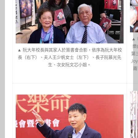
▲
樂曲
▲ 阮大年校長與其家人於簽書會合影，依序為阮大年校
第
長（右下）、夫人王少帆女士（左下）、長子阮慕光先
Jo
生、次女阮文芯小姐。
兩