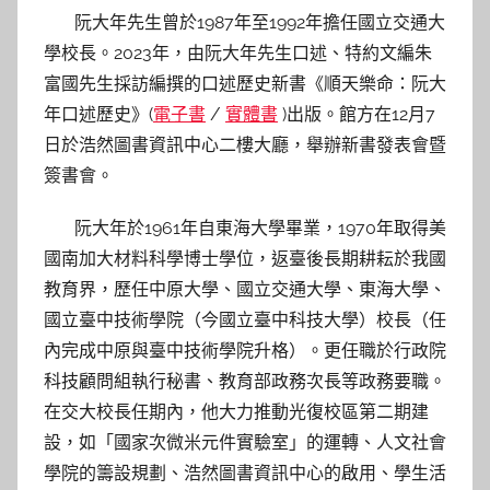
s
阮大年先生曾於1987年至1992年擔任國立交通大
h
學校長。2023年，由阮大年先生口述、特約文編朱
a
富國先生採訪編撰的口述歷史新書《順天樂命：阮大
s
年口述歷史》(
電子書
/
實體書
)出版。館方在12月7
h
日於浩然圖書資訊中心二樓大廳，舉辦新書發表會暨
a
簽書會。
l
a
阮大年於1961年自東海大學畢業，1970年取得美
l
國南加大材料科學博士學位，返臺後長期耕耘於我國
a
教育界，歷任中原大學、國立交通大學、東海大學、
國立臺中技術學院（今國立臺中科技大學）校長（任
內完成中原與臺中技術學院升格）。更任職於行政院
科技顧問組執行秘書、教育部政務次長等政務要職。
在交大校長任期內，他大力推動光復校區第二期建
設，如「國家次微米元件實驗室」的運轉、人文社會
學院的籌設規劃、浩然圖書資訊中心的啟用、學生活