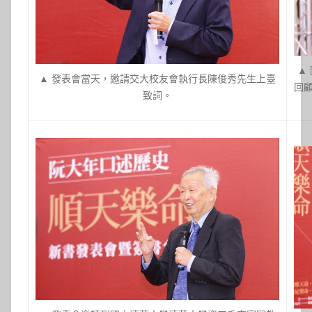
▲
▲ 發表會當天，邀請交大校友會執行長陳俊秀先生上臺
回
致詞。