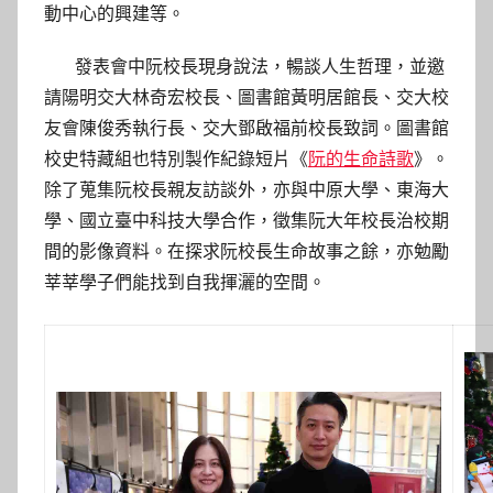
動中心的興建等。
發表會中阮校長現身說法，暢談人生哲理，並邀
請陽明交大林奇宏校長、圖書館黃明居館長、交大校
友會陳俊秀執行長、交大鄧啟福前校長致詞。圖書館
校史特藏組也特別製作紀錄短片《
阮的生命詩歌
》。
除了蒐集阮校長親友訪談外，亦與中原大學、東海大
學、國立臺中科技大學合作，徵集阮大年校長治校期
間的影像資料。在探求阮校長生命故事之餘，亦勉勵
莘莘學子們能找到自我揮灑的空間。