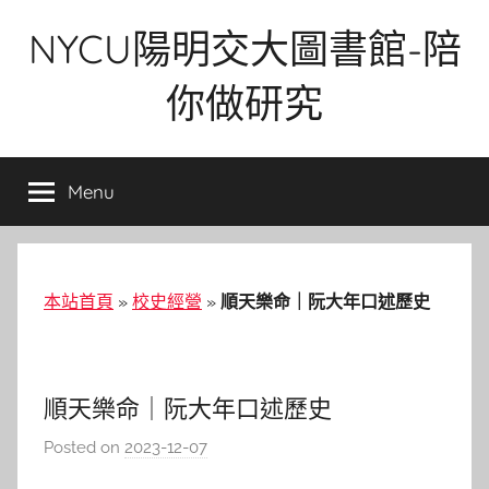
Skip
NYCU陽明交大圖書館-陪
to
content
你做研究
Menu
本站首頁
»
校史經營
»
順天樂命｜阮大年口述歷史
順天樂命｜阮大年口述歷史
Posted on
2023-12-07
b
y