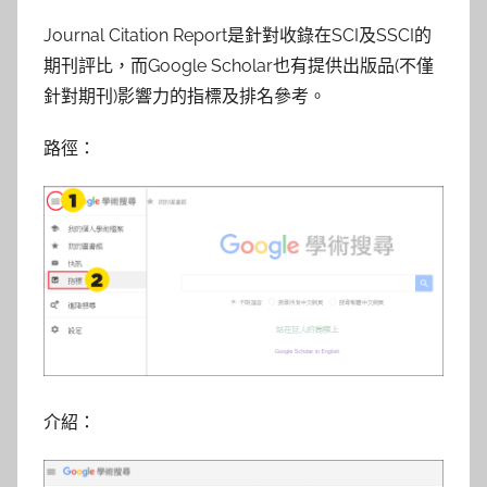
y
Journal Citation Report是針對收錄在SCI及SSCI的
s
期刊評比，而Google Scholar也有提供出版品(不僅
h
針對期刊)影響力的指標及排名參考。
a
s
路徑：
h
a
l
a
l
a
介紹：