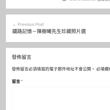
文
Previous Post
章
鐵路記憶－陳樹曦先生珍藏照片選
導
覽
發佈留言
發佈留言必須填寫的電子郵件地址不會公開。
必填欄
留言
*