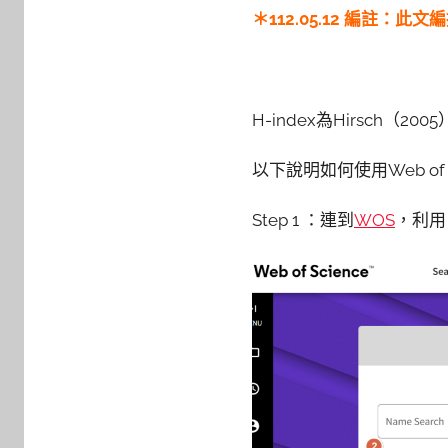
y
＊112.05.12 編註：
s
h
a
s
H-index為Hirsch
h
a
以下說明如何使用Web of 
l
a
Step 1 ：連到
WOS
，利用
l
a