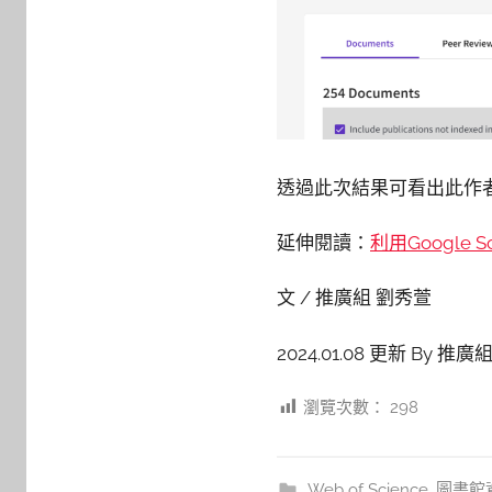
透過此次結果可看出此作者
延伸閱讀：
利用Google S
文 / 推廣組 劉秀萱
2024.01.08 更新 By 推
瀏覽次數：
298
Web of Science
,
圖書館