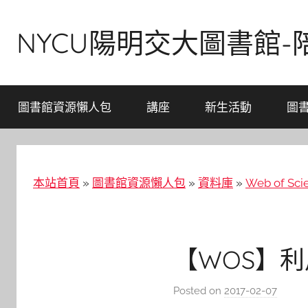
Skip
to
NYCU陽明交大圖書館
content
圖書館資源懶人包
講座
新生活動
圖
本站首頁
»
圖書館資源懶人包
»
資料庫
»
Web of Sci
【WOS】利用W
Posted on
2017-02-07
b