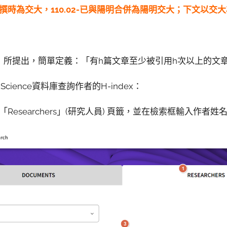
此文編撰時為交大，110.02-已與陽明合併為陽明交大；下文以交
（2005）所提出，簡單定義：「有h篇文章至少被引用h次以上的文
Science資料庫查詢作者的H-index：
「Researchers」(研究人員) 頁籤，並在檢索框輸入作者姓