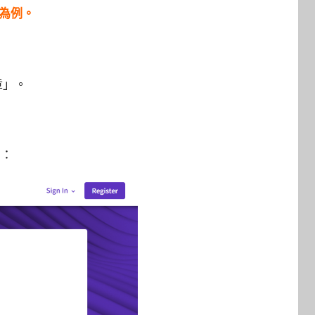
大為例。
章」。
名：