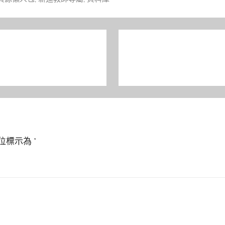
位標示為
*