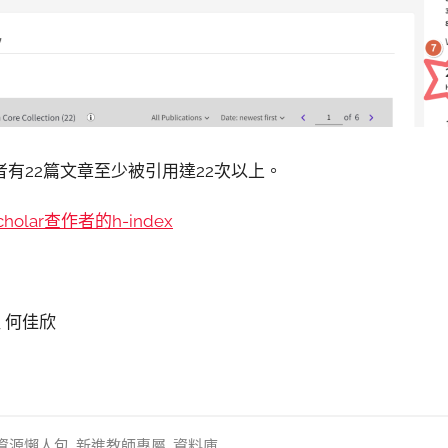
有22篇文章至少被引用達22次以上。
cholar查作者的h-index
廣組 何佳欣
資源懶人包
,
新進教師專屬
,
資料庫