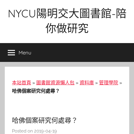
Skip
NYCU陽明交大圖書館-陪
to
content
你做研究
Menu
本站首頁
»
圖書館資源懶人包
»
資料庫
»
管理學院
»
哈佛個案研究何處尋？
哈佛個案研究何處尋？
Posted on
2019-04-19
b