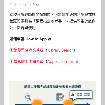
Posted on
2026-05-20
b
y
本校任課教師於開課期間，可將學生必讀之館藏或非
湯
館藏資源列為「課程指定參考書」，提供學生於館內
春
公平閱覽與使用。
枝
如何申請(How to Apply)：
1️⃣館藏整合查詢系統
（
Library Search
）
2️⃣填寫線上申請表單
（
Application Form)