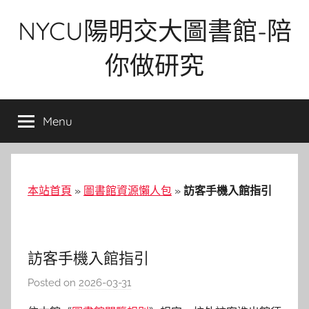
Skip
NYCU陽明交大圖書館-陪
to
content
你做研究
Menu
本站首頁
»
圖書館資源懶人包
»
訪客手機入館指引
訪客手機入館指引
Posted on
2026-03-31
b
y