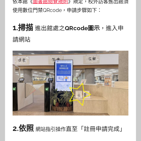
依本館《
圖書館閱覽規則
》規定，校外訪客進出館須
c
使用數位門禁QRcode，申請步驟如下：
h
h
1.掃描
進出館處之
QRcode圖示
，進入申
e
r
請網站
2.依照
直至「註冊申請完成」
網站指引操作