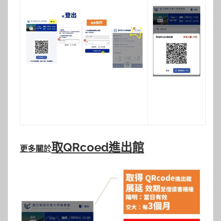
取QRcoed進出館
更多關於