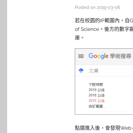
Posted on
2019-03-06
b
y
若在校園的IP範圍內，自Goo
s
of Science。後方的數
h
庫。
a
s
h
a
l
a
l
a
點選進入後，會發現Web of