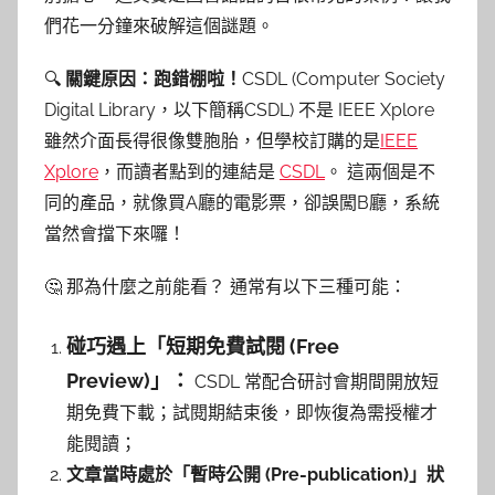
們花一分鐘來破解這個謎題。
🔍
關鍵原因：跑錯棚啦！
CSDL (Computer Society
Digital Library，以下簡稱CSDL) 不是 IEEE Xplore
雖然介面長得很像雙胞胎，但學校訂購的是
IEEE
Xplore
，而讀者點到的連結是
CSDL
。 這兩個是不
同的產品，就像買A廳的電影票，卻誤闖B廳，系統
當然會擋下來囉！
🤔 那為什麼之前能看？ 通常有以下三種可能：
碰巧遇上「短期免費試閱 (Free
Preview)」：
CSDL 常配合研討會期間開放短
期免費下載；試閱期結束後，即恢復為需授權才
能閱讀；
文章當時處於「暫時公開 (Pre-publication)」狀