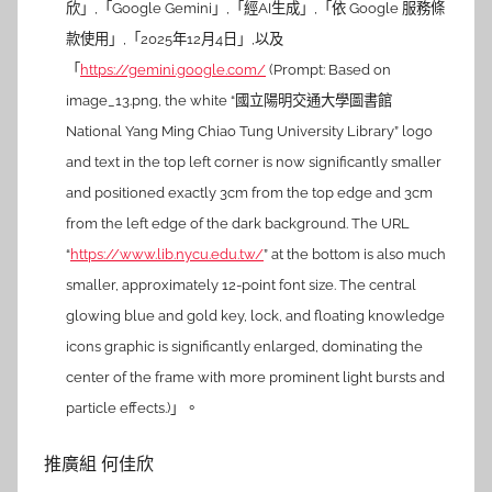
欣」,「Google Gemini」,「經AI生成」,「依 Google 服務條
款使用」,「2025年12月4日」,以及
「
https://gemini.google.com/
(Prompt: Based on
image_13.png, the white “國立陽明交通大學圖書館
National Yang Ming Chiao Tung University Library” logo
and text in the top left corner is now significantly smaller
and positioned exactly 3cm from the top edge and 3cm
from the left edge of the dark background. The URL
“
https://www.lib.nycu.edu.tw/
” at the bottom is also much
smaller, approximately 12-point font size. The central
glowing blue and gold key, lock, and floating knowledge
icons graphic is significantly enlarged, dominating the
center of the frame with more prominent light bursts and
particle effects.)」。
推廣組 何佳欣