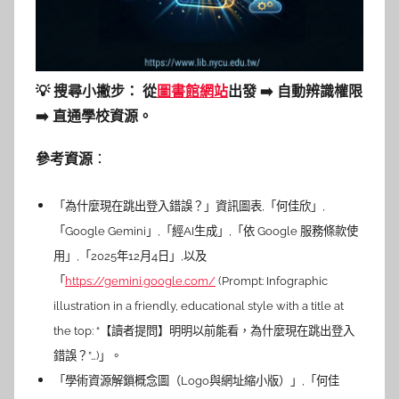
💡 搜尋小撇步：
從
圖書館網站
出發 ➡️ 自動辨識權限
➡️ 直通學校資源。
參考資源
：
「為什麼現在跳出登入錯誤？」資訊圖表,「何佳欣」,
「Google Gemini」,「經AI生成」,「依 Google 服務條款使
用」,「2025年12月4日」,以及
「
https://gemini.google.com/
(Prompt: Infographic
illustration in a friendly, educational style with a title at
the top: “【讀者提問】明明以前能看，為什麼現在跳出登入
錯誤？”…)」。
「學術資源解鎖概念圖（Logo與網址縮小版）」,「何佳