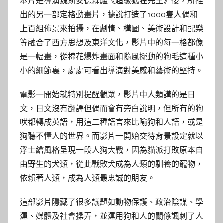
本片是導演魏斯安德森繼《超級狐狸先生》後，所推
出的另一部定格動畫片，據說打造了1000隻人偶和
上百組佈景來拍攝，在劇情、構圖、美術設計和配樂
等融合了西方思想及東洋文化，影片中的每一格都像
是一幅畫，從棉花爆炸畫面和隨風擺動的狗毛這種小
小的細節裏，處處可看出導演對美感和藝術的堅持。
電影一開始就特別提醒觀眾，影片中人類講的是日
文，日文沒有翻譯但偶而會有旁白說明，但所有的狗
吠都轉成英語，用這二種語言來比喻狗和人語，或是
狗聽不懂人的世界。而影片一開始交待背景設定就以
浮士繪風格呈現一段人狗大戰，因為貓派打敗原本自
由野生的犬類，從此戰敗犬成為人類的馴養的寵物，
依賴著人類，成為人類最忠誠的朋友。
這部影片隱藏了很多議題如動物保護、政治陰謀、學
運、媒體及社會操弄，並運用狗和人的關係諷刺了人