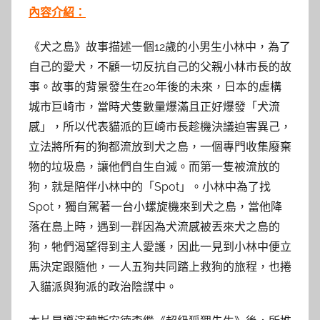
內容介紹：
《犬之島》故事描述一個12歲的小男生小林中，為了
自己的愛犬，不顧一切反抗自己的父親小林市長的故
事。故事的背景發生在20年後的未來，日本的虛構
城市巨崎市，當時犬隻數量爆滿且正好爆發「犬流
感」，所以代表貓派的巨崎市長趁機決議迫害異己，
立法將所有的狗都流放到犬之島，一個專門收集廢棄
物的垃圾島，讓他們自生自滅。而第一隻被流放的
狗，就是陪伴小林中的「Spot」。小林中為了找
Spot，獨自駕著一台小螺旋機來到犬之島，當他降
落在島上時，遇到一群因為犬流感被丟來犬之島的
狗，牠們渴望得到主人愛護，因此一見到小林中便立
馬決定跟隨他，一人五狗共同踏上救狗的旅程，也捲
入貓派與狗派的政治陰謀中。