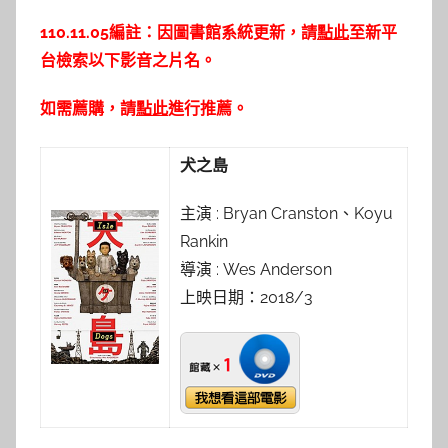
y
110.11.05編註：因圖書館系統更新，請
點此
至新平
s
台檢索以下影音之片名。
h
a
如需薦購，請
點此
進行推薦。
s
h
犬之島
a
l
主演 : Bryan Cranston、Koyu
a
Rankin
l
導演 : Wes Anderson
a
上映日期：2018/3