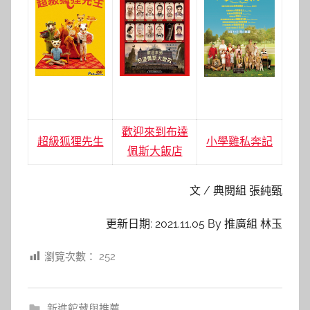
歡迎來到布達
超級狐狸先生
小學雞私奔記
佩斯大飯店
文 / 典閱組 張純甄
更新日期: 2021.11.05 By 推廣組 林玉
瀏覽次數：
252
新進館藏與推薦