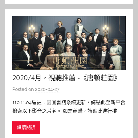
2020/4月，視聽推薦 -《唐頓莊園》
Posted on
2020-04-27
b
y
110.11.04編註：因圖書館系統更新，請點此至新平台
c
檢索以下影音之片名。 如需薦購，請點此進行推
a
薦。 唐頓莊園 Downton Abbey 導演 : 邁克爾·英格
i
繼續閱讀
勒 主演 : 瑪姬史密斯、蜜雪兒道克瑞 本館索書號
t
:DVD 987.83 0054 上映日期：2019/9 內容介紹：
l