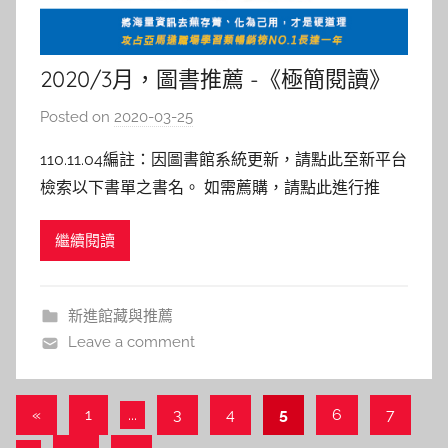
2020/3月，圖書推薦 -《極簡閱讀》
Posted on
2020-03-25
b
y
110.11.04編註：因圖書館系統更新，請點此至新平台
c
檢索以下書單之書名。 如需薦購，請點此進行推
a
薦。 極簡閱讀 : 將海量資訊去蕪存菁、化為己用，才
i
繼續閱讀
是硬道理 作者: 趙周 出版社：今周刊 出版日期：
t
2019/04/02 內容介紹： 所謂極簡不是快速讀完一
l
本書、快速記憶知識重點的能力，而是處理繁雜
i
新進館藏與推薦
n
Leave a comment
文
Previous
«
1
...
3
4
5
6
7
Posts