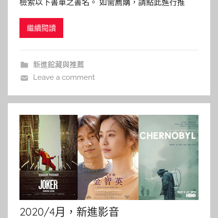
檢索以下書單之書名。 如需薦購，請點此進行推
a
薦。 為什麼要聽你說：商務會議、學生報告、業務
i
繼續閱讀
成交的最佳簡報心法！ 作者: 林宜璟 出版社：木馬文
t
化 出版日期：2020/02/05 內容介紹： 簡報最重要
l
的是，回答聽眾心中唯一在乎的問題：「我為什麼
i
新進館藏與推薦
n
Leave a comment
2020/4月，新進影音