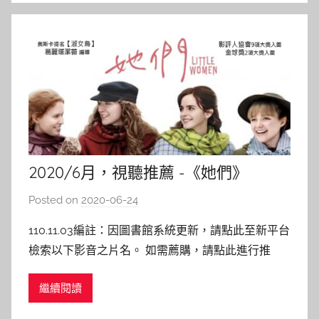
2020/6月，視聽推薦 -《她們》
Posted on
2020-06-24
b
y
110.11.03編註：因圖書館系統更新，請點此至新平台
c
檢索以下影音之片名。 如需薦購，請點此進行推
a
薦。 她們 Little Women 導演 : 葛莉塔潔薇 主演 : 瑟
i
繼續閱讀
夏羅南、艾瑪華森 本館索書號 :DVD 987.83 4427:2
t
上映日期：2020/01 內容介紹： 改編自世界經典名
l