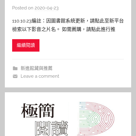
Posted on
2020-04-23
b
y
110.10.23編註：因圖書館系統更新，請點此至新平台
c
檢索以下影音之片名。 如需薦購，請點此進行推
a
薦。 109年4月影音資料新入藏！ 點選片名即可連結
i
繼續閱讀
圖書館館藏目錄，若已被外借，歡迎預約等候！ 同
t
時，也歡迎您的推薦→圖書期刊資源薦購與查詢 小
l
丑 Joker 唐頓莊園 Downton Abbey 賽
i
新進館藏與推薦
n
Leave a comment