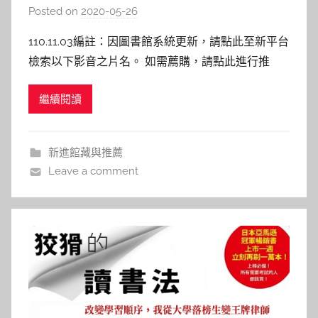
Posted on
2020-05-26
b
y
110.11.03編註：因圖書館系統更新，請點此至新平台
c
檢索以下影音之片名。 如需薦購，請點此進行推
a
薦。 賽道狂人 Ford v Ferrariy 導演 : 詹姆士曼格 主
i
繼續閱讀
演 : 麥特戴蒙、克里斯汀貝爾 本館索書號 :DVD
t
987.83 3034:6 上映日期：2019/11 內容介紹： 196
l
i
新進館藏與推薦
n
Leave a comment