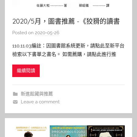
2020/5月，圖書推薦 -《狡猾的讀書
法》
Posted on
2020-05-26
b
y
110.11.03編註：因圖書館系統更新，請點此至新平台
c
檢索以下書單之書名。 如需薦購，請點此進行推
a
薦。 狡猾的讀書法：改變學習順序，我從大學落榜
i
繼續閱讀
生變王牌律師簡閱讀 作者: 佐藤大和 出版社：究竟
t
出版日期：2016/06/01 內容介紹： 作者以自己的
l
親身經歷告訴讀者：只要改變使用題庫和參考書的順
i
新進館藏與推薦
n
Leave a comment