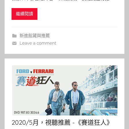
a
薦。 109年6月影音資料新入藏！ 點選片名即可連結
i
繼續閱讀
圖書館館藏目錄，若已被外借，歡迎預約等候！ 同
t
時，也歡迎您的推薦→圖書期刊資源薦購與查詢 大
l
說謊家 The good liar 小丑的眼淚 Choc
i
新進館藏與推薦
n
Leave a comment
2020/5月，視聽推薦 -《賽道狂人》