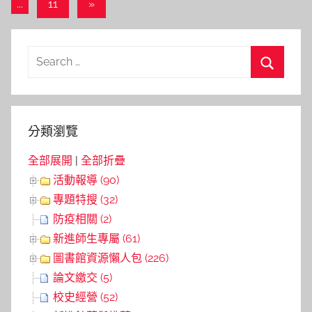
章
Next
...
11
»
導
Posts
覽
Search
for:
Search
分類瀏覽
全部展開
|
全部折疊
活動報導 (90)
專題特搜 (32)
防疫相關 (2)
新進師生專屬 (61)
圖書館資源懶人包 (226)
論文繳交 (5)
校史經營 (52)