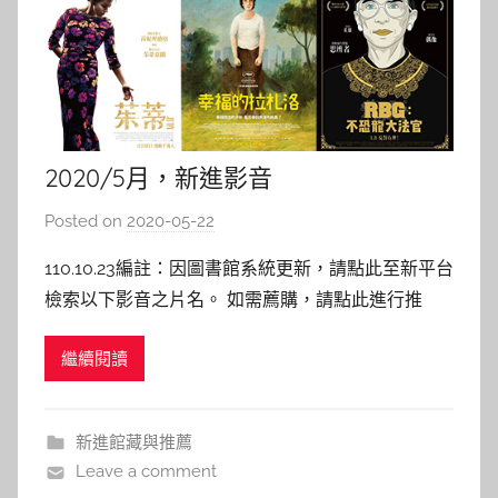
2020/5月，新進影音
Posted on
2020-05-22
b
y
110.10.23編註：因圖書館系統更新，請點此至新平台
c
檢索以下影音之片名。 如需薦購，請點此進行推
a
薦。 109年5月影音資料新入藏！ 點選片名即可連結
i
繼續閱讀
圖書館館藏目錄，若已被外借，歡迎預約等候！ 同
t
時，也歡迎您的推薦→圖書期刊資源薦購與查詢
l
RBG :不恐龍大法官 RBG 末日餘燼 What sti
i
新進館藏與推薦
n
Leave a comment