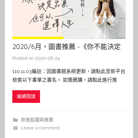
2020/6月，圖書推薦 -《你不能決定
出身, 但可以選擇人生》
Posted on
2020-06-24
b
y
110.11.03編註：因圖書館系統更新，請點此至新平台
c
檢索以下書單之書名。 如需薦購，請點此進行推
a
薦。 你不能決定出身, 但可以選擇人生 作者: 萬特特
i
繼續閱讀
出版社：高寶 出版日期：2020/04/29 內容介紹：
t
本書作者萬特特在前言就直接告訴你：不如意的人
l
生，都毀在錯誤的選擇上。 每個人生的結局，
i
新進館藏與推薦
n
Leave a comment