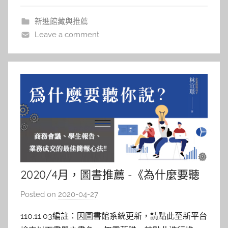
描述英王喬
i
新進館藏與推薦
n
Leave a comment
2020/4月，圖書推薦 -《為什麼要聽
你說》
Posted on
2020-04-27
b
y
110.11.03編註：因圖書館系統更新，請點此至新平台
c