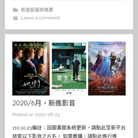
著
i
新進館藏與推薦
n
Leave a comment
2020/6月，新進影音
Posted on
2020-06-23
b
y
110.10.23編註：因圖書館系統更新，請點此至新平台
c
檢索以下影音之片名。 如需薦購，請點此進行推