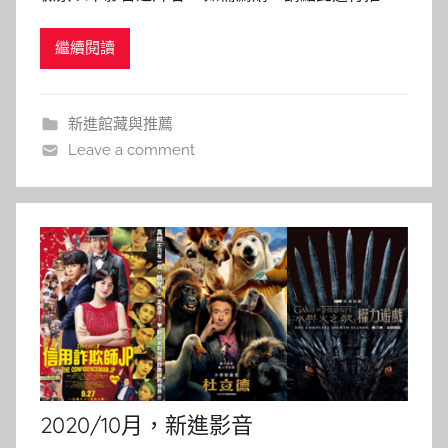
a
薦。 池畔風暴 Liquid Truth 導演 : 卡蘿莉娜賈伯 主
i
繼續閱讀
演 :丹尼爾德奧利維拉，瑪露嘉利，藤岡靛 本館索書
t
號 : DVD 987.83 3467 上映日期：2019/3 內容介
l
紹： 魯本
i
新進館藏與推薦
n
Leave a comment
2020/10月，新進影音