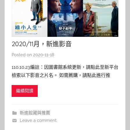
2020/11月，新進影音
Posted on
2020-11-18
b
y
110.10.23編註：因圖書館系統更新，請點此至新平台
c
檢索以下影音之片名。 如需薦購，請點此進行推
a
薦。 109年11月影音資料新入藏！ 點選片名即可連結
i
繼續閱讀
圖書館館藏目錄，若已被外借，歡迎預約等候！ 同
t
時，也歡迎您的推薦→圖書期刊資源薦購與查詢 < 歐
l
美影片 > 海邊走走 Hope Gap
i
新進館藏與推薦
n
Leave a comment