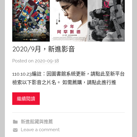
2020/9月，新進影音
Posted on
2020-09-18
b
y
110.10.23編註：因圖書館系統更新，請點此至新平台
c
檢索以下影音之片名。 如需薦購，請點此進行推
a
薦。 109年9月影音資料新入藏！ 點選片名即可連結
i
繼續閱讀
圖書館館藏目錄，若已被外借，歡迎預約等候！ 同
t
時，也歡迎您的推薦→圖書期刊資源薦購與查詢 < 歐
l
美影片 > 1917 大醫新鮮人 The
i
新進館藏與推薦
n
Leave a comment