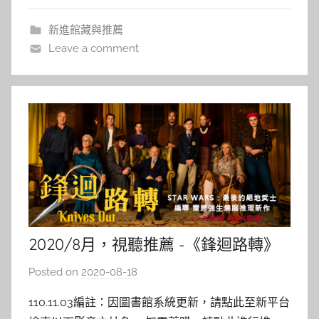
2003
i
新進館藏與推薦
n
Leave a comment
2020/8月，視聽推薦 -《鋒迴路轉》
Posted on
2020-08-18
b
y
110.11.03編註：因圖書館系統更新，請點此至新平台
c