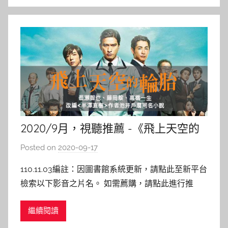
2020/9月，視聽推薦 -《飛上天空的
輪胎》
Posted on
2020-09-17
b
y
110.11.03編註：因圖書館系統更新，請點此至新平台
c
檢索以下影音之片名。 如需薦購，請點此進行推
a
薦。 飛上天空的輪胎 Recall 導演 : 本木克英 主演 :
i
繼續閱讀
長瀨智也，高橋一生，藤岡靛 本館索書號 : DVD
t
987.83 1221:3 上映日期：2018/8 內容介紹： 本片以
l