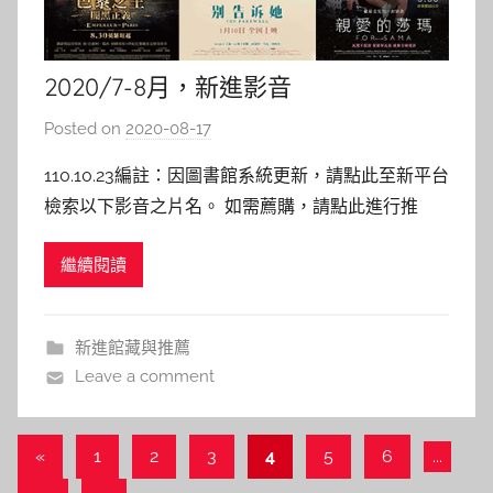
2020/7-8月，新進影音
Posted on
2020-08-17
b
y
110.10.23編註：因圖書館系統更新，請點此至新平台
c
檢索以下影音之片名。 如需薦購，請點此進行推
a
薦。 109年7-8月影音資料新入藏！ 點選片名即可連
i
繼續閱讀
結圖書館館藏目錄，若已被外借，歡迎預約等候！
t
同時，也歡迎您的推薦→圖書期刊資源薦購與查詢
l
今天也要用便當出擊 Bento harassment
i
新進館藏與推薦
n
Leave a comment
文
Previous
«
1
2
3
4
5
6
...
Posts