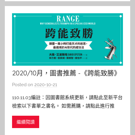
2020/10月，圖書推薦 -《跨能致勝》
Posted on
2020-10-21
b
y
110.11.03編註：因圖書館系統更新，請點此至新平台
c
檢索以下書單之書名。 如需薦購，請點此進行推
a
薦。 跨能致勝：顛覆一萬小時打造天才的迷思，最
i
繼續閱讀
適用於AI世代的成功法 作者: 大衛‧艾波斯坦 出版
t
社：采實文化 出版日期：2020/07/30 內容介紹：
l