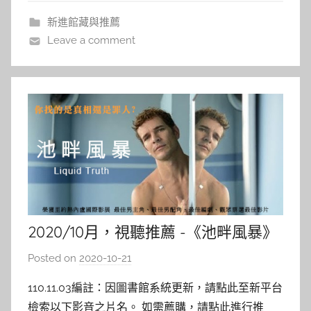
“想要成功就必須贏在起跑點上，選擇一專業領域
i
新進館藏與推薦
n
Leave a comment
2020/10月，視聽推薦 -《池畔風暴》
Posted on
2020-10-21
b
y
110.11.03編註：因圖書館系統更新，請點此至新平台
c
檢索以下影音之片名。 如需薦購，請點此進行推