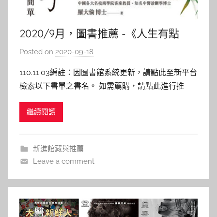
2020/9月，圖書推薦 -《人生有點
難，老子幫你變簡單》
Posted on
2020-09-18
b
y
110.11.03編註：因圖書館系統更新，請點此至新平台
c
檢索以下書單之書名。 如需薦購，請點此進行推
a
薦。 人生有點難，老子幫你變簡單 作者: 羅大倫 出
i
繼續閱讀
版社：高寶 出版日期：2020/06/10 內容介紹： 每
t
天都很厭世，覺得人生好難？很努力卻諸事不順，搞
l
得心好累？總是太在意別人，活得好有壓力？其實
i
新進館藏與推薦
n
Leave a comment