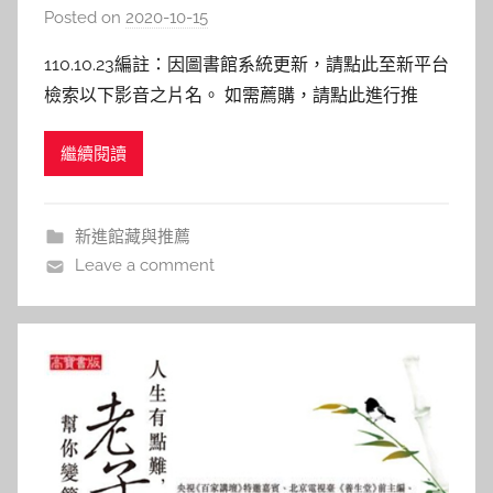
Posted on
2020-10-15
b
y
110.10.23編註：因圖書館系統更新，請點此至新平台
c
檢索以下影音之片名。 如需薦購，請點此進行推
a
薦。 109年10月影音資料新入藏！ 點選片名即可連
i
繼續閱讀
結圖書館館藏目錄，若已被外借，歡迎預約等候！
t
同時，也歡迎您的推薦→圖書期刊資源薦購與查詢
l
女孩要革命 Papicha 天聲好手 La bolduc
i
新進館藏與推薦
n
Leave a comment