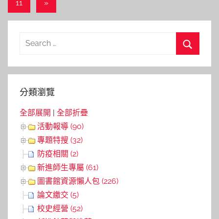
章
Next
11
»
導
Posts
覽
Search
for:
Search
分類瀏覽
全部展開
|
全部折疊
活動報導 (90)
專題特搜 (32)
防疫相關 (2)
新進師生專屬 (61)
圖書館資源懶人包 (226)
論文繳交 (5)
校史經營 (52)