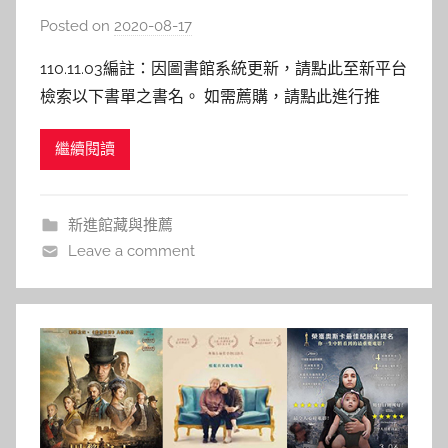
的35堂邏輯表達課》
Posted on
2020-08-17
b
y
110.11.03編註：因圖書館系統更新，請點此至新平台
c
檢索以下書單之書名。 如需薦購，請點此進行推
a
薦。 把話說清楚的35堂邏輯表達課 作者: 深澤真太
i
繼續閱讀
郎 出版社：三采 出版日期：2020/03/06 內容介
t
紹： 本書一開始就列出所要表達的三大重點、兩大
l
結果： 三大重點： 1、說話精簡：話多只是浪費
i
新進館藏與推薦
n
Leave a comment