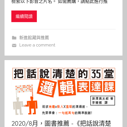
檢索以下影音之片名。 如需薦購，請點此進行推
a
薦。 鋒迴路轉 Knives Out 導演 : 萊恩強森 主演 :克
i
繼續閱讀
里斯伊凡, 丹尼爾克雷格 本館索書號 : DVD 987.83
t
8736:2 上映日期：2019/11 內容介紹： 超級有錢的
l
i
新進館藏與推薦
n
Leave a comment
2020/8月，圖書推薦 -《把話說清楚