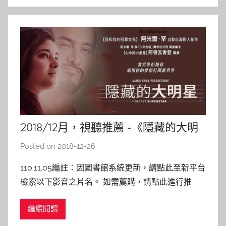
l
a
2018/12月，視聽推薦 -《隱藏的大明
星》
Posted on
2018-12-26
b
y
110.11.05編註：因圖書館系統更新，請點此至新平台
s
檢索以下影音之片名。 如需薦購，請點此進行推
h
薦。 隱藏的大明星 主演 : Zaira Wasim, Meher Vij 導
a
繼續閱讀
演 : Advait Chandan 發行日期：2018/5 內容介紹：
s
生長在印度某一個小地方的14歲女孩茵希雅（賽伊拉
h