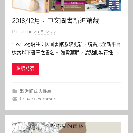
2018/12月，中文圖書新進館藏
Posted on
2018-12-27
b
y
110.11.05編註：因圖書館系統更新，請點此至新平台
s
檢索以下書單之書名。 如需薦購，請點此進行推
h
薦。 —————————————&#8212
a
繼續閱讀
s
h
a
新進館藏與推薦
l
Leave a comment
a
l
a