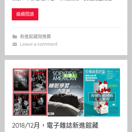
h
薦。 —————————————&#8212
a
繼續閱讀
s
h
a
新進館藏與推薦
l
Leave a comment
a
l
a
2018/12月，電子雜誌新進館藏