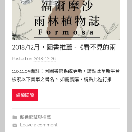
2018/12月，圖書推薦 -《看不見的雨
林─福爾摩沙雨林植物誌》
Posted on
2018-12-26
b
y
110.11.05編註：因圖書館系統更新，請點此至新平台
s
檢索以下書單之書名。 如需薦購，請點此進行推
h
薦。 看不見的雨林─福爾摩沙雨林植物誌 作者: 王瑞
a
繼續閱讀
閔 出版社：皇冠 出版日期：2018/03 內容介紹： 作
s
者藉由熱帶植物串聯不同時期來到臺灣的各大小族群
h
以及發生在臺灣的大小歷史事件，不同時期飄來的
a
新進館藏與推薦
l
Leave a comment
a