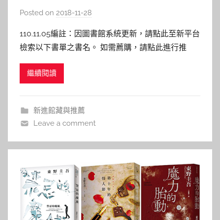
Posted on
2018-11-28
b
y
110.11.05編註：因圖書館系統更新，請點此至新平台
s
檢索以下書單之書名。 如需薦購，請點此進行推
h
薦。 —————————————&#8212
a
繼續閱讀
s
h
a
新進館藏與推薦
l
Leave a comment
a
l
a