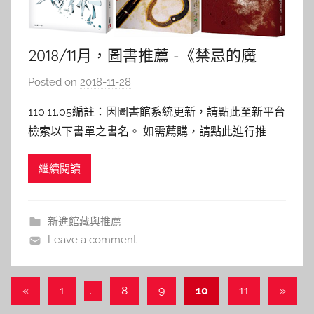
2018/11月，圖書推薦 -《禁忌的魔
術》
Posted on
2018-11-28
b
y
110.11.05編註：因圖書館系統更新，請點此至新平台
s
檢索以下書單之書名。 如需薦購，請點此進行推
h
薦。 禁忌的魔術 作者: 東野圭吾 譯者： 王蘊潔 出版
a
繼續閱讀
社：皇冠 出版日期：2018/07/30 內容介紹： 湯川
s
最新長篇<<禁忌的魔術>>(2015，日本出版時間)，源
h
自收錄
a
新進館藏與推薦
l
Leave a comment
a
l
a
文
Previous
Next
«
1
...
8
9
10
11
»
Posts
Posts