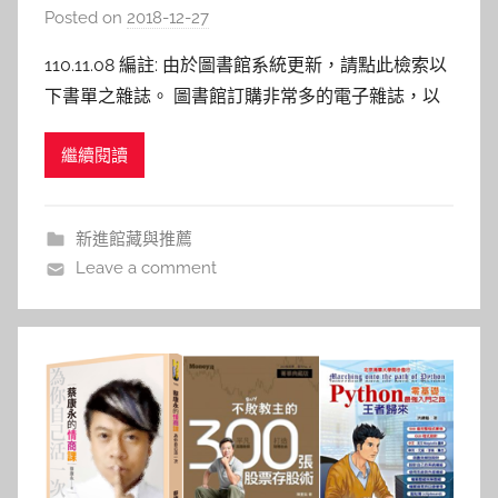
Posted on
2018-12-27
b
y
110.11.08 編註: 由於圖書館系統更新，請點此檢索以
s
下書單之雜誌。 圖書館訂購非常多的電子雜誌，以
h
下為12月上架的熱門雜誌，可點選連結至雜誌頁面。
a
繼續閱讀
哈佛商業評論(中) (英) 科學人(中) (英) Fortune Time
s
magazine 天下雜誌群知識庫 財金商管雜誌 語言學
h
習雜誌 電子
a
新進館藏與推薦
l
Leave a comment
a
l
a