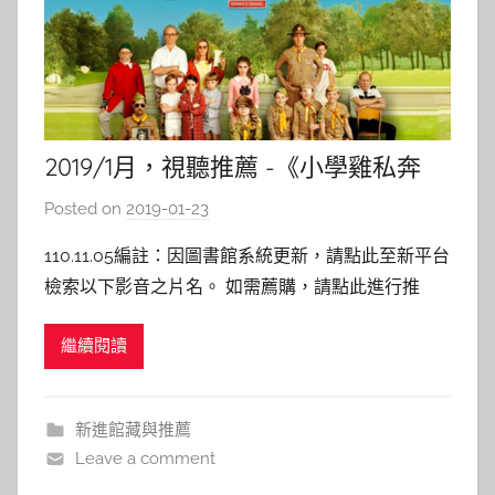
2019/1月，視聽推薦 -《小學雞私奔
記》
Posted on
2019-01-23
b
y
110.11.05編註：因圖書館系統更新，請點此至新平台
s
檢索以下影音之片名。 如需薦購，請點此進行推
h
薦。 小學雞私奔記 主演 : Jared Gilman, Kara
a
繼續閱讀
Hayward 導演 : Wes Anderson 發行日期：2012 內
s
容介紹： 英國某一小島上，兩名只有12歲的小朋
h
友，兩小無猜
a
新進館藏與推薦
l
Leave a comment
a