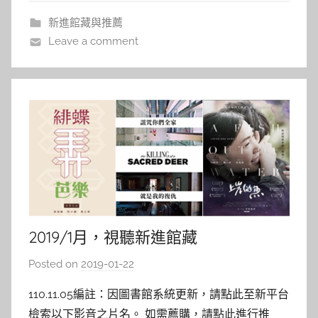
是很多人都看不懂的外星語言，本該為人
a
新進館藏與推薦
l
Leave a comment
a
l
a
2019/1月，視聽新進館藏
Posted on
2019-01-22
b
y
110.11.05編註：因圖書館系統更新，請點此至新平台
s
檢索以下影音之片名。 如需薦購，請點此進行推