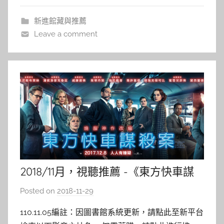
a
新進館藏與推薦
l
Leave a comment
a
l
a
2018/11月，視聽推薦 -《東方快車謀
殺案》
Posted on
2018-11-29
b
y
110.11.05編註：因圖書館系統更新，請點此至新平台
s