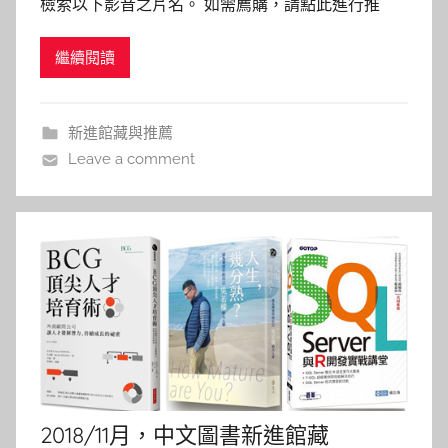
檢索以下影音之片名。 如需薦購，請點此進行推
h
薦。 東方快車謀殺案 主演 : Kenneth Branagh,
a
繼續閱讀
Penélope Cruz 導演 : Kenneth Branagh 發行日期：
s
2018/4 內容介紹： 本片改編自英國
h
a
新進館藏與推薦
l
Leave a comment
a
l
a
2018/11月，中文圖書新進館藏