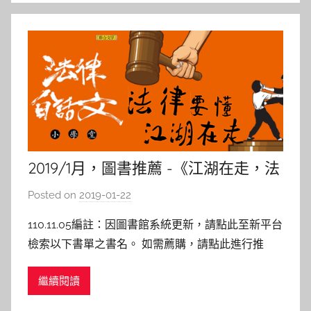
l
a
2019/1月，圖書推薦 -《江湖在走，法
律要懂：法律白話文小學堂》
Posted on
2019-01-22
b
y
110.11.05編註：因圖書館系統更新，請點此至新平台
s
檢索以下書單之書名。 如需薦購，請點此進行推
h
薦。 江湖在走，法律要懂：法律白話文小學堂 作者:
a
繼續閱讀
法律白話文運動 出版社：聯合文學 出版日期：
s
2017/11 內容介紹： 落落長的法條在講什麼？相信
h