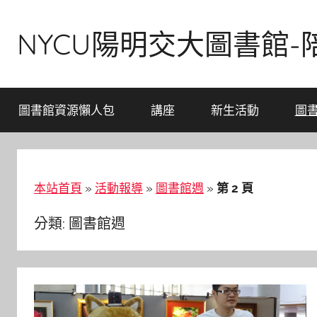
Skip
to
NYCU陽明交大圖書館
content
圖書館資源懶人包
講座
新生活動
圖
本站首頁
»
活動報導
»
圖書館週
»
第 2 頁
分類:
圖書館週