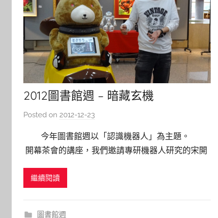
2012圖書館週 – 暗藏玄機
Posted on
2012-12-23
b
y
今年圖書館週以「認識機器人」為主題。
s
開幕茶會的講座，我們邀請專研機器人研究的宋開
h
泰教授與我們分享，會後宋開泰老師Lab的學生在
a
繼續閱讀
現場也展示研究成果，大大小小的機器人群聚一
s
h
堂，看的同學目不轉睛，好不熱鬧。 在書展
a
(影)展方面，也蒐集機器人相關的圖書
圖書館週
l