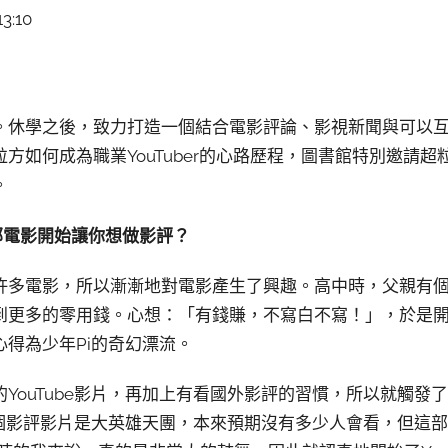
3:10
。休學之後，致力打造一個結合電影評論、影視新聞與可以
方如何成為職業YouTuber的心路歷程，圖書館特別邀請
。
部電影開始讓你想做影評？
許多電影，所以漸漸地對電影產生了興趣。高中時，父親有
更多的零用錢。心想：「有錢賺，不寫白不寫！」，於是開始在
得為少年Pi的奇幻漂流。
YouTube影片，再加上有看國外影評的習慣，所以就觸發
第一個影評影片是大英雄天團，本來預期沒有多少人會看，但這