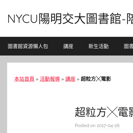
Skip
to
NYCU陽明交大圖書館
content
圖書館資源懶人包
講座
新生活動
圖
本站首頁
»
活動報導
»
講座
»
超粒方╳電影
超粒方╳電
Posted on
2017-04-26
b