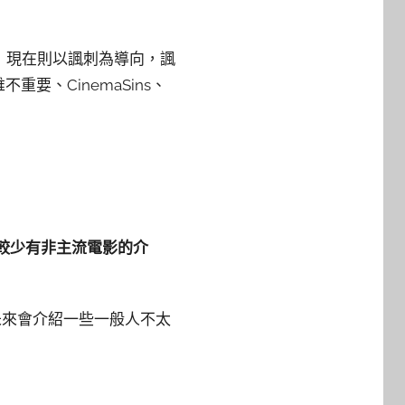
為主，現在則以諷刺為導向，諷
要、CinemaSins、
卻較少有非主流電影的介
未來會介紹一些一般人不太