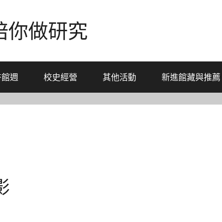
-陪你做研究
書館週
校史經營
其他活動
新進館藏與推薦
影