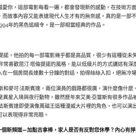
越愛你，這部電影每看一遍，都會發現新的感動，在技術方
，而故事內容又能表達現代人生才有的無奈感，真的是一部
994年的黑色追緝令，是一部相當經典的作品。
倫提諾，他拍的每一部電影幾乎都是高品質，很少有這種從未
。非常喜歡昆汀·塔倫提諾的風格，能以低級片的方式講述有深
人在一個房間長達數十分鐘的對話，拍得絲絲入扣，絕無冷
斯和麥可·法斯賓達，兩位演員的戲路都很廣，演什麼像什麼
別是異星入境與夜行動物，雖然歷年來艾美·亞當斯有很多作
·法斯賓達即使演像萬磁王這種漫威大片裡的角色，也可以演
可以表現得非常亮眼。
一個新頻道—加點吉拿棒，家人是否有反對您休學？內心有掙