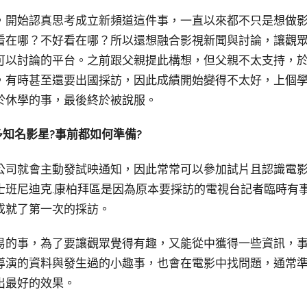
，開始認真思考成立新頻道這件事，一直以來都不只是想做
看在哪？不好看在哪？所以還想融合影視新聞與討論，讓觀
可以討論的平台。之前跟父親提此構想，但父親不太支持，
，有時甚至還要出國採訪，因此成績開始變得不太好，上個
於休學的事，最後終於被說服。
多知名影星?事前都如何準備?
公司就會主動發試映通知，因此常常可以參加試片且認識電
士班尼迪克.康柏拜區是因為原本要採訪的電視台記者臨時有
成就了第一次的採訪。
易的事，為了要讓觀眾覺得有趣，又能從中獲得一些資訊，
導演的資料與發生過的小趣事，也會在電影中找問題，通常
出最好的效果。