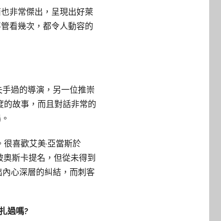
面也非常傑出，呈現出好萊
不管看幾次，都令人動容的
失手過的導演，另一位推崇
度的故事，而且對話非常的
場。
。很喜歡艾美·亞當斯於
品被奧斯卡提名，但從未得到
出內心深層的糾結，而刺客
扎過嗎?