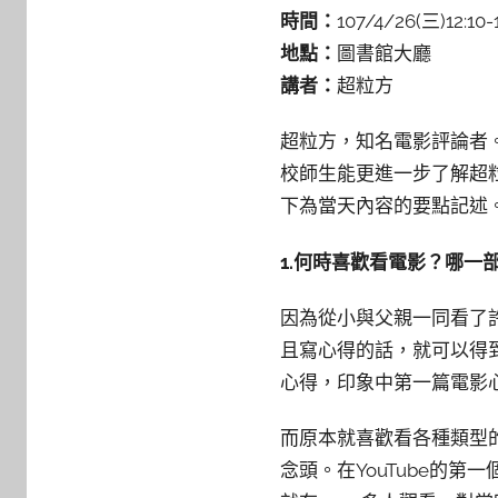
y
時間：
107/4/26(三)12:10-1
s
地點：
圖書館大廳
h
講者：
超粒方
a
s
超粒方，知名電影評論者
h
校師生能更進一步了解超粒
a
l
下為當天內容的要點記述
a
1.
何時喜歡看電影？哪一
l
a
因為從小與父親一同看了
且寫心得的話，就可以得到
心得，印象中第一篇電影心
而原本就喜歡看各種類型的
念頭。在YouTube的