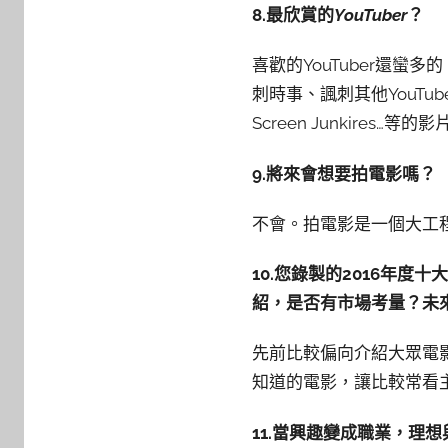
8.最欣賞的
YouTuber
？
喜歡的YouTuber還蠻
刺時事、諷刺其他YouTu
Screen Junkires…
9.將來會想要拍電影嗎？
不會。拍電影是一個大工
10.您錄製的2016年
紹，是否有市場考量？未
先前比較偏向介紹大眾電
知道的電影，讓比較常看
11.當興趣變成職業，理